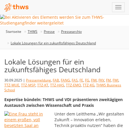
Startseite
THWS
Presse
Pressearchiv
Lokale Lösungen für ein zukunftsfähiges Deutschland
Lokale Lösungen für ein
zukunftsfähiges Deutschland
30.09.2025 |
Pressemeldung
,
FAB
,
FANG
,
FAS
,
FE
,
FG
,
FIW
,
FKV
,
FM
,
FWI
,
TTZ-WUE
,
TTZ-MSP
,
TTZ-KT
,
TTZ-HAS
,
TTZ-EMO
,
TTZ-KG
,
THWS Business
School
Expertise bündeln: THWS und VDI präsentieren zweitägigen
Austausch zwischen Wissenschaft und Praxis
Unter dem Leitthema „Wir gestalten
Zukunft – Innovation erleben,
Technik proaktiv nutzen“ haben die