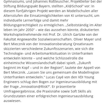
Gymnasiums, und Johannes Roßteuscher, Projektleiter bei der
Stiftung Bildungspakt Bayern, stellten „KI@School“ vor: In
diesem fünfjährigen Projekt werden an Modellschulen aller
Altersstufen die Einsatzmöglichkeiten von KI untersucht, um
individuelle Lernerfolge und damit mehr
Bildungsgerechtigkeit zu ermöglichen. „Selbstständig im Alter
leben im Jahr 2050“ – wie das aussehen könnte, diskutierten
Workshopteilnehmende mit Prof. Dr. Ulrich Gartzke von der
Fakultät Angewandte Sozialwissenschaften. Oliver Mayer und
Bert Miecznik von der Innovationsberatung Qreativraum
skizzierten verschiedene Zukunftsszenarien, wie sich die
Technologie- und Arbeitsmarktsituation in Unterfranken
entwickeln könnte – und welche Schlüsselrolle die
einheimische Wissenslandschaft dabei spielt. „Zukunft
beginnt im Kopf – und in der Region!“, lautete der Appell von
Bert Miecznik. „Lassen Sie uns gemeinsam die Modellregion
Unterfranken entwickeln.“ Lucas Cayé von den VDI Young
Engineers schlug den Bogen zur Ingenieursausbildung mit
der Frage „Innovation@Risk?“. Er präsentierte
Umfrageergebnisse, die Praxisnähe sowie Soft Skills als
Grundzutaten einer erfolgreichen Ingenieursausbildung
auswiesen.