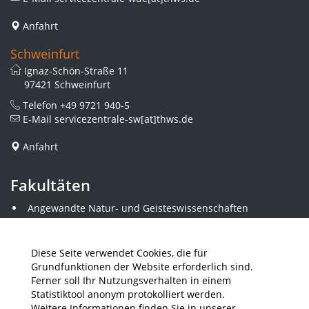
Anfahrt
Schweinfurt
Ignaz-Schön-Straße 11
97421 Schweinfurt
Telefon
+49 9721 940-5
E-Mail
servicezentrale-sw[at]thws.de
Anfahrt
Fakultäten
Angewandte Natur- und Geisteswissenschaften
Angewandte Sozialwissenschaften
Architektur und Bauingenieurwesen
Elektrotechnik
Diese Seite verwendet Cookies, die für
Gestaltung
Grundfunktionen der Website erforderlich sind.
Informatik und Wirtschaftsinformatik
Ferner soll Ihr Nutzungsverhalten in einem
Kunststofftechnik und Vermessung
Statistiktool anonym protokolliert werden.
Maschinenbau
Weitere Informationen finden Sie in unserer