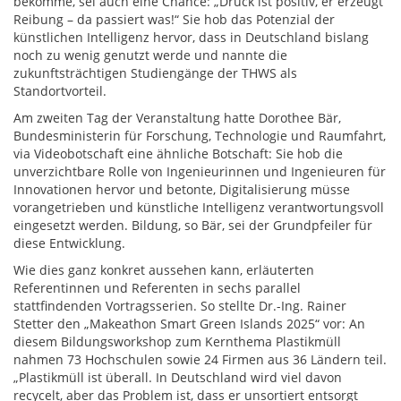
bekomme, sei auch eine Chance: „Druck ist positiv, er erzeugt
Reibung – da passiert was!“ Sie hob das Potenzial der
künstlichen Intelligenz hervor, dass in Deutschland bislang
noch zu wenig genutzt werde und nannte die
zukunftsträchtigen Studiengänge der THWS als
Standortvorteil.
Am zweiten Tag der Veranstaltung hatte Dorothee Bär,
Bundesministerin für Forschung, Technologie und Raumfahrt,
via Videobotschaft eine ähnliche Botschaft: Sie hob die
unverzichtbare Rolle von Ingenieurinnen und Ingenieuren für
Innovationen hervor und betonte, Digitalisierung müsse
vorangetrieben und künstliche Intelligenz verantwortungsvoll
eingesetzt werden. Bildung, so Bär, sei der Grundpfeiler für
diese Entwicklung.
Wie dies ganz konkret aussehen kann, erläuterten
Referentinnen und Referenten in sechs parallel
stattfindenden Vortragsserien. So stellte Dr.-Ing. Rainer
Stetter den „Makeathon Smart Green Islands 2025“ vor: An
diesem Bildungsworkshop zum Kernthema Plastikmüll
nahmen 73 Hochschulen sowie 24 Firmen aus 36 Ländern teil.
„Plastikmüll ist überall. In Deutschland wird viel davon
recycelt, aber das Problem ist, dass er unsortiert entsorgt