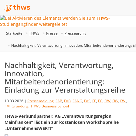
Startseite
THWS
Presse
Pressearchiv
Nachhaltigkeit, Verantwortung, Innovation, Mitarbeitendenorientierung: E
Nachhaltigkeit, Verantwortung,
Innovation,
Mitarbeitendenorientierung:
Einladung zur Veranstaltungsreihe
10.03.2026 |
Pressemeldung
,
FAB
,
FAB
,
FANG
,
FAS
,
FE
,
FG
,
FIW
,
FKV
,
FWI
,
FM
,
Gründung
,
THWS Business School
THWS-Verbundpartner: AG „Verantwortungsregion
Mainfranken“ lädt ein zur kostenlosen Workshopreihe
„UnternehmensWERT!“