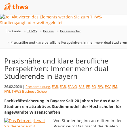
Startseite
THWS
Presse
Pressearchiv
Praxisnähe und klare berufliche Perspektiven: Immer mehr dual Studiere
Praxisnähe und klare berufliche
Perspektiven: Immer mehr dual
Studierende in Bayern
26.02.2026 |
Pressemeldung
,
FAB
,
FAB
,
FANG
,
FAS
,
FE
,
FG
,
FIW
,
FKV
,
FM
,
FWI
,
THWS Business School
Fachkräftesicherung in Bayern: Seit 20 Jahren ist das duale
Studium ein attraktives Studienmodell der Hochschulen für
angewandte Wissenschaften
Von Studienbeginn an mitten in der
Praxis sein: Das macht die dualen