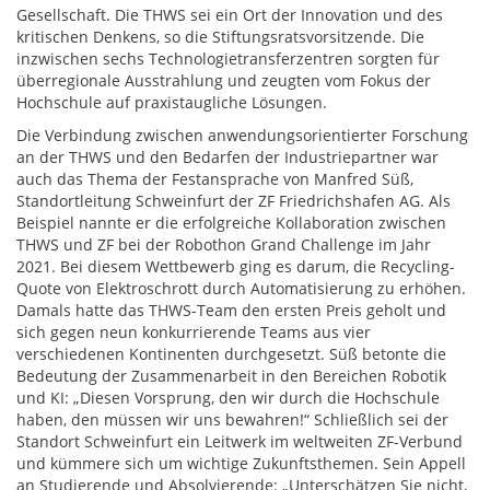
Gesellschaft. Die THWS sei ein Ort der Innovation und des
kritischen Denkens, so die Stiftungsratsvorsitzende. Die
inzwischen sechs Technologietransferzentren sorgten für
überregionale Ausstrahlung und zeugten vom Fokus der
Hochschule auf praxistaugliche Lösungen.
Die Verbindung zwischen anwendungsorientierter Forschung
an der THWS und den Bedarfen der Industriepartner war
auch das Thema der Festansprache von Manfred Süß,
Standortleitung Schweinfurt der ZF Friedrichshafen AG. Als
Beispiel nannte er die erfolgreiche Kollaboration zwischen
THWS und ZF bei der Robothon Grand Challenge im Jahr
2021. Bei diesem Wettbewerb ging es darum, die Recycling-
Quote von Elektroschrott durch Automatisierung zu erhöhen.
Damals hatte das THWS-Team den ersten Preis geholt und
sich gegen neun konkurrierende Teams aus vier
verschiedenen Kontinenten durchgesetzt. Süß betonte die
Bedeutung der Zusammenarbeit in den Bereichen Robotik
und KI: „Diesen Vorsprung, den wir durch die Hochschule
haben, den müssen wir uns bewahren!“ Schließlich sei der
Standort Schweinfurt ein Leitwerk im weltweiten ZF-Verbund
und kümmere sich um wichtige Zukunftsthemen. Sein Appell
an Studierende und Absolvierende: „Unterschätzen Sie nicht,