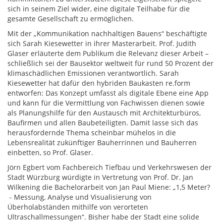
sich in seinem Ziel wider, eine digitale Teilhabe für die
gesamte Gesellschaft zu ermöglichen.
Mit der „Kommunikation nachhaltigen Bauens“ beschäftigte
sich Sarah Kiesewetter in ihrer Masterarbeit. Prof. Judith
Glaser erläuterte dem Publikum die Relevanz dieser Arbeit –
schließlich sei der Bausektor weltweit für rund 50 Prozent der
klimaschädlichen Emissionen verantwortlich. Sarah
Kiesewetter hat dafür den hybriden Baukasten re.form
entworfen: Das Konzept umfasst als digitale Ebene eine App
und kann für die Vermittlung von Fachwissen dienen sowie
als Planungshilfe für den Austausch mit Architekturbüros,
Baufirmen und allen Baubeteiligten. Damit lasse sich das
herausfordernde Thema scheinbar mühelos in die
Lebensrealität zukünftiger Bauherrinnen und Bauherren
einbetten, so Prof. Glaser.
Jörn Egbert vom Fachbereich Tiefbau und Verkehrswesen der
Stadt Würzburg würdigte in Vertretung von Prof. Dr. Jan
Wilkening die Bachelorarbeit von Jan Paul Miene: „1,5 Meter?
- Messung, Analyse und Visualisierung von
Überholabständen mithilfe von verorteten
Ultraschallmessungen“. Bisher habe der Stadt eine solide