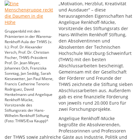
„Motivation, Herzblut, Kreativität
und Ausdauer“ – diese
herausragenden Eigenschaften hat
Angelique Renkhoff-Mücke,
Vorsitzende des Stiftungsrats der
Gruppenbild mit den
Hans-Wilhelm Renkhoff Stiftung,
Prämierten in der Warema-
den Absolventinnen und
Renkhoff-Aula der THWS (v.
Absolventen der Technischen
li.): Prof. Dr Alexander
Versch, Prof. Dr. Christian
Hochschule Würzburg-Schweinfurt
Fischer, THWS-Präsident
(THWS) mit den besten
Prof. Dr. Jean Meyer,
Abschlussarbeiten bescheinigt.
Johannes Och, Franziska
Gemeinsam mit der Gesellschaft
Sonntag, Jan Seddig, Sarah
der Förderer und Freunde der
Kiesewetter, Jan Paul Miene,
Francis Catherine Tenorio
THWS zeichnete die Stiftung sieben
Rodriguez, David
Abschlussarbeiten aus. Außerdem
Henkelmann und Angelique
gab es eine finanzielle Förderung
Renkhoff-Mücke,
von jeweils rund 20.000 Euro für
Vorsitzende des
zwei Forschungsprojekte.
Stiftungsrats der Hans-
Wilhelm Renkhoff Stiftung
Angelique Renkhoff-Mücke
(Foto: THWS/Eva Kaupp)^
begrüßte die Absolvierenden,
Professorinnen und Professoren
der THWS sowie zahlreiche Gäste aus Industrie, Politik und