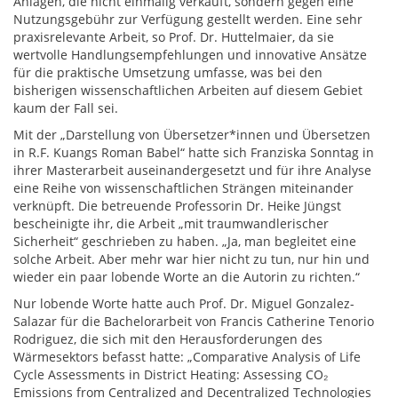
Anlagen, die nicht einmalig verkauft, sondern gegen eine
Nutzungsgebühr zur Verfügung gestellt werden. Eine sehr
praxisrelevante Arbeit, so Prof. Dr. Huttelmaier, da sie
wertvolle Handlungsempfehlungen und innovative Ansätze
für die praktische Umsetzung umfasse, was bei den
bisherigen wissenschaftlichen Arbeiten auf diesem Gebiet
kaum der Fall sei.
Mit der „Darstellung von Übersetzer*innen und Übersetzen
in R.F. Kuangs Roman Babel“ hatte sich Franziska Sonntag in
ihrer Masterarbeit auseinandergesetzt und für ihre Analyse
eine Reihe von wissenschaftlichen Strängen miteinander
verknüpft. Die betreuende Professorin Dr. Heike Jüngst
bescheinigte ihr, die Arbeit „mit traumwandlerischer
Sicherheit“ geschrieben zu haben. „Ja, man begleitet eine
solche Arbeit. Aber mehr war hier nicht zu tun, nur hin und
wieder ein paar lobende Worte an die Autorin zu richten.“
Nur lobende Worte hatte auch Prof. Dr. Miguel Gonzalez-
Salazar für die Bachelorarbeit von Francis Catherine Tenorio
Rodriguez, die sich mit den Herausforderungen des
Wärmesektors befasst hatte: „Comparative Analysis of Life
Cycle Assessments in District Heating: Assessing CO₂
Emissions from Centralized and Decentralized Technologies