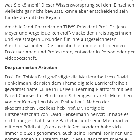
was Sie können!“ Dieser Wissensvorsprung sei dem Einzelnen
vielleicht gar nicht bewusst, könne aber entscheidend sein
für die Zukunft der Region.
Anschließend überreichten THWS-Präsident Prof. Dr. Jean
Meyer und Angelique Renkhoff-Mücke den Preisträgerinnen
und Preisträgern Urkunden für ihre ausgezeichneten
Abschlussarbeiten. Die Laudatio hielten die betreuenden
Professorinnen und Professoren, entweder in Person oder per
Videobotschaft.
Die prämierten Arbeiten
Prof. Dr. Tobias Fertig würdigte die Masterarbeit von David
Henkelmann, der sich dem Thema digitale Barrierefreiheit
gewidmet hatte: „Eine Inklusive E-Learning-Plattform mit Self-
Paced-Courses für Blinde und Seheingeschränkte Menschen:
Von der Konzeption bis zu Evaluation“. Neben der
akademischen Exzellenz hob Prof. Dr. Fertig die
Hilfsbereitschaft von David Henkelmann hervor: Er habe es
nicht nur geschafft, seine Bachelor- und seine Masterarbeit
mit dem Prädikat 1,0 abzuschließen, sondern habe sich
immer die Zeit genommen, auch seine Kommilitoninnen und
Kommilitonen zu unterstützen. Diese Eigenschaft spiegele