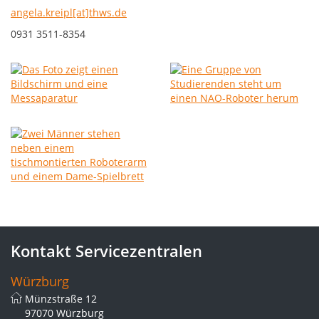
angela.kreipl[at]thws.de
0931 3511-8354
Kontakt Servicezentralen
Würzburg
Münzstraße 12
97070 Würzburg