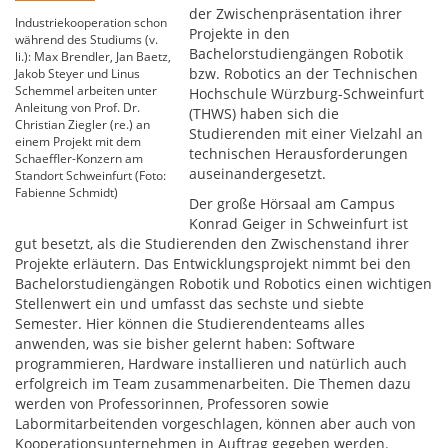
der Zwischenpräsentation ihrer
Industriekooperation schon
Projekte in den
während des Studiums (v.
Bachelorstudiengängen Robotik
li.): Max Brendler, Jan Baetz,
bzw. Robotics an der Technischen
Jakob Steyer und Linus
Schemmel arbeiten unter
Hochschule Würzburg-Schweinfurt
Anleitung von Prof. Dr.
(THWS) haben sich die
Christian Ziegler (re.) an
Studierenden mit einer Vielzahl an
einem Projekt mit dem
technischen Herausforderungen
Schaeffler-Konzern am
auseinandergesetzt.
Standort Schweinfurt (Foto:
Fabienne Schmidt)
Der große Hörsaal am Campus
Konrad Geiger in Schweinfurt ist
gut besetzt, als die Studierenden den Zwischenstand ihrer
Projekte erläutern. Das Entwicklungsprojekt nimmt bei den
Bachelorstudiengängen Robotik und Robotics einen wichtigen
Stellenwert ein und umfasst das sechste und siebte
Semester. Hier können die Studierendenteams alles
anwenden, was sie bisher gelernt haben: Software
programmieren, Hardware installieren und natürlich auch
erfolgreich im Team zusammenarbeiten. Die Themen dazu
werden von Professorinnen, Professoren sowie
Labormitarbeitenden vorgeschlagen, können aber auch von
Kooperationsunternehmen in Auftrag gegeben werden.