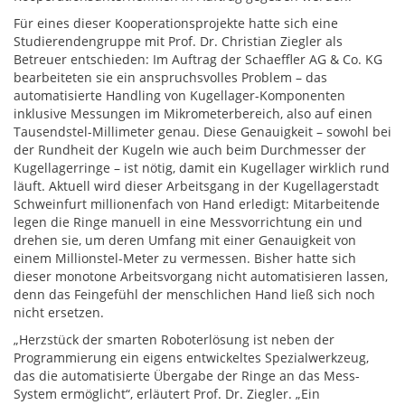
Für eines dieser Kooperationsprojekte hatte sich eine
Studierendengruppe mit Prof. Dr. Christian Ziegler als
Betreuer entschieden: Im Auftrag der Schaeffler AG & Co. KG
bearbeiteten sie ein anspruchsvolles Problem – das
automatisierte Handling von Kugellager-Komponenten
inklusive Messungen im Mikrometerbereich, also auf einen
Tausendstel-Millimeter genau. Diese Genauigkeit – sowohl bei
der Rundheit der Kugeln wie auch beim Durchmesser der
Kugellagerringe – ist nötig, damit ein Kugellager wirklich rund
läuft. Aktuell wird dieser Arbeitsgang in der Kugellagerstadt
Schweinfurt millionenfach von Hand erledigt: Mitarbeitende
legen die Ringe manuell in eine Messvorrichtung ein und
drehen sie, um deren Umfang mit einer Genauigkeit von
einem Millionstel-Meter zu vermessen. Bisher hatte sich
dieser monotone Arbeitsvorgang nicht automatisieren lassen,
denn das Feingefühl der menschlichen Hand ließ sich noch
nicht ersetzen.
„Herzstück der smarten Roboterlösung ist neben der
Programmierung ein eigens entwickeltes Spezialwerkzeug,
das die automatisierte Übergabe der Ringe an das Mess-
System ermöglicht“, erläutert Prof. Dr. Ziegler. „Ein