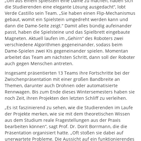
„Um aus einem Spielstein eine Dame zu machen, haben sich
die Studierenden eine elegante Lösung ausgedacht“, lobt
Verde Castillo sein Team. „Sie haben einen Flip-Mechanismus
gebaut, womit ein Spielstein umgedreht werden kann und
dann die Dame-Seite zeigt.“ Damit alles bündig aufeinander
passt, haben die Spielsteine und das Spielbrett eingebaute
Magneten. Aktuell laufen im „Gehirn“ des Roboters zwei
verschiedene Algorithmen gegeneinander, sodass beim
Dame-Spielen zwei KIs gegeneinander spielen. Momentan
arbeitet das Team am nächsten Schritt, dann soll der Roboter
auch gegen Menschen antreten.
Insgesamt präsentierten 13 Teams ihre Fortschritte bei der
Zwischenpräsentation mit einer großen Bandbreite an
Themen, darunter auch Drohnen oder automatisierte
Rennwagen. Bis zum Ende dieses Wintersemesters haben sie
noch Zeit, ihren Projekten den letzten Schliff zu verleihen.
„Es ist faszinierend zu sehen, wie die Studierenden im Laufe
der Projekte merken, wie sie mit dem theoretischen Wissen
aus dem Studium reale Fragestellungen aus der Praxis
bearbeiten können“, sagt Prof. Dr. Dorit Borrmann, die die
Präsentation organisiert hatte. „Oft stoßen sie dabei auf
unerwartete Probleme. Die Aussicht auf ein funktionierendes