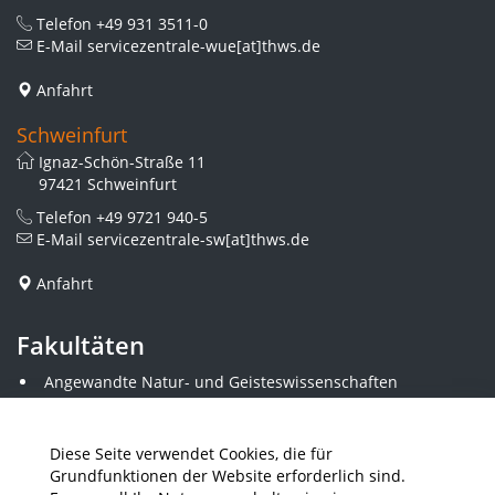
Telefon
+49 931 3511-0
E-Mail
servicezentrale-wue[at]thws.de
Anfahrt
Schweinfurt
Ignaz-Schön-Straße 11
97421 Schweinfurt
Telefon
+49 9721 940-5
E-Mail
servicezentrale-sw[at]thws.de
Anfahrt
Fakultäten
Angewandte Natur- und Geisteswissenschaften
Angewandte Sozialwissenschaften
Architektur und Bauingenieurwesen
Elektrotechnik
Diese Seite verwendet Cookies, die für
Gestaltung
Grundfunktionen der Website erforderlich sind.
Informatik und Wirtschaftsinformatik