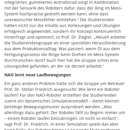
integriertes, gummiertes Antriebsrad sorgt in Kombination
mit der Sensorik des Roboters dafür, dass der Ring im Mess-
System hochpräzise gedreht werden kann, ohne dass
unerwünschte Messfehler entstehen.“ Die Studierenden
hätten nicht nur die Inhalte aus Vorlesungen und Übungen
erfolgreich angewendet, sondern ihr Konzept kontinuierlich
hinterfragt und optimiert, so Prof. Dr. Ziegler. „Aktuell arbeitet
die Studierendengruppe an einer speziellen Herausforderung
aus dem Produktionsalltag: Was passiert, wenn Öl aus dem
Fertigungsprozess die Ringe beim Drehen im Mess-System
durchrutschen lässt? Auch hier hat die Gruppe schon eine
Lösungsidee gefunden, an der sie derzeit arbeitet.“
NAO lernt neue Laufbewegungen
Ein ganz anderes Problem hatte sich die Gruppe um Betreuer
Prof. Dr. Stefan Friedrich ausgesucht: Wie lernt ein Roboter
laufen? Für den NAO-Roboter erstellten die Studierenden
zuerst ein dynamisches Simulationsmodell – damit können
beliebige Bewegungsmuster ausprobiert werden. „Was
allerdings dazu gehört: Der Roboter fällt zu Beginn immer um
– einem Roboter laufen beizubringen, ist nicht so einfach“,
sagt Prof. Dr. Friedrich. In einer Simulation spiele das aber
keine Rolle, der Roboter könne so tausende Male probieren