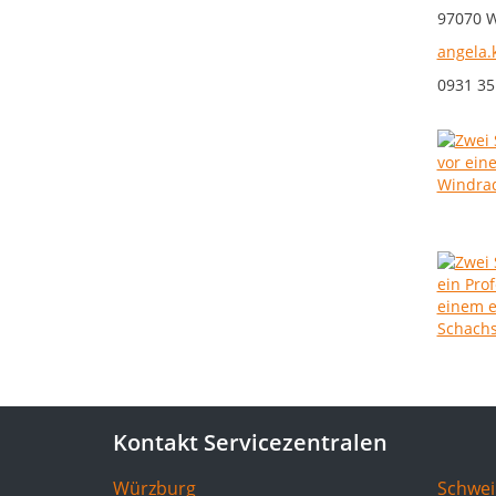
97070 
angela.
0931 35
Kontakt Servicezentralen
Würzburg
Schwei