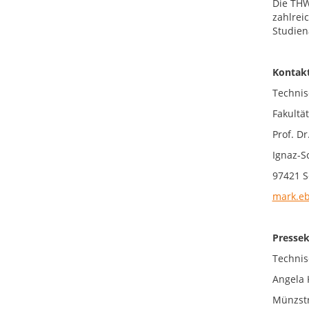
Die THW
zahlrei
Studien
Kontakt
Technis
Fakultät
Prof. D
Ignaz-S
97421 S
mark.e
Pressek
Technis
Angela 
Münzstr