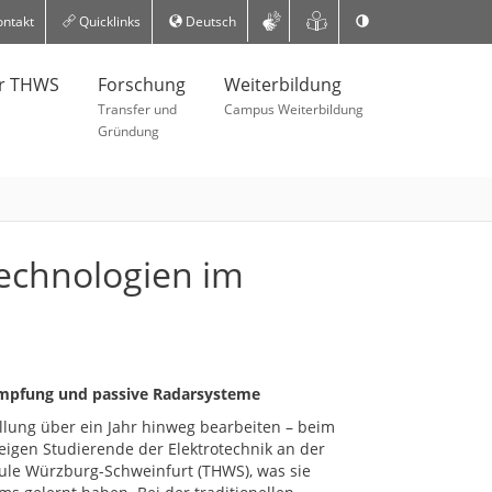
ntakt
Quicklinks
Deutsch
er THWS
Forschung
Weiterbildung
Transfer und
Campus Weiterbildung
Gründung
technologien im
mpfung und passive Radarsysteme
tellung über ein Jahr hinweg bearbeiten – beim
eigen Studierende der Elektrotechnik an der
le Würzburg-Schweinfurt (THWS), was sie