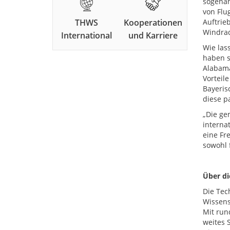
sogenan
von Flu
THWS
Kooperationen
Auftrie
Windra
International
und Karriere
Wie las
haben s
Alabama
Vorteil
Bayeris
diese p
„Die ge
interna
eine Fr
sowohl 
Über d
Die Tec
Wissens
Mit run
weites 