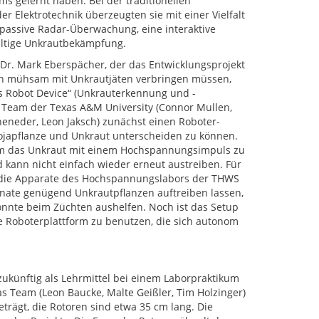
s gelernt haben. Bei der traditionellen
r Elektrotechnik überzeugten sie mit einer Vielfalt
passive Radar-Überwachung, eine interaktive
ltige Unkrautbekämpfung.
. Dr. Mark Eberspächer, der das Entwicklungsprojekt
en mühsam mit Unkrautjäten verbringen müssen,
s Robot Device“ (Unkrauterkennung und -
m Team der Texas A&M University (Connor Mullen,
heneder, Leon Jaksch) zunächst einen Roboter-
Sojapflanze und Unkraut unterscheiden zu können.
 um das Unkraut mit einem Hochspannungsimpuls zu
d kann nicht einfach wieder erneut austreiben. Für
e die Apparate des Hochspannungslabors der THWS
onate genügend Unkrautpflanzen auftreiben lassen,
onnte beim Züchten aushelfen. Noch ist das Setup
le Roboterplattform zu benutzen, die sich autonom
zukünftig als Lehrmittel bei einem Laborpraktikum
as Team (Leon Baucke, Malte Geißler, Tim Holzinger)
trägt, die Rotoren sind etwa 35 cm lang. Die