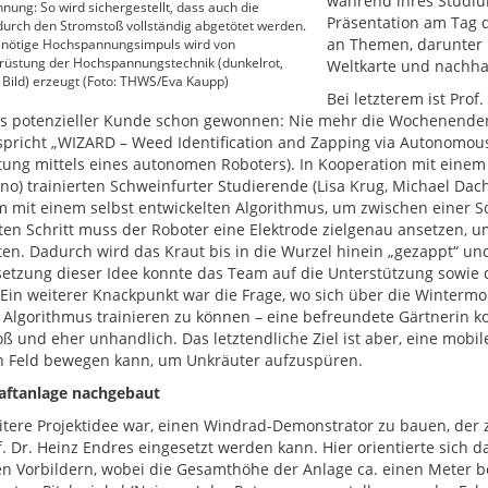
während ihres Studium
ung: So wird sichergestellt, dass auch die
Präsentation am Tag de
urch den Stromstoß vollständig abgetötet werden.
an Themen, darunter 
 nötige Hochspannungsimpuls wird von
rüstung der Hochspannungstechnik (dunkelrot,
Weltkarte und nachha
 Bild) erzeugt (Foto: THWS/Eva Kaupp)
Bei letzterem ist Prof
 als potenzieller Kunde schon gewonnen: Nie mehr die Wochenend
spricht „WIZARD – Weed Identification and Zapping via Autonomou
tung mittels eines autonomen Roboters). In Kooperation mit eine
nno) trainierten Schweinfurter Studierende (Lisa Krug, Michael Dac
m mit einem selbst entwickelten Algorithmus, um zwischen einer 
ten Schritt muss der Roboter eine Elektrode zielgenau ansetzen,
ten. Dadurch wird das Kraut bis in die Wurzel hinein „gezappt“ un
etzung dieser Idee konnte das Team auf die Unterstützung sowi
 Ein weiterer Knackpunkt war die Frage, wo sich über die Winterm
Algorithmus trainieren zu können – eine befreundete Gärtnerin k
oß und eher unhandlich. Das letztendliche Ziel ist aber, eine mobi
n Feld bewegen kann, um Unkräuter aufzuspüren.
aftanlage nachgebaut
itere Projektidee war, einen Windrad-Demonstrator zu bauen, der 
f. Dr. Heinz Endres eingesetzt werden kann. Hier orientierte sich d
en Vorbildern, wobei die Gesamthöhe der Anlage ca. einen Meter be