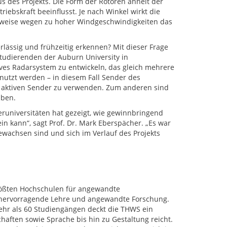
s des Projekts. Die Form der Rotoren ähnelt der
iebskraft beeinflusst. Je nach Winkel wirkt die
elsweise wegen zu hoher Windgeschwindigkeiten das
rlässig und frühzeitig erkennen? Mit dieser Frage
tudierenden der Auburn University in
sives Radarsystem zu entwickeln, das gleich mehrere
nutzt werden – in diesem Fall Sender des
n, aktiven Sender zu verwenden. Zum anderen sind
iben.
runiversitäten hat gezeigt, wie gewinnbringend
n kann“, sagt Prof. Dr. Mark Eberspächer. „Es war
wachsen sind und sich im Verlauf des Projekts
rößten Hochschulen für angewandte
r hervorragende Lehre und angewandte Forschung.
ehr als 60 Studiengängen deckt die THWS ein
haften sowie Sprache bis hin zu Gestaltung reicht.