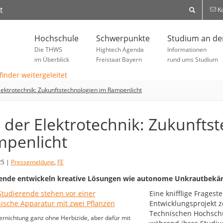
t
Ko
Hochschule
Schwerpunkte
Studium an d
Die THWS
Hightech Agenda
Informationen
im Überblick
Freistaat Bayern
rund ums Studium
lektrotechnik: Zukunftstechnologien im Rampenlicht
 der Elektrotechnik: Zukunfts
penlicht
25 |
Pressemeldung
,
FE
rende entwickeln kreative Lösungen wie autonome Unkrautbekä
Eine knifflige Frages
Entwicklungsprojekt z
Technischen Hochschu
rnichtung ganz ohne Herbizide, aber dafür mit