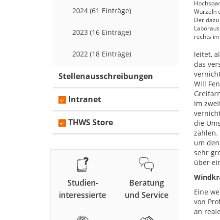
Hochspann
2024 (61 Einträge)
Wurzeln d
Der dazu
Laboraus
2023 (16 Einträge)
rechts im
2022 (18 Einträge)
leitet,
das ver
vernich
Stellenausschreibungen
Will Fe
Greifar
Intranet
Im zwei
vernich
THWS Store
die Ums
zählen.
um den 
sehr gr
über ei
Windkr
Studien-
Beratung
Eine we
interessierte
und Service
von Pro
an real