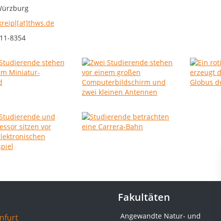
Würzburg
kreipl[at]thws.de
11-8354
Fakultäten
Angewandte Natur- und
nfurt