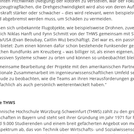
nten Pitchwinkel (Neigung) der Rotoren zu verstellen, war der Foku
gzeugtragflächen, die Drehgeschwindigkeit wird also von deren Auftr
bskraft stärker oder schwächer – dies wird relevant, wenn beispi
d abgebremst werden muss, um Schäden zu vermeiden.
sen sich unbekannte Flugobjekte, wie beispielsweise Drohnen, zuve
ich Niklas Hanft und Fynn Schmitt von der THWS gemeinsam mit S
/USA (Evan Beoubay, Caitlin Wu) beschäftigt. Ziel war es, ein pas
e bietet: Zum einen können dafür schon bestehende Funksender ge
chen Rundfunks am Kreuzberg – was billiger ist, als einen eigene
assiven Systeme schwer zu orten und können so unbeobachtet ble
meinsame Bearbeitung der Projekte mit den amerikanischen Partne
tionale Zusammenarbeit im ingenieurwissenschaftlichen Umfeld sei
eude zu beobachten, wie die Teams an ihren Herausforderungen ge
fachlich als auch persönlich weiterentwickelt haben.“
ie THWS
hnische Hochschule Würzburg-Schweinfurt (THWS) zählt zu den g
chaften in Bayern und steht seit ihrer Gründung im Jahr 1971 fü
d 9.000 Studierenden und einem breit gefächerten Angebot von m
Spektrum ab, das von Technik über Wirtschafts- und Sozialwissensc