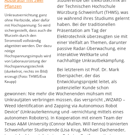
Studierende der Elektrotechnik an
der Technischen Hochschule
Würzburg-Schweinfurt (THWS), was
Unkrautvernichtung ganz
sie während ihres Studiums gelernt
ohne Herbizide, aber dafür
haben. Bei der traditionellen
mit Hochspannung: So wird
Präsentation am Tag der
sichergestellt, dass auch die
Wurzeln durch den
Elektrotechnik überzeugten sie mit
Stromstoß vollständig
einer Vielfalt an Themen, darunter
abgetötet werden. Der dazu
passive Radar-Überwachung, eine
nötige
interaktive Weltkarte und
Hochspannungsimpuls wird
nachhaltige Unkrautbekämpfung.
von Laborausrüstung der
Hochspannungstechnik
Bei letzterem ist Prof. Dr. Mark
(dunkelrot, rechts im Bild)
Eberspächer, der das
erzeugt (Foto: THWS/Eva
Entwicklungsprojekt leitet, als
Kaupp)
potenzieller Kunde schon
gewonnen: Nie mehr die Wochenenden mühsam mit
Unkrautjäten verbringen müssen, das verspricht „WIZARD –
Weed Identification and Zapping via Autonomous Robot
Device“ (Unkrauterkennung und -vernichtung mittels eines
autonomen Roboters). In Kooperation mit einem Team der
Texas A&M University (Connor Mullen, Will Fenno) trainierten
Schweinfurter Studierende (Lisa Krug, Michael Dacheneder,