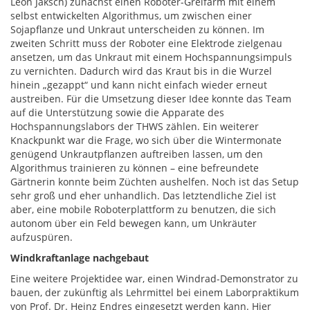
Leon Jaksch) zunächst einen Roboter-Greifarm mit einem
selbst entwickelten Algorithmus, um zwischen einer
Sojapflanze und Unkraut unterscheiden zu können. Im
zweiten Schritt muss der Roboter eine Elektrode zielgenau
ansetzen, um das Unkraut mit einem Hochspannungsimpuls
zu vernichten. Dadurch wird das Kraut bis in die Wurzel
hinein „gezappt“ und kann nicht einfach wieder erneut
austreiben. Für die Umsetzung dieser Idee konnte das Team
auf die Unterstützung sowie die Apparate des
Hochspannungslabors der THWS zählen. Ein weiterer
Knackpunkt war die Frage, wo sich über die Wintermonate
genügend Unkrautpflanzen auftreiben lassen, um den
Algorithmus trainieren zu können – eine befreundete
Gärtnerin konnte beim Züchten aushelfen. Noch ist das Setup
sehr groß und eher unhandlich. Das letztendliche Ziel ist
aber, eine mobile Roboterplattform zu benutzen, die sich
autonom über ein Feld bewegen kann, um Unkräuter
aufzuspüren.
Windkraftanlage nachgebaut
Eine weitere Projektidee war, einen Windrad-Demonstrator zu
bauen, der zukünftig als Lehrmittel bei einem Laborpraktikum
von Prof. Dr. Heinz Endres eingesetzt werden kann. Hier