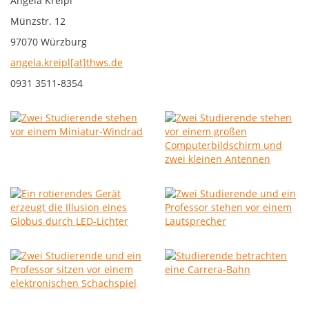
Angela Kreipl
Münzstr. 12
97070 Würzburg
angela.kreipl[at]thws.de
0931 3511-8354