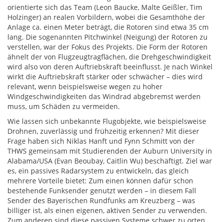
orientierte sich das Team (Leon Baucke, Malte Geißler, Tim
Holzinger) an realen Vorbildern, wobei die Gesamthöhe der
Anlage ca. einen Meter beträgt, die Rotoren sind etwa 35 cm
lang. Die sogenannten Pitchwinkel (Neigung) der Rotoren zu
verstellen, war der Fokus des Projekts. Die Form der Rotoren
ähnelt der von Flugzeugtragflächen, die Drehgeschwindigkeit
wird also von deren Auftriebskraft beeinflusst. Je nach Winkel
wirkt die Auftriebskraft stärker oder schwächer – dies wird
relevant, wenn beispielsweise wegen zu hoher
Windgeschwindigkeiten das Windrad abgebremst werden
muss, um Schäden zu vermeiden.
Wie lassen sich unbekannte Flugobjekte, wie beispielsweise
Drohnen, zuverlässig und frühzeitig erkennen? Mit dieser
Frage haben sich Niklas Hanft und Fynn Schmitt von der
THWS gemeinsam mit Studierenden der Auburn University in
Alabama/USA (Evan Beoubay, Caitlin Wu) beschäftigt. Ziel war
es, ein passives Radarsystem zu entwickeln, das gleich
mehrere Vorteile bietet: Zum einen können dafür schon
bestehende Funksender genutzt werden – in diesem Fall
Sender des Bayerischen Rundfunks am Kreuzberg – was
billiger ist, als einen eigenen, aktiven Sender zu verwenden.
Zum anderen sind diese passiven Systeme schwer zu orten