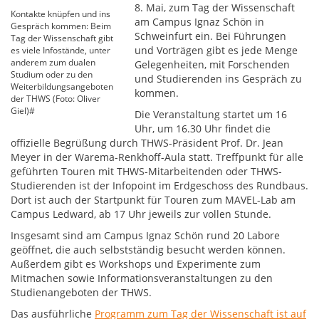
8. Mai, zum Tag der Wissenschaft
Kontakte knüpfen und ins
am Campus Ignaz Schön in
Gespräch kommen: Beim
Schweinfurt ein. Bei Führungen
Tag der Wissenschaft gibt
und Vorträgen gibt es jede Menge
es viele Infostände, unter
anderem zum dualen
Gelegenheiten, mit Forschenden
Studium oder zu den
und Studierenden ins Gespräch zu
Weiterbildungsangeboten
kommen.
der THWS (Foto: Oliver
Giel)#
Die Veranstaltung startet um 16
Uhr, um 16.30 Uhr findet die
offizielle Begrüßung durch THWS-Präsident Prof. Dr. Jean
Meyer in der Warema-Renkhoff-Aula statt. Treffpunkt für alle
geführten Touren mit THWS-Mitarbeitenden oder THWS-
Studierenden ist der Infopoint im Erdgeschoss des Rundbaus.
Dort ist auch der Startpunkt für Touren zum MAVEL-Lab am
Campus Ledward, ab 17 Uhr jeweils zur vollen Stunde.
Insgesamt sind am Campus Ignaz Schön rund 20 Labore
geöffnet, die auch selbstständig besucht werden können.
Außerdem gibt es Workshops und Experimente zum
Mitmachen sowie Informationsveranstaltungen zu den
Studienangeboten der THWS.
Das ausführliche
Programm zum Tag der Wissenschaft ist auf