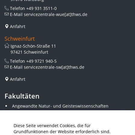
Telefon
+49 931 3511-0
E-Mail
servicezentrale-wue[at]thws.de
Anfahrt
Schweinfurt
Ignaz-Schön-Straße 11
97421 Schweinfurt
Telefon
+49 9721 940-5
E-Mail
servicezentrale-sw[at]thws.de
Anfahrt
Fakultäten
Angewandte Natur- und Geisteswissenschaften
Angewandte Sozialwissenschaften
Architektur und Bauingenieurwesen
Elektrotechnik
Diese Seite verwendet Cookies, die für
Gestaltung
Grundfunktionen der Website erforderlich sind.