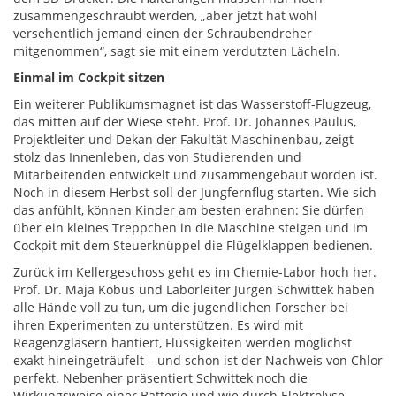
zusammengeschraubt werden, „aber jetzt hat wohl
versehentlich jemand einen der Schraubendreher
mitgenommen“, sagt sie mit einem verdutzten Lächeln.
Einmal im Cockpit sitzen
Ein weiterer Publikumsmagnet ist das Wasserstoff-Flugzeug,
das mitten auf der Wiese steht. Prof. Dr. Johannes Paulus,
Projektleiter und Dekan der Fakultät Maschinenbau, zeigt
stolz das Innenleben, das von Studierenden und
Mitarbeitenden entwickelt und zusammengebaut worden ist.
Noch in diesem Herbst soll der Jungfernflug starten. Wie sich
das anfühlt, können Kinder am besten erahnen: Sie dürfen
über ein kleines Treppchen in die Maschine steigen und im
Cockpit mit dem Steuerknüppel die Flügelklappen bedienen.
Zurück im Kellergeschoss geht es im Chemie-Labor hoch her.
Prof. Dr. Maja Kobus und Laborleiter Jürgen Schwittek haben
alle Hände voll zu tun, um die jugendlichen Forscher bei
ihren Experimenten zu unterstützen. Es wird mit
Reagenzgläsern hantiert, Flüssigkeiten werden möglichst
exakt hineingeträufelt – und schon ist der Nachweis von Chlor
perfekt. Nebenher präsentiert Schwittek noch die
Wirkungsweise einer Batterie und wie durch Elektrolyse