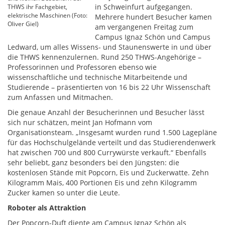
in Schweinfurt aufgegangen.
THWS ihr Fachgebiet,
elektrische Maschinen (Foto:
Mehrere hundert Besucher kamen
Oliver Giel)
am vergangenen Freitag zum
Campus Ignaz Schön und Campus
Ledward, um alles Wissens- und Staunenswerte in und über
die THWS kennenzulernen. Rund 250 THWS-Angehörige –
Professorinnen und Professoren ebenso wie
wissenschaftliche und technische Mitarbeitende und
Studierende – präsentierten von 16 bis 22 Uhr Wissenschaft
zum Anfassen und Mitmachen.
Die genaue Anzahl der Besucherinnen und Besucher lässt
sich nur schätzen, meint Jan Hofmann vom
Organisationsteam. „Insgesamt wurden rund 1.500 Lagepläne
für das Hochschulgelände verteilt und das Studierendenwerk
hat zwischen 700 und 800 Currywürste verkauft.“ Ebenfalls
sehr beliebt, ganz besonders bei den Jüngsten: die
kostenlosen Stände mit Popcorn, Eis und Zuckerwatte. Zehn
Kilogramm Mais, 400 Portionen Eis und zehn Kilogramm
Zucker kamen so unter die Leute.
Roboter als Attraktion
Der Popcorn-Duft diente am Campus Ignaz Schön als