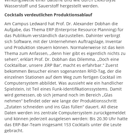
Wasserstoff und Sauerstoff hergestellt werden.
Cocktails verdeutlichen Produktionsablauf
Am Campus Ledward hat Prof. Dr. Alexander Dobhan die
Aufgabe, das Thema ERP (Enterprise Resource Planning) für
das Publikum verständlich darzustellen. Dahinter verbirgt
sich Software, mit der Unternehmen Auftragslage, Inventar
und Produktion steuern können. Normalerweise ist das kein
Thema zum Anfassen, „denn hier gibt es eigentlich nichts zu
sehen“, erklärt Prof. Dr. Dobhan das Dilemma. „Doch eine
Cocktailbar, unsere ,ERP Bar‘, macht es erfahrbar.“ Zuerst
bekommen Besucher einen sogenannten RFID-Tag, der die
einzelnen Stationen auf dem Weg zum fertigen Cocktail im
Computersystem abbildet. Was aussieht wie ein handlicher
Spielstein, ist Teil eines Funk-Identifikationssystems. Damit
wird gemessen, ob sich jemand noch im Bereich „Glas
nehmen“ befindet oder wie lange der Produktionsschritt
„Zutaten schneiden und ins Glas füllen“ dauert. All diese
Daten werden ins zentrale Computersystem zurückgemeldet
und können jederzeit ausgelesen werden: Bis 20.30 Uhr hatte
das ERP-Bar-Team insgesamt 153 Cocktails unter die Leute
gebracht.