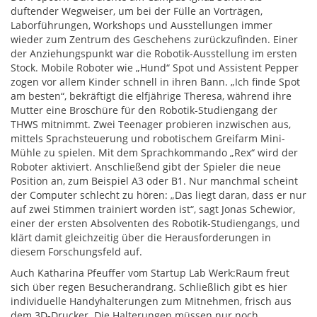
duftender Wegweiser, um bei der Fülle an Vorträgen,
Laborführungen, Workshops und Ausstellungen immer
wieder zum Zentrum des Geschehens zurückzufinden. Einer
der Anziehungspunkt war die Robotik-Ausstellung im ersten
Stock. Mobile Roboter wie „Hund“ Spot und Assistent Pepper
zogen vor allem Kinder schnell in ihren Bann. „Ich finde Spot
am besten“, bekräftigt die elfjährige Theresa, während ihre
Mutter eine Broschüre für den Robotik-Studiengang der
THWS mitnimmt. Zwei Teenager probieren inzwischen aus,
mittels Sprachsteuerung und robotischem Greifarm Mini-
Mühle zu spielen. Mit dem Sprachkommando „Rex“ wird der
Roboter aktiviert. Anschließend gibt der Spieler die neue
Position an, zum Beispiel A3 oder B1. Nur manchmal scheint
der Computer schlecht zu hören: „Das liegt daran, dass er nur
auf zwei Stimmen trainiert worden ist“, sagt Jonas Schewior,
einer der ersten Absolventen des Robotik-Studiengangs, und
klärt damit gleichzeitig über die Herausforderungen in
diesem Forschungsfeld auf.
Auch Katharina Pfeuffer vom Startup Lab Werk:Raum freut
sich über regen Besucherandrang. Schließlich gibt es hier
individuelle Handyhalterungen zum Mitnehmen, frisch aus
dem 3D-Drucker. Die Halterungen müssen nur noch