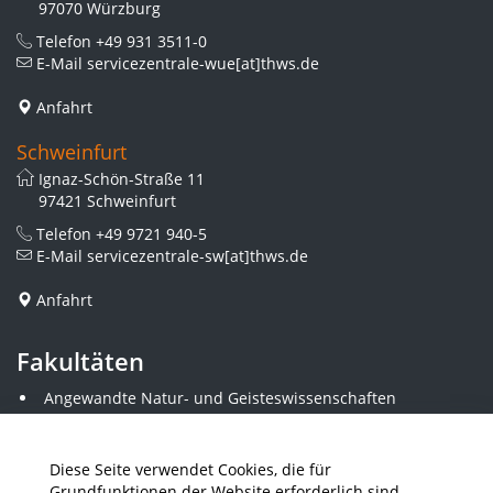
97070 Würzburg
Telefon
+49 931 3511-0
E-Mail
servicezentrale-wue[at]thws.de
Anfahrt
Schweinfurt
Ignaz-Schön-Straße 11
97421 Schweinfurt
Telefon
+49 9721 940-5
E-Mail
servicezentrale-sw[at]thws.de
Anfahrt
Fakultäten
Angewandte Natur- und Geisteswissenschaften
Angewandte Sozialwissenschaften
Architektur und Bauingenieurwesen
Elektrotechnik
Diese Seite verwendet Cookies, die für
Gestaltung
Grundfunktionen der Website erforderlich sind.