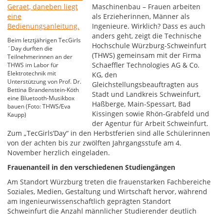
Maschinenbau – Frauen arbeiten
als Erzieherinnen, Männer als
Ingenieure. Wirklich? Dass es auch
anders geht, zeigt die Technische
Beim letztjährigen TecGirls
Hochschule Würzburg-Schweinfurt
´Day durften die
(THWS) gemeinsam mit der Firma
Teilnehmerinnen an der
Schaeffler Technologies AG & Co.
THWS im Labor für
Elektrotechnik mit
KG, den
Unterstützung von Prof. Dr.
Gleichstellungsbeauftragten aus
Bettina Brandenstein-Köth
Stadt und Landkreis Schweinfurt,
eine Bluetooth-Musikbox
Haßberge, Main-Spessart, Bad
bauen (Foto: THWS/Eva
Kissingen sowie Rhön-Grabfeld und
Kaupp)
der Agentur für Arbeit Schweinfurt.
Zum „TecGirls’Day“ in den Herbstferien sind alle Schülerinnen
von der achten bis zur zwölften Jahrgangsstufe am 4.
November herzlich eingeladen.
Frauenanteil in den verschiedenen Studiengängen
Am Standort Würzburg treten die frauenstarken Fachbereiche
Soziales, Medien, Gestaltung und Wirtschaft hervor, während
am ingenieurwissenschaftlich geprägten Standort
Schweinfurt die Anzahl männlicher Studierender deutlich