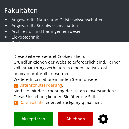
Fakultäten
Angewandte Natur- und Geisteswissenschaften
Angewandte Sozialwissenschaften
Architektur und Bauingenieurwesen
Elektrotechnik
Gestaltung
Informatik und Wirtschaftsinformatik
Kunststofftechnik und Vermessung
Diese Seite verwendet Cookies, die für
Maschinenbau
Grundfunktionen der Website erforderlich sind. Ferner
THWS Business School
soll Ihr Nutzungsverhalten in einem Statistiktool
Wirtschaftsingenieurwesen
anonym protokolliert werden.
Weitere Informationen finden Sie in unserer
Datenschutzerklärung
.
Presse
Stellenausschreibungen
Intranet
THWS Store
Sind Sie mit der Erhebung der Daten einverstanden?
Diese Einstellung können Sie über die Seite
Instagram
YouTube
LinkedIn
Datenschutz
jederzeit rückgängig machen.
Impressum
Barrierefreiheit
Datenschutz
Akzeptieren
Ablehnen