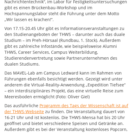
Nachrichtentechnik“, im Labor für Festigkeitsuntersuchungen
gibt es einen Brückenbau-Workshop und im
Hochspannungslabor steht die Führung unter dem Motto
„Wir lassen es krachen!“.
Von 17.15-20.45 Uhr gibt es Informationsveranstaltungen zu
den Studienangeboten der THWS – darunter auch das duale
Studium – im Preh-Hörsaal (Rundbau, 1. Stock). Außerdem
gibt es zahlreiche Infostände, wie beispielsweise Alumni
THWS, Career Services, Campus Weiterbildung,
Studierendenvertretung sowie Partnerunternehmen des
dualen Studiums.
Das MAVEL-Lab am Campus Ledward kann im Rahmen von
Führungen ebenfalls besichtigt werden. Gezeigt wird unter
anderem die Virtual-Reality-Anwendung „Expedition Tiefsee“
– ein interdisziplinäres Projekt, das eine virtuelle Reise zum
Meeresboden ermöglicht (Foto: Oliver Giel)
Das ausführliche
Programm des Tags der Wissenschaft ist auf
der THWS-Webseite
zu finden. Die Veranstaltung dauert von
16-21 Uhr und ist kostenlos. Die THWS-Mensa hat bis 20 Uhr
geöffnet und bietet verschiedene Speisen und Getränke an.
Außerdem gibt es bei der Veranstaltung kostenloses Popcorn,