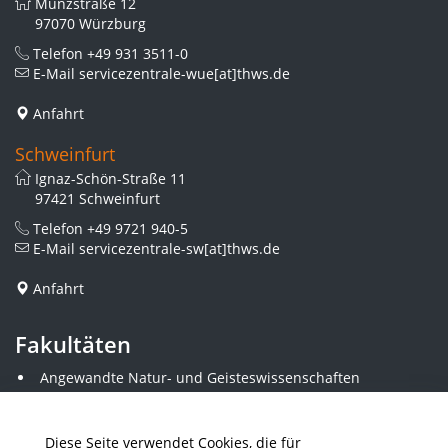
Münzstraße 12
97070 Würzburg
Telefon
+49 931 3511-0
E-Mail
servicezentrale-wue[at]thws.de
Anfahrt
Schweinfurt
Ignaz-Schön-Straße 11
97421 Schweinfurt
Telefon
+49 9721 940-5
E-Mail
servicezentrale-sw[at]thws.de
Anfahrt
Fakultäten
Angewandte Natur- und Geisteswissenschaften
Angewandte Sozialwissenschaften
Architektur und Bauingenieurwesen
Elektrotechnik
Diese Seite verwendet Cookies, die für