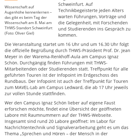
Schweinfurt. Auf
Wissenschaft auf
Technikbegeisterte jeden Alters
Augenhöhe kennenlernen –
warten Führungen, Vorträge und
das gibt es beim Tag der
die Gelegenheit, mit Forschenden
Wissenschaft am 8. Mai am
THWS-Standort Schweinfurt
und Studierenden ins Gespräch zu
(Foto: Oliver Giel)
kommen.
Die Veranstaltung startet um 16 Uhr und um 16.30 Uhr folgt
die offizielle Begrüßung durch THWS-Präsident Prof. Dr. Jean
Meyer in der Warema-Renkhoff-Aula am Campus Ignaz
Schön. Durchgängig finden Führungen mit THWS-
Mitarbeitenden oder Studierenden statt. Treffpunkt für alle
geführten Touren ist der Infopoint im Erdgeschoss des
Rundbaus. Der Infopoint ist auch der Treffpunkt für Touren
zum MAVEL-Lab am Campus Ledward, die ab 17 Uhr jeweils
zur vollen Stunde stattfinden.
Wer den Campus Ignaz Schön lieber auf eigene Faust
erforschen möchte, findet eine Übersicht der geöffneten
Labore mit Raumnummern auf der THWS-Webseite.
Insgesamt sind rund 20 Labore geöffnet: Im Labor für
Nachrichtentechnik und Signalverarbeitung geht es um das
Thema „Sprechen und Hören – der Mensch in der