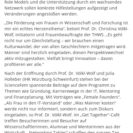
Role Models und die Unterstützung durch ein wachsendes
Netzwerk sollen konkrete Hilfestellungen aufgezeigt und
Veränderungen angestoßen werden.
„Die Förderung von Frauen in Wissenschaft und Forschung ist
mir ein echtes Herzensthema“, betont Prof. Dr. Christina Völkl-
Wolf, Initiatorin und Frauenbeauftragte der THWS. „Es geht
nicht nur um Gleichstellung – wir brauchen einen
Kulturwandel, der von allen Geschlechtern mitgetragen wird.
Männer sind herzlich eingeladen, diesen Perspektivwechsel
aktiv mitzugestalten. Vielfalt bringt Innovation – davon
profitieren wir alle.“
Nach der Eröffnung durch Prof. Dr. Völkl-Wolf und Julia
Holleber (IHK Würzburg-Schweinfurt) stehen bei der
ScienceFem spannende Beiträge auf dem Programm zu
Themen wie Gründung, Karrierewege in der IT, Mentoring
und Finanzplanung. Mit Vorträgen wie „Female Founders“,
„Als Frau in den IT-Vorstand“ oder „Was Männer kosten“
werde nicht nur informiert, sondern auch zum Diskurs
eingeladen, so Prof. Dr. Völkl-Wolf. Im „Get Together“-Café
treffen Besucherinnen und Besucher auf
Wissenschaftlerinnen, Alumnae und Mentorinnen aus der
Wirtschaft. „Networking Tables“ schaffen den ganzen Tag