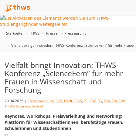
Startseite
THWS
Presse
Pressearchiv
Vielfalt bringt Innovation: THWS-Konferenz „ScienceFem“ für mehr Frauen
Vielfalt bringt Innovation: THWS-
Konferenz „ScienceFem“ für mehr
Frauen in Wissenschaft und
Forschung
29.04.2025 |
Pressemeldung
,
FAB
,
FANG
,
FAS
,
FE
,
FIW
,
FG
,
FKV
,
FM
,
FWI
,
THWS Business School
Keynotes, Workshops, Preisverleihung und Networking:
Plattform für Wissenschaftlerinnen, berufstätige Frauen,
Schülerinnen und Studentinnen