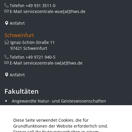
Telefon
+49 931 3511-0
E-Mail
servicezentrale-wue[at]thws.de
Anfahrt
Schweinfurt
Ignaz-Schön-Straße 11
97421 Schweinfurt
Telefon
+49 9721 940-5
E-Mail
servicezentrale-sw[at]thws.de
Anfahrt
Fakultäten
Angewandte Natur- und Geisteswissenschaften
Angewandte Sozialwissenschaften
Architektur und Bauingenieurwesen
Elektrotechnik
Diese Seite verwendet Cookies, die für
Gestaltung
Grundfunktionen der Website erforderlich sind.
Informatik und Wirtschaftsinformatik
Ferner soll Ihr Nutzungsverhalten in einem