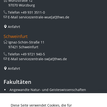
Münzstraße 12
97070 Würzburg
Telefon
+49 931 3511-0
E-Mail
servicezentrale-wue[at]thws.de
Anfahrt
Schweinfurt
Ignaz-Schön-Straße 11
97421 Schweinfurt
Telefon
+49 9721 940-5
E-Mail
servicezentrale-sw[at]thws.de
Anfahrt
Fakultäten
Angewandte Natur- und Geisteswissenschaften
Angewandte Sozialwissenschaften
Architektur und Bauingenieurwesen
Elektrotechnik
Diese Seite verwendet Cookies, die für