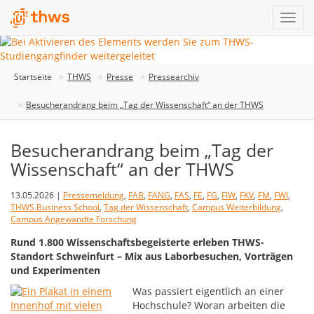
Startseite
THWS
Presse
Pressearchiv
Besucherandrang beim „Tag der Wissenschaft“ an der THWS
Besucherandrang beim „Tag der
Wissenschaft“ an der THWS
13.05.2026 |
Pressemeldung
,
FAB
,
FANG
,
FAS
,
FE
,
FG
,
FIW
,
FKV
,
FM
,
FWI
,
THWS Business School
,
Tag der Wissenschaft
,
Campus Weiterbildung
,
Campus Angewandte Forschung
Rund 1.800 Wissenschaftsbegeisterte erleben THWS-
Standort Schweinfurt – Mix aus Laborbesuchen, Vorträgen
und Experimenten
Was passiert eigentlich an einer
Hochschule? Woran arbeiten die