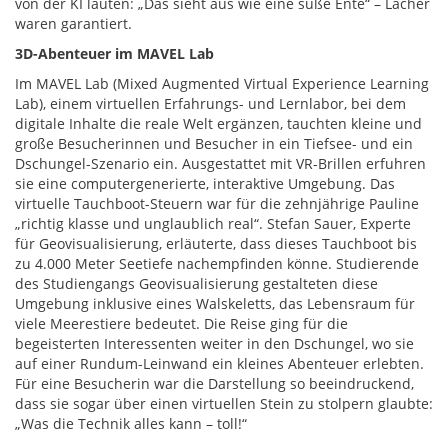
von der KI lauten: „Das sieht aus wie eine süße Ente“ – Lacher
waren garantiert.
3D-Abenteuer im MAVEL Lab
Im MAVEL Lab (Mixed Augmented Virtual Experience Learning
Lab), einem virtuellen Erfahrungs- und Lernlabor, bei dem
digitale Inhalte die reale Welt ergänzen, tauchten kleine und
große Besucherinnen und Besucher in ein Tiefsee- und ein
Dschungel-Szenario ein. Ausgestattet mit VR-Brillen erfuhren
sie eine computergenerierte, interaktive Umgebung. Das
virtuelle Tauchboot-Steuern war für die zehnjährige Pauline
„richtig klasse und unglaublich real“. Stefan Sauer, Experte
für Geovisualisierung, erläuterte, dass dieses Tauchboot bis
zu 4.000 Meter Seetiefe nachempfinden könne. Studierende
des Studiengangs Geovisualisierung gestalteten diese
Umgebung inklusive eines Walskeletts, das Lebensraum für
viele Meerestiere bedeutet. Die Reise ging für die
begeisterten Interessenten weiter in den Dschungel, wo sie
auf einer Rundum-Leinwand ein kleines Abenteuer erlebten.
Für eine Besucherin war die Darstellung so beeindruckend,
dass sie sogar über einen virtuellen Stein zu stolpern glaubte:
„Was die Technik alles kann – toll!“