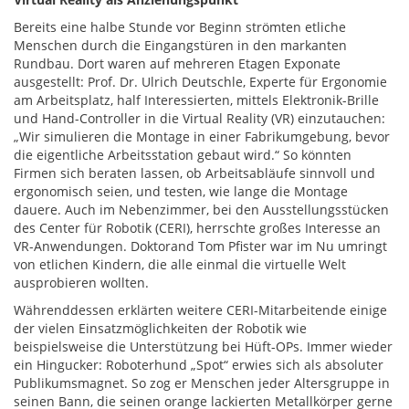
Bereits eine halbe Stunde vor Beginn strömten etliche
Menschen durch die Eingangstüren in den markanten
Rundbau. Dort waren auf mehreren Etagen Exponate
ausgestellt: Prof. Dr. Ulrich Deutschle, Experte für Ergonomie
am Arbeitsplatz, half Interessierten, mittels Elektronik-Brille
und Hand-Controller in die Virtual Reality (VR) einzutauchen:
„Wir simulieren die Montage in einer Fabrikumgebung, bevor
die eigentliche Arbeitsstation gebaut wird.“ So könnten
Firmen sich beraten lassen, ob Arbeitsabläufe sinnvoll und
ergonomisch seien, und testen, wie lange die Montage
dauere. Auch im Nebenzimmer, bei den Ausstellungsstücken
des Center für Robotik (CERI), herrschte großes Interesse an
VR-Anwendungen. Doktorand Tom Pfister war im Nu umringt
von etlichen Kindern, die alle einmal die virtuelle Welt
ausprobieren wollten.
Währenddessen erklärten weitere CERI-Mitarbeitende einige
der vielen Einsatzmöglichkeiten der Robotik wie
beispielsweise die Unterstützung bei Hüft-OPs. Immer wieder
ein Hingucker: Roboterhund „Spot“ erwies sich als absoluter
Publikumsmagnet. So zog er Menschen jeder Altersgruppe in
seinen Bann, die seinen orange lackierten Metallkörper gerne