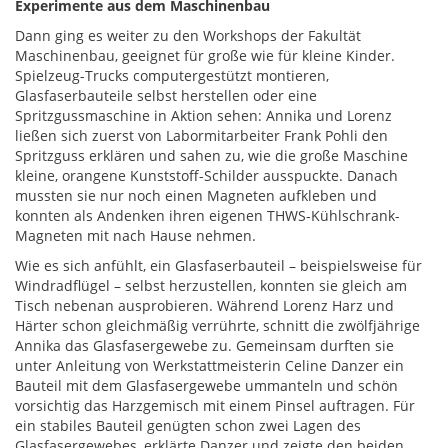
Experimente aus dem Maschinenbau
Dann ging es weiter zu den Workshops der Fakultät
Maschinenbau, geeignet für große wie für kleine Kinder.
Spielzeug-Trucks computergestützt montieren,
Glasfaserbauteile selbst herstellen oder eine
Spritzgussmaschine in Aktion sehen: Annika und Lorenz
ließen sich zuerst von Labormitarbeiter Frank Pohli den
Spritzguss erklären und sahen zu, wie die große Maschine
kleine, orangene Kunststoff-Schilder ausspuckte. Danach
mussten sie nur noch einen Magneten aufkleben und
konnten als Andenken ihren eigenen THWS-Kühlschrank-
Magneten mit nach Hause nehmen.
Wie es sich anfühlt, ein Glasfaserbauteil – beispielsweise für
Windradflügel – selbst herzustellen, konnten sie gleich am
Tisch nebenan ausprobieren. Während Lorenz Harz und
Härter schon gleichmäßig verrührte, schnitt die zwölfjährige
Annika das Glasfasergewebe zu. Gemeinsam durften sie
unter Anleitung von Werkstattmeisterin Celine Danzer ein
Bauteil mit dem Glasfasergewebe ummanteln und schön
vorsichtig das Harzgemisch mit einem Pinsel auftragen. Für
ein stabiles Bauteil genügten schon zwei Lagen des
Glasfasergewebes, erklärte Danzer und zeigte den beiden,