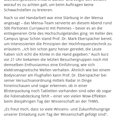
worauf es zu achten galt, um beim Auftragen keine
Schwachstellen zu kreieren.
Nach so viel Handarbeit war eine Stärkung in der Mensa
angesagt – das Mensa-Team servierte an diesem Abend rund
500 Portionen Currywurst mit Pommes – bevor es an die
entlegeneren Orte des Hochschulgeländes ging. Im Keller des
Campus Ignaz Schön stand Prof. Dr. Mark Eberspächer bereit,
um Interessierten die Prinzipien der Hochfrequenztechnik zu
erläutern. „Ich bin schon ganz heiser geredet, die Leute
haben sich echt die Klinke in die Hand gegeben.“ Auch kurz
vor 21 Uhr bekamen die letzten Besuchergruppen noch mit
demselben Enthusiasmus eine Einführung, wie sich
elektromagnetische Wellen verhalten. Ähnlich wie bei einem
Bodyscanner am Flughafen kann Prof. Dr. Eberspächer bei
seiner Versuchsanordnung mittels Radar in Dinge
hineinschauen und sogar erkennen, ob in einer
Blisterpackung noch Tabletten vorhanden sind oder ob sogar
die Folienabdeckung fehlt – einer von vielen Wow-Effekten
beim diesjährigen Tag der Wissenschaft an der THWS.
„Es freut mich, dass so viele Wissens- und Zukunftshungrige
unserer Einladung zum Tag der Wissenschaft gefolgt sind“,