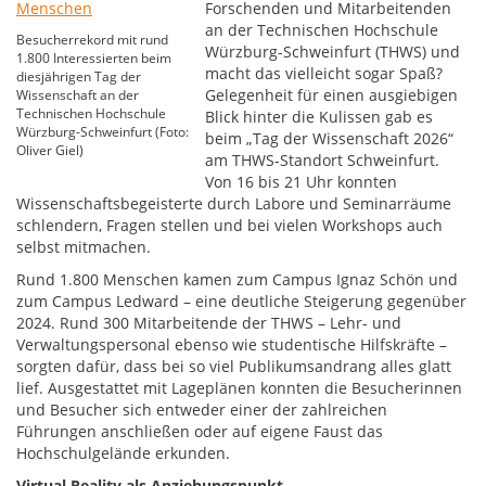
Forschenden und Mitarbeitenden
an der Technischen Hochschule
Besucherrekord mit rund
Würzburg-Schweinfurt (THWS) und
1.800 Interessierten beim
macht das vielleicht sogar Spaß?
diesjährigen Tag der
Gelegenheit für einen ausgiebigen
Wissenschaft an der
Technischen Hochschule
Blick hinter die Kulissen gab es
Würzburg-Schweinfurt (Foto:
beim „Tag der Wissenschaft 2026“
Oliver Giel)
am THWS-Standort Schweinfurt.
Von 16 bis 21 Uhr konnten
Wissenschaftsbegeisterte durch Labore und Seminarräume
schlendern, Fragen stellen und bei vielen Workshops auch
selbst mitmachen.
Rund 1.800 Menschen kamen zum Campus Ignaz Schön und
zum Campus Ledward – eine deutliche Steigerung gegenüber
2024. Rund 300 Mitarbeitende der THWS – Lehr- und
Verwaltungspersonal ebenso wie studentische Hilfskräfte –
sorgten dafür, dass bei so viel Publikumsandrang alles glatt
lief. Ausgestattet mit Lageplänen konnten die Besucherinnen
und Besucher sich entweder einer der zahlreichen
Führungen anschließen oder auf eigene Faust das
Hochschulgelände erkunden.
Virtual Reality als Anziehungspunkt