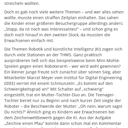
streicheln wollten.
Doch es gab noch viele weitere Themen – und wer alles sehen
wollte, musste einen straffen Zeitplan einhalten. Das sahen
die Kinder einer größeren Besuchergruppe allerdings anders:
„Stopp, da ist noch was Interessantes!“ – und schon ging es
doch noch hinauf in den zweiten Stock, da mussten die
Erwachsenen einfach mit.
Die Themen Robotik und künstliche Intelligenz (KI) zogen sich
durch viele Stationen an der THWS. Ganz praktisch
ausprobieren ließ sich das beispielsweise beim Mini-Mühle-
Spielen gegen einen Roboterarm – wer wird wohl gewinnen?
Ein kleiner Junge freute sich zunächst über seinen Sieg, aber
Mitarbeiter Marcel Meyer vom Institut für Digital Engineering
(IDEE) verriet mit einem Schmunzeln: „Es kommt auf den
Schwierigkeitsgrad an!“ Mit Schalter auf „schwierig“
eingestellt, trat ein Mutter-Tochter-Duo an. Die Teenager-
Tochter beriet nur zu Beginn und nach kurzer Zeit siegte der
Roboter – die Beschwerde der Mutter: „Oh nein, warum sagst
Du nichts?“ Ähnlich ging es Kindern wie Erwachsenen bei
dem Zeichenwettbewerb gegen die KI. Aus der Aufgabe
„Zeichne einen Pfau“ konnte dann schon mal ein Kommentar