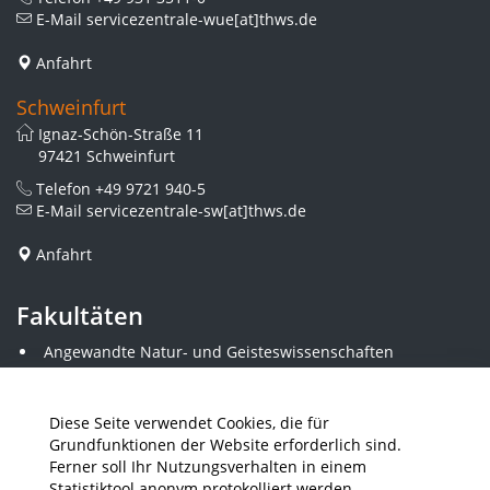
E-Mail
servicezentrale-wue[at]thws.de
Anfahrt
Schweinfurt
Ignaz-Schön-Straße 11
97421 Schweinfurt
Telefon
+49 9721 940-5
E-Mail
servicezentrale-sw[at]thws.de
Anfahrt
Fakultäten
Angewandte Natur- und Geisteswissenschaften
Angewandte Sozialwissenschaften
Architektur und Bauingenieurwesen
Elektrotechnik
Diese Seite verwendet Cookies, die für
Gestaltung
Grundfunktionen der Website erforderlich sind.
Informatik und Wirtschaftsinformatik
Ferner soll Ihr Nutzungsverhalten in einem
Kunststofftechnik und Vermessung
Statistiktool anonym protokolliert werden.