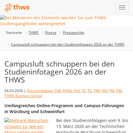
Startseite
THWS
Presse
Pressearchiv
Campusluft schnuppern bei den Studieninfotagen 2026 an der THWS
Campusluft schnuppern bei den
Studieninfotagen 2026 an der
THWS
04.03.2026 |
Pressemeldung
,
FAB
,
FANG
,
FAS
,
FE
,
FG
,
FIW
,
FKV
,
FM
,
FWI
,
THWS Business School
Umfangreiches Online-Programm und Campus-Führungen
in Würzburg und Schweinfurt
Bei den Studieninfotagen vom 9. bis
13. März 2026 an der Technischen
Hochschule Würzburg-Schweinfurt