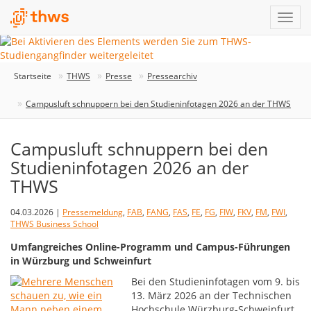
Startseite
THWS
Presse
Pressearchiv
Campusluft schnuppern bei den Studieninfotagen 2026 an der THWS
Campusluft schnuppern bei den
Studieninfotagen 2026 an der
THWS
04.03.2026 |
Pressemeldung
,
FAB
,
FANG
,
FAS
,
FE
,
FG
,
FIW
,
FKV
,
FM
,
FWI
,
THWS Business School
Umfangreiches Online-Programm und Campus-Führungen
in Würzburg und Schweinfurt
Bei den Studieninfotagen vom 9. bis
13. März 2026 an der Technischen
Hochschule Würzburg-Schweinfurt