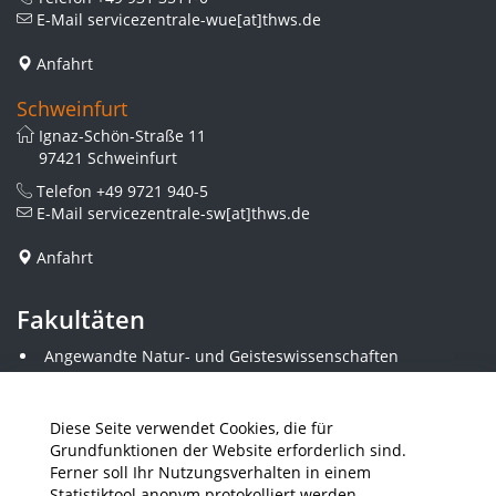
E-Mail
servicezentrale-wue[at]thws.de
Anfahrt
Schweinfurt
Ignaz-Schön-Straße 11
97421 Schweinfurt
Telefon
+49 9721 940-5
E-Mail
servicezentrale-sw[at]thws.de
Anfahrt
Fakultäten
Angewandte Natur- und Geisteswissenschaften
Angewandte Sozialwissenschaften
Architektur und Bauingenieurwesen
Elektrotechnik
Diese Seite verwendet Cookies, die für
Gestaltung
Grundfunktionen der Website erforderlich sind.
Informatik und Wirtschaftsinformatik
Ferner soll Ihr Nutzungsverhalten in einem
Kunststofftechnik und Vermessung
Statistiktool anonym protokolliert werden.