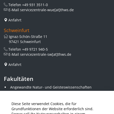
Telefon
+49 931 3511-0
E-Mail
servicezentrale-wue[at]thws.de
Anfahrt
Schweinfurt
Ignaz-Schön-Straße 11
97421 Schweinfurt
Telefon
+49 9721 940-5
E-Mail
servicezentrale-sw[at]thws.de
Anfahrt
Fakultäten
Angewandte Natur- und Geisteswissenschaften
Angewandte Sozialwissenschaften
Architektur und Bauingenieurwesen
Elektrotechnik
Diese Seite verwendet Cookies, die für
Gestaltung
Grundfunktionen der Website erforderlich sind.
Informatik und Wirtschaftsinformatik
Ferner soll Ihr Nutzungsverhalten in einem