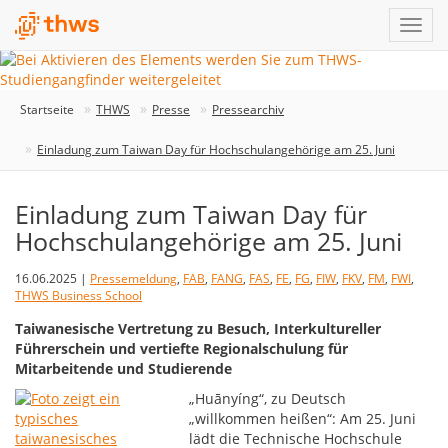
Startseite
THWS
Presse
Pressearchiv
Einladung zum Taiwan Day für Hochschulangehörige am 25. Juni
Einladung zum Taiwan Day für
Hochschulangehörige am 25. Juni
16.06.2025 |
Pressemeldung
,
FAB
,
FANG
,
FAS
,
FE
,
FG
,
FIW
,
FKV
,
FM
,
FWI
,
THWS Business School
Taiwanesische Vertretung zu Besuch, Interkultureller
Führerschein und vertiefte Regionalschulung für
Mitarbeitende und Studierende
„Huānyíng“, zu Deutsch
„willkommen heißen“: Am 25. Juni
lädt die Technische Hochschule