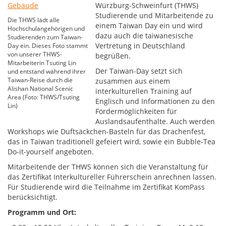
Würzburg-Schweinfurt (THWS)
Studierende und Mitarbeitende zu
Die THWS lädt alle
einem Taiwan Day ein und wird
Hochschulangehörigen und
dazu auch die taiwanesische
Studierenden zum Taiwan-
Vertretung in Deutschland
Day ein. Dieses Foto stammt
von unserer THWS-
begrüßen.
Mitarbeiterin Tsuting Lin
Der Taiwan-Day setzt sich
und entstand während ihrer
Taiwan-Reise durch die
zusammen aus einem
Alishan National Scenic
interkulturellen Training auf
Area (Foto: THWS/Tsuting
Englisch und Informationen zu den
Lin)
Fördermöglichkeiten für
Auslandsaufenthalte. Auch werden
Workshops wie Duftsäckchen-Basteln für das Drachenfest,
das in Taiwan traditionell gefeiert wird, sowie ein Bubble-Tea
Do-it-yourself angeboten.
Mitarbeitende der THWS können sich die Veranstaltung für
das Zertifikat Interkultureller Führerschein anrechnen lassen.
Für Studierende wird die Teilnahme im Zertifikat KomPass
berücksichtigt.
Programm und Ort: