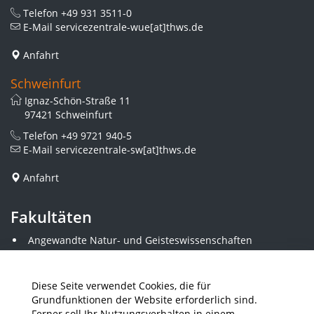
Telefon
+49 931 3511-0
E-Mail
servicezentrale-wue[at]thws.de
Anfahrt
Schweinfurt
Ignaz-Schön-Straße 11
97421 Schweinfurt
Telefon
+49 9721 940-5
E-Mail
servicezentrale-sw[at]thws.de
Anfahrt
Fakultäten
Angewandte Natur- und Geisteswissenschaften
Angewandte Sozialwissenschaften
Architektur und Bauingenieurwesen
Elektrotechnik
Diese Seite verwendet Cookies, die für
Gestaltung
Grundfunktionen der Website erforderlich sind.
Informatik und Wirtschaftsinformatik
Ferner soll Ihr Nutzungsverhalten in einem