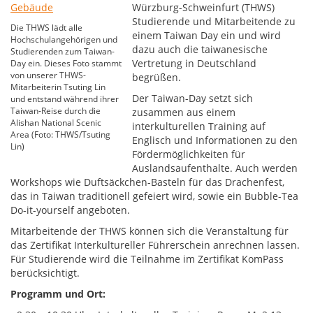
Würzburg-Schweinfurt (THWS)
Studierende und Mitarbeitende zu
Die THWS lädt alle
einem Taiwan Day ein und wird
Hochschulangehörigen und
dazu auch die taiwanesische
Studierenden zum Taiwan-
Vertretung in Deutschland
Day ein. Dieses Foto stammt
von unserer THWS-
begrüßen.
Mitarbeiterin Tsuting Lin
Der Taiwan-Day setzt sich
und entstand während ihrer
Taiwan-Reise durch die
zusammen aus einem
Alishan National Scenic
interkulturellen Training auf
Area (Foto: THWS/Tsuting
Englisch und Informationen zu den
Lin)
Fördermöglichkeiten für
Auslandsaufenthalte. Auch werden
Workshops wie Duftsäckchen-Basteln für das Drachenfest,
das in Taiwan traditionell gefeiert wird, sowie ein Bubble-Tea
Do-it-yourself angeboten.
Mitarbeitende der THWS können sich die Veranstaltung für
das Zertifikat Interkultureller Führerschein anrechnen lassen.
Für Studierende wird die Teilnahme im Zertifikat KomPass
berücksichtigt.
Programm und Ort: