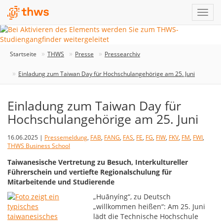
Startseite
THWS
Presse
Pressearchiv
Einladung zum Taiwan Day für Hochschulangehörige am 25. Juni
Einladung zum Taiwan Day für
Hochschulangehörige am 25. Juni
16.06.2025 |
Pressemeldung
,
FAB
,
FANG
,
FAS
,
FE
,
FG
,
FIW
,
FKV
,
FM
,
FWI
,
THWS Business School
Taiwanesische Vertretung zu Besuch, Interkultureller
Führerschein und vertiefte Regionalschulung für
Mitarbeitende und Studierende
„Huānyíng“, zu Deutsch
„willkommen heißen“: Am 25. Juni
lädt die Technische Hochschule