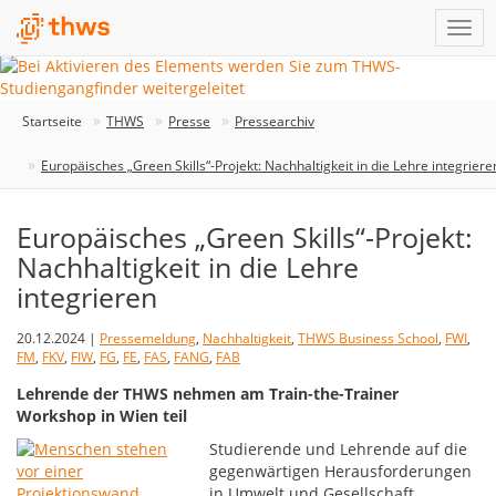
Startseite
THWS
Presse
Pressearchiv
Europäisches „Green Skills“-Projekt: Nachhaltigkeit in die Lehre integriere
Europäisches „Green Skills“-Projekt:
Nachhaltigkeit in die Lehre
integrieren
20.12.2024 |
Pressemeldung
,
Nachhaltigkeit
,
THWS Business School
,
FWI
,
FM
,
FKV
,
FIW
,
FG
,
FE
,
FAS
,
FANG
,
FAB
Lehrende der THWS nehmen am Train-the-Trainer
Workshop in Wien teil
Studierende und Lehrende auf die
gegenwärtigen Herausforderungen
in Umwelt und Gesellschaft