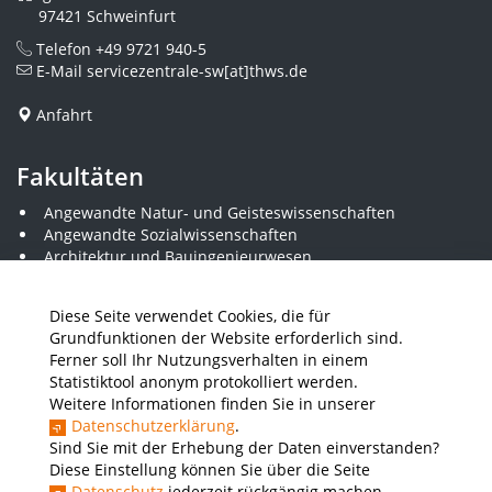
97421 Schweinfurt
Telefon
+49 9721 940-5
E-Mail
servicezentrale-sw[at]thws.de
Anfahrt
Fakultäten
Angewandte Natur- und Geisteswissenschaften
Angewandte Sozialwissenschaften
Architektur und Bauingenieurwesen
Elektrotechnik
Gestaltung
Diese Seite verwendet Cookies, die für
Informatik und Wirtschaftsinformatik
Grundfunktionen der Website erforderlich sind.
Kunststofftechnik und Vermessung
Ferner soll Ihr Nutzungsverhalten in einem
Maschinenbau
Statistiktool anonym protokolliert werden.
THWS Business School
Weitere Informationen finden Sie in unserer
Wirtschaftsingenieurwesen
Datenschutzerklärung
.
Sind Sie mit der Erhebung der Daten einverstanden?
Diese Einstellung können Sie über die Seite
Presse
Stellenausschreibungen
Intranet
THWS Store
Datenschutz
jederzeit rückgängig machen.