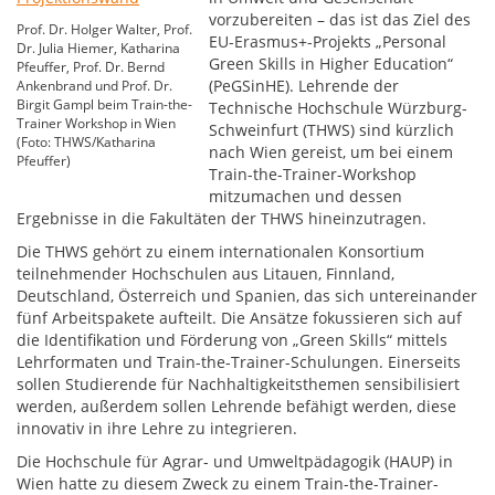
vorzubereiten – das ist das Ziel des
Prof. Dr. Holger Walter, Prof.
EU-Erasmus+-Projekts „Personal
Dr. Julia Hiemer, Katharina
Green Skills in Higher Education“
Pfeuffer, Prof. Dr. Bernd
(PeGSinHE). Lehrende der
Ankenbrand und Prof. Dr.
Birgit Gampl beim Train-the-
Technische Hochschule Würzburg-
Trainer Workshop in Wien
Schweinfurt (THWS) sind kürzlich
(Foto: THWS/Katharina
nach Wien gereist, um bei einem
Pfeuffer)
Train-the-Trainer-Workshop
mitzumachen und dessen
Ergebnisse in die Fakultäten der THWS hineinzutragen.
Die THWS gehört zu einem internationalen Konsortium
teilnehmender Hochschulen aus Litauen, Finnland,
Deutschland, Österreich und Spanien, das sich untereinander
fünf Arbeitspakete aufteilt. Die Ansätze fokussieren sich auf
die Identifikation und Förderung von „Green Skills“ mittels
Lehrformaten und Train-the-Trainer-Schulungen. Einerseits
sollen Studierende für Nachhaltigkeitsthemen sensibilisiert
werden, außerdem sollen Lehrende befähigt werden, diese
innovativ in ihre Lehre zu integrieren.
Die Hochschule für Agrar- und Umweltpädagogik (HAUP) in
Wien hatte zu diesem Zweck zu einem Train-the-Trainer-