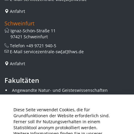
Anfahrt
Schweinfurt
Ignaz-Schön-Straße 11
97421 Schweinfurt
Telefon
+49 9721 940-5
E-Mail
servicezentrale-sw[at]thws.de
Anfahrt
Fakultäten
Angewandte Natur- und Geisteswissenschaften
Angewandte Sozialwissenschaften
Architektur und Bauingenieurwesen
Elektrotechnik
Diese Seite verwendet Cookies, die für
Gestaltung
Grundfunktionen der Website erforderlich sind.
Informatik und Wirtschaftsinformatik
Ferner soll Ihr Nutzungsverhalten in einem
Kunststofftechnik und Vermessung
Statistiktool anonym protokolliert werden.
Maschinenbau
Weitere Informationen finden Sie in unserer