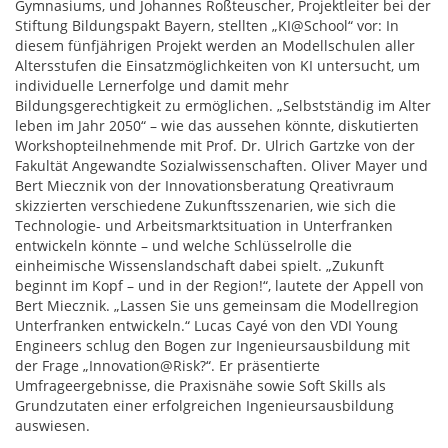
Gymnasiums, und Johannes Roßteuscher, Projektleiter bei der
Stiftung Bildungspakt Bayern, stellten „KI@School“ vor: In
diesem fünfjährigen Projekt werden an Modellschulen aller
Altersstufen die Einsatzmöglichkeiten von KI untersucht, um
individuelle Lernerfolge und damit mehr
Bildungsgerechtigkeit zu ermöglichen. „Selbstständig im Alter
leben im Jahr 2050“ – wie das aussehen könnte, diskutierten
Workshopteilnehmende mit Prof. Dr. Ulrich Gartzke von der
Fakultät Angewandte Sozialwissenschaften. Oliver Mayer und
Bert Miecznik von der Innovationsberatung Qreativraum
skizzierten verschiedene Zukunftsszenarien, wie sich die
Technologie- und Arbeitsmarktsituation in Unterfranken
entwickeln könnte – und welche Schlüsselrolle die
einheimische Wissenslandschaft dabei spielt. „Zukunft
beginnt im Kopf – und in der Region!“, lautete der Appell von
Bert Miecznik. „Lassen Sie uns gemeinsam die Modellregion
Unterfranken entwickeln.“ Lucas Cayé von den VDI Young
Engineers schlug den Bogen zur Ingenieursausbildung mit
der Frage „Innovation@Risk?“. Er präsentierte
Umfrageergebnisse, die Praxisnähe sowie Soft Skills als
Grundzutaten einer erfolgreichen Ingenieursausbildung
auswiesen.