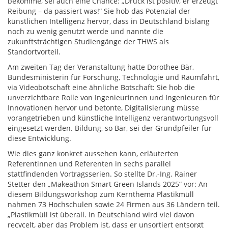
bekomme, sei auch eine Chance: „Druck ist positiv, er erzeugt
Reibung – da passiert was!“ Sie hob das Potenzial der
künstlichen Intelligenz hervor, dass in Deutschland bislang
noch zu wenig genutzt werde und nannte die
zukunftsträchtigen Studiengänge der THWS als
Standortvorteil.
Am zweiten Tag der Veranstaltung hatte Dorothee Bär,
Bundesministerin für Forschung, Technologie und Raumfahrt,
via Videobotschaft eine ähnliche Botschaft: Sie hob die
unverzichtbare Rolle von Ingenieurinnen und Ingenieuren für
Innovationen hervor und betonte, Digitalisierung müsse
vorangetrieben und künstliche Intelligenz verantwortungsvoll
eingesetzt werden. Bildung, so Bär, sei der Grundpfeiler für
diese Entwicklung.
Wie dies ganz konkret aussehen kann, erläuterten
Referentinnen und Referenten in sechs parallel
stattfindenden Vortragsserien. So stellte Dr.-Ing. Rainer
Stetter den „Makeathon Smart Green Islands 2025“ vor: An
diesem Bildungsworkshop zum Kernthema Plastikmüll
nahmen 73 Hochschulen sowie 24 Firmen aus 36 Ländern teil.
„Plastikmüll ist überall. In Deutschland wird viel davon
recycelt, aber das Problem ist, dass er unsortiert entsorgt