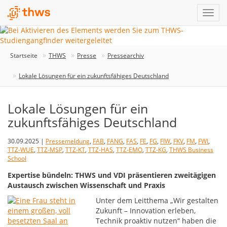
Startseite
THWS
Presse
Pressearchiv
Lokale Lösungen für ein zukunftsfähiges Deutschland
Lokale Lösungen für ein
zukunftsfähiges Deutschland
30.09.2025 |
Pressemeldung
,
FAB
,
FANG
,
FAS
,
FE
,
FG
,
FIW
,
FKV
,
FM
,
FWI
,
TTZ-WUE
,
TTZ-MSP
,
TTZ-KT
,
TTZ-HAS
,
TTZ-EMO
,
TTZ-KG
,
THWS Business
School
Expertise bündeln: THWS und VDI präsentieren zweitägigen
Austausch zwischen Wissenschaft und Praxis
Unter dem Leitthema „Wir gestalten
Zukunft – Innovation erleben,
Technik proaktiv nutzen“ haben die