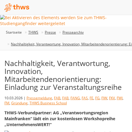
Startseite
THWS
Presse
Pressearchiv
Nachhaltigkeit, Verantwortung, Innovation, Mitarbeitendenorientierung: E
Nachhaltigkeit, Verantwortung,
Innovation,
Mitarbeitendenorientierung:
Einladung zur Veranstaltungsreihe
10.03.2026 |
Pressemeldung
,
FAB
,
FAB
,
FANG
,
FAS
,
FE
,
FG
,
FIW
,
FKV
,
FWI
,
FM
,
Gründung
,
THWS Business School
THWS-Verbundpartner: AG „Verantwortungsregion
Mainfranken“ lädt ein zur kostenlosen Workshopreihe
„UnternehmensWERT!“