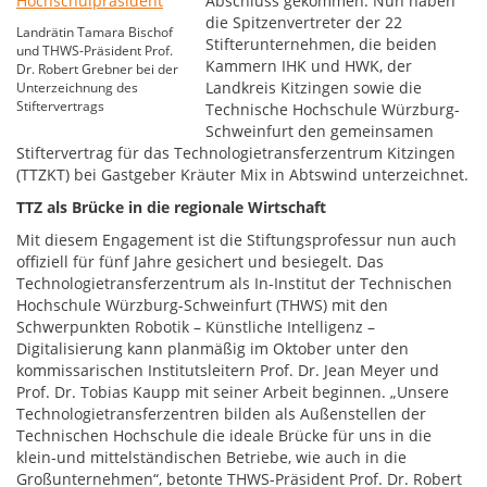
Abschluss gekommen: Nun haben
die Spitzenvertreter der 22
Landrätin Tamara Bischof
Stifterunternehmen, die beiden
und THWS-Präsident Prof.
Kammern IHK und HWK, der
Dr. Robert Grebner bei der
Landkreis Kitzingen sowie die
Unterzeichnung des
Stiftervertrags
Technische Hochschule Würzburg-
Schweinfurt den gemeinsamen
Stiftervertrag für das Technologietransferzentrum Kitzingen
(TTZKT) bei Gastgeber Kräuter Mix in Abtswind unterzeichnet.
TTZ als Brücke in die regionale Wirtschaft
Mit diesem Engagement ist die Stiftungsprofessur nun auch
offiziell für fünf Jahre gesichert und besiegelt. Das
Technologietransferzentrum als In-Institut der Technischen
Hochschule Würzburg-Schweinfurt (THWS) mit den
Schwerpunkten Robotik – Künstliche Intelligenz –
Digitalisierung kann planmäßig im Oktober unter den
kommissarischen Institutsleitern Prof. Dr. Jean Meyer und
Prof. Dr. Tobias Kaupp mit seiner Arbeit beginnen. „Unsere
Technologietransferzentren bilden als Außenstellen der
Technischen Hochschule die ideale Brücke für uns in die
klein-und mittelständischen Betriebe, wie auch in die
Großunternehmen“, betonte THWS-Präsident Prof. Dr. Robert