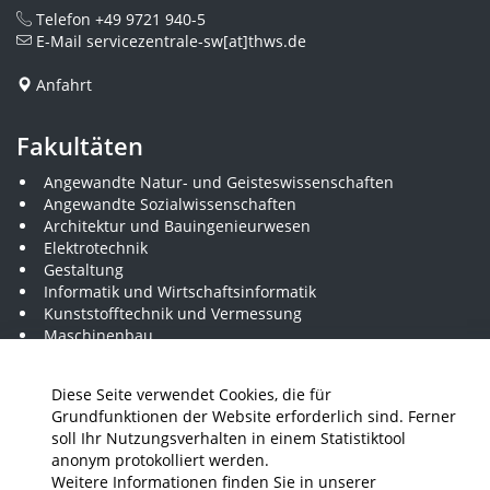
Telefon
+49 9721 940-5
E-Mail
servicezentrale-sw[at]thws.de
Anfahrt
Fakultäten
Angewandte Natur- und Geisteswissenschaften
Angewandte Sozialwissenschaften
Architektur und Bauingenieurwesen
Elektrotechnik
Gestaltung
Informatik und Wirtschaftsinformatik
Kunststofftechnik und Vermessung
Maschinenbau
THWS Business School
Wirtschaftsingenieurwesen
Diese Seite verwendet Cookies, die für
Grundfunktionen der Website erforderlich sind. Ferner
soll Ihr Nutzungsverhalten in einem Statistiktool
Presse
Stellenausschreibungen
Intranet
THWS Store
anonym protokolliert werden.
Weitere Informationen finden Sie in unserer
Instagram
YouTube
LinkedIn