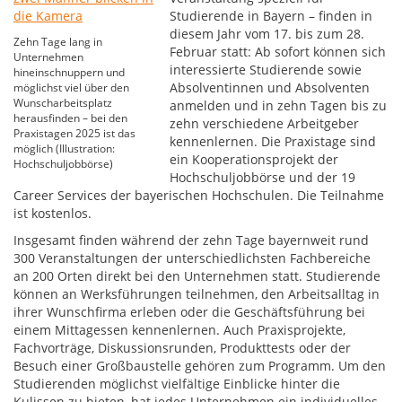
Studierende in Bayern – finden in
diesem Jahr vom 17. bis zum 28.
Zehn Tage lang in
Februar statt: Ab sofort können sich
Unternehmen
interessierte Studierende sowie
hineinschnuppern und
Absolventinnen und Absolventen
möglichst viel über den
Wunscharbeitsplatz
anmelden und in zehn Tagen bis zu
herausfinden – bei den
zehn verschiedene Arbeitgeber
Praxistagen 2025 ist das
kennenlernen. Die Praxistage sind
möglich (Illustration:
ein Kooperationsprojekt der
Hochschuljobbörse)
Hochschuljobbörse und der 19
Career Services der bayerischen Hochschulen. Die Teilnahme
ist kostenlos.
Insgesamt finden während der zehn Tage bayernweit rund
300 Veranstaltungen der unterschiedlichsten Fachbereiche
an 200 Orten direkt bei den Unternehmen statt. Studierende
können an Werksführungen teilnehmen, den Arbeitsalltag in
ihrer Wunschfirma erleben oder die Geschäftsführung bei
einem Mittagessen kennenlernen. Auch Praxisprojekte,
Fachvorträge, Diskussionsrunden, Produkttests oder der
Besuch einer Großbaustelle gehören zum Programm. Um den
Studierenden möglichst vielfältige Einblicke hinter die
Kulissen zu bieten, hat jedes Unternehmen ein individuelles