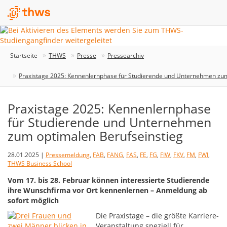
Startseite
THWS
Presse
Pressearchiv
Praxistage 2025: Kennenlernphase für Studierende und Unternehmen zum
Praxistage 2025: Kennenlernphase
für Studierende und Unternehmen
zum optimalen Berufseinstieg
28.01.2025 |
Pressemeldung
,
FAB
,
FANG
,
FAS
,
FE
,
FG
,
FIW
,
FKV
,
FM
,
FWI
,
THWS Business School
Vom 17. bis 28. Februar können interessierte Studierende
ihre Wunschfirma vor Ort kennenlernen – Anmeldung ab
sofort möglich
Die Praxistage – die größte Karriere-
Veranstaltung speziell für