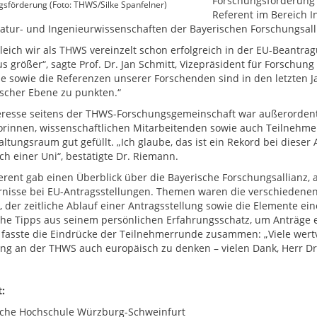
Forschungsförderung 
sförderung (Foto: THWS/Silke Spanfelner)
Referent im Bereich 
atur- und Ingenieurwissenschaften der Bayerischen Forschungsall
eich wir als THWS vereinzelt schon erfolgreich in der EU-Beantrag
s größer“, sagte Prof. Dr. Jan Schmitt, Vizepräsident für Forsch
se sowie die Referenzen unserer Forschenden sind in den letzten 
scher Ebene zu punkten.“
eresse seitens der THWS-Forschungsgemeinschaft war außerordentli
orinnen, wissenschaftlichen Mitarbeitenden sowie auch Teilneh
altungsraum gut gefüllt. „Ich glaube, das ist ein Rekord bei dieser
ch einer Uni“, bestätigte Dr. Riemann.
erent gab einen Überblick über die Bayerische Forschungsallianz, a
rnisse bei EU-Antragsstellungen. Themen waren die verschiedene
, der zeitliche Ablauf einer Antragsstellung sowie die Elemente 
che Tipps aus seinem persönlichen Erfahrungsschatz, um Anträge erf
 fasste die Eindrücke der Teilnehmerrunde zusammen: „Viele wertvo
ng an der THWS auch europäisch zu denken – vielen Dank, Herr Dr
:
che Hochschule Würzburg-Schweinfurt