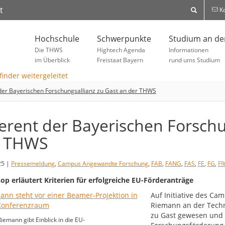
t
Ko
Hochschule
Schwerpunkte
Studium an d
Die THWS
Hightech Agenda
Informationen
im Überblick
Freistaat Bayern
rund ums Studium
der Bayerischen Forschungsallianz zu Gast an der THWS
erent der Bayerischen Forschu
r THWS
25 |
Pressemeldung
,
Campus Angewandte Forschung
,
FAB
,
FANG
,
FAS
,
FE
,
FG
,
FI
p erläutert Kriterien für erfolgreiche EU-Förderanträge
Auf Initiative des Ca
Riemann an der Tech
zu Gast gewesen und h
Riemann gibt Einblick in die EU-