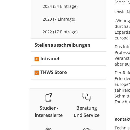
Forschung
2024 (34 Einträge)
sowie N
2023 (7 Einträge)
„Wenngl
durchau
2022 (17 Einträge)
Experti
europäi
Stellenausschreibungen
Das Int
Profess
Intranet
Veranst
aber au
THWS Store
Der Ref
Erforde
Europe“
zahlrei
Schmitt
Forschu
Studien-
Beratung
interessierte
und Service
Kontakt
Technis