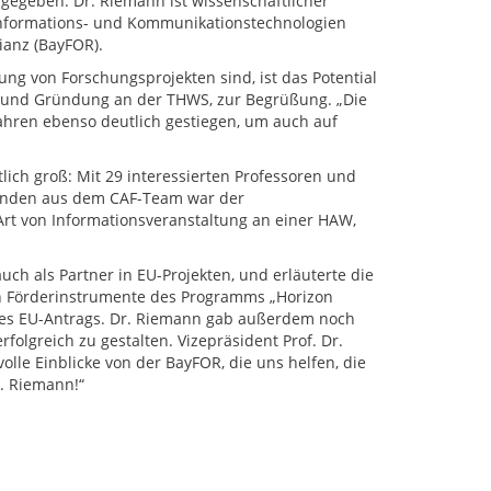
gegeben. Dr. Riemann ist wissenschaftlicher
Informations- und Kommunikationstechnologien
ianz (BayFOR).
ung von Forschungsprojekten sind, ist das Potential
ung und Gründung an der THWS, zur Begrüßung. „Die
Jahren ebenso deutlich gestiegen, um auch auf
ch groß: Mit 29 interessierten Professoren und
menden aus dem CAF-Team war der
 Art von Informationsveranstaltung an einer HAW,
uch als Partner in EU-Projekten, und erläuterte die
n Förderinstrumente des Programms „Horizon
eines EU-Antrags. Dr. Riemann gab außerdem noch
olgreich zu gestalten. Vizepräsident Prof. Dr.
lle Einblicke von der BayFOR, die uns helfen, die
. Riemann!“