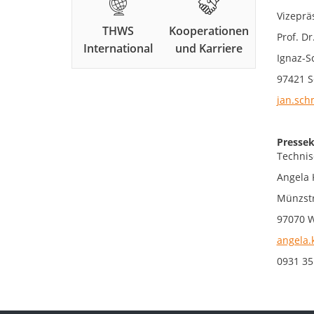
Vizeprä
THWS
Kooperationen
Prof. Dr
International
und Karriere
Ignaz-S
97421 S
jan.sch
Pressek
Technis
Angela 
Münzstr
97070 
angela.
0931 35