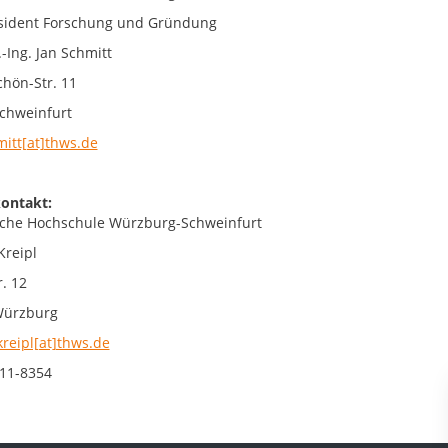
sident Forschung und Gründung
.-Ing. Jan Schmitt
chön-Str. 11
chweinfurt
mitt[at]thws.de
ontakt:
che Hochschule Würzburg-Schweinfurt
Kreipl
. 12
Würzburg
kreipl[at]thws.de
11-8354