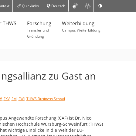
ntakt
Quicklinks
Deutsch
er THWS
Forschung
Weiterbildung
Transfer und
Campus Weiterbildung
Gründung
ngsallianz zu Gast an
W
,
FKV
,
FM
,
FWI
,
THWS Business School
mpus Angewandte Forschung (CAF) ist Dr. Nico
nischen Hochschule Würzburg-Schweinfurt (THWS)
at wichtige Einblicke in die Welt der EU-