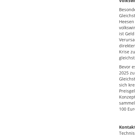
Volkswi
Besonde
Gleichs
Heesen 
volkswi
ist Gel
Verursa
direkte
Krise z
gleichs
Bevor e
2025 zu
Gleichs
sich kre
Preisge
Konzept
sammelt
100 Eur
Kontakt
Technis