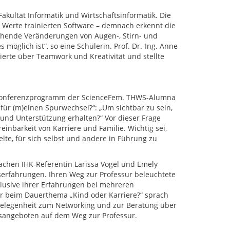
akultät Informatik und Wirtschaftsinformatik. Die
 Werte trainierten Software – demnach erkennt die
chende Veränderungen von Augen-, Stirn- und
möglich ist“, so eine Schülerin. Prof. Dr.-Ing. Anne
rierte über Teamwork und Kreativität und stellte
s Konferenzprogramm der ScienceFem. THWS-Alumna
t für (m)einen Spurwechsel?“: „Um sichtbar zu sein,
und Unterstützung erhalten?“ Vor dieser Frage
inbarkeit von Karriere und Familie. Wichtig sei,
elte, für sich selbst und andere in Führung zu
achen IHK-Referentin Larissa Vogel und Emely
rfahrungen. Ihren Weg zur Professur beleuchtete
klusive ihrer Erfahrungen bei mehreren
r beim Dauerthema „Kind oder Karriere?“ sprach
Gelegenheit zum Networking und zur Beratung über
angeboten auf dem Weg zur Professur.