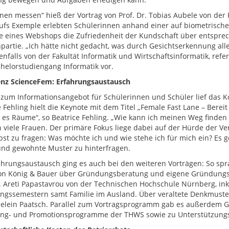
nen messen“ hieß der Vortrag von Prof. Dr. Tobias Aubele von der F
ufs Exemple erlebten Schülerinnen anhand einer auf biometrische
e eines Webshops die Zufriedenheit der Kundschaft über entspre
artie. „Ich hätte nicht gedacht, was durch Gesichtserkennung alles 
enfalls von der Fakultät Informatik und Wirtschaftsinformatik, refe
helorstudiengang Informatik vor.
nz ScienceFem: Erfahrungsaustausch
l zum Informationsangebot für Schülerinnen und Schüler lief da
e Fehling hielt die Keynote mit dem Titel „Female Fast Lane – Berei
 es Räume“, so Beatrice Fehling. „Wie kann ich meinen Weg finden 
 viele Frauen. Der primäre Fokus liege dabei auf der Hürde der Vere
lbst zu fragen: Was möchte ich und wie stehe ich für mich ein? Es g
nd gewohnte Muster zu hinterfragen.
hrungsaustausch ging es auch bei den weiteren Vorträgen: So spr
on König & Bauer über Gründungsberatung und eigene Gründungse
r. Areti Papastavrou von der Technischen Hochschule Nürnberg, in
ngssemestern samt Familie im Ausland. Über veraltete Denkmuste
elein Paatsch. Parallel zum Vortragsprogramm gab es außerdem 
ng- und Promotionsprogramme der THWS sowie zu Unterstützungs