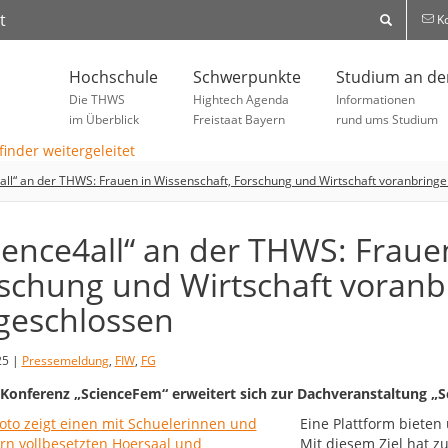
t
Ko
Hochschule
Schwerpunkte
Studium an d
Die THWS
Hightech Agenda
Informationen
im Überblick
Freistaat Bayern
rund ums Studium
all“ an der THWS: Frauen in Wissenschaft, Forschung und Wirtschaft voranbring
ience4all“ an der THWS: Fraue
schung und Wirtschaft voranb
geschlossen
25 |
Pressemeldung
,
FIW
,
FG
Konferenz „ScienceFem“ erweitert sich zur Dachveranstaltung „Scie
Eine Plattform bieten
Mit diesem Ziel hat z