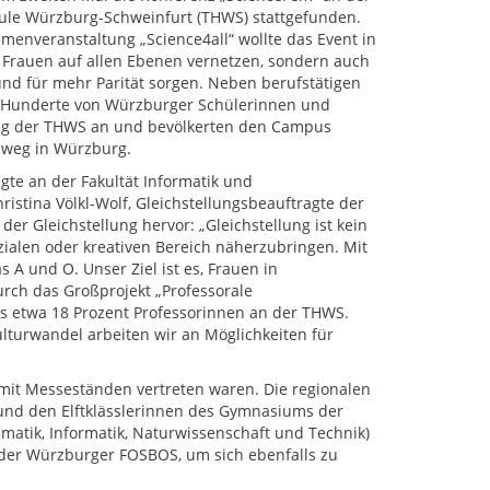
le Würzburg-Schweinfurt (THWS) stattgefunden.
hmenveranstaltung „Science4all“ wollte das Event in
 Frauen auf allen Ebenen vernetzen, sondern auch
d für mehr Parität sorgen. Neben berufstätigen
Hunderte von Würzburger Schülerinnen und
ng der THWS an und bevölkerten den Campus
nweg in Würzburg.
gte an der Fakultät Informatik und
ristina Völkl-Wolf, Gleichstellungsbeauftragte der
der Gleichstellung hervor: „Gleichstellung ist kein
zialen oder kreativen Bereich näherzubringen. Mit
 A und O. Unser Ziel ist es, Frauen in
rch das Großprojekt „Professorale
es etwa 18 Prozent Professorinnen an der THWS.
lturwandel arbeiten wir an Möglichkeiten für
mit Messeständen vertreten waren. Die regionalen
und den Elftklässlerinnen des Gymnasiums der
atik, Informatik, Naturwissenschaft und Technik)
 der Würzburger FOSBOS, um sich ebenfalls zu