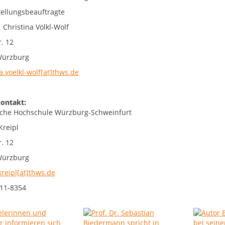
tellungsbeauftragte
. Christina Völkl-Wolf
. 12
Würzburg
a.voelkl-wolf[at]thws.de
ontakt:
che Hochschule Würzburg-Schweinfurt
Kreipl
. 12
Würzburg
kreipl[at]thws.de
11-8354