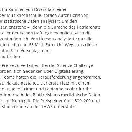
 Im Rahmen von Diversität³, einer
der Musikhochschule, sprach Autor Boris von
 statistische Daten analysiert, um den
isen entstehe – „denn die Sprache des Patriarchats
t aller deutschen Häftlinge männlich. Auch die
ozent männlich. Von Heesen analysierte nur die
kosten mit rund 63 Mrd. Euro. Um Wege aus dieser
tor. Sein Vorschlag: eine
und fördere.
 Preise zu verleihen: Bei der Science Challenge
rden, sich Gedanken über Digitalisierung,
iche Teams hatten die Herausforderung angenommen,
u Plakate gestaltet. Der erste Platz mit einem
mitt, Jolie Grimm und Fabienne Köhler für ihr
er innerhalb des Blutkreislaufs medizinische Daten
sche Norm gilt. Die Preisgelder über 300, 200 und
ch Studierende an der THWS unterstützt.