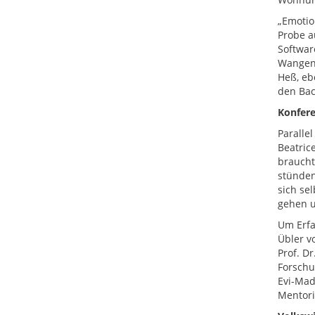
„Emotio
Probe a
Softwar
Wangenp
Heß, eb
den Bac
Konfere
Paralle
Beatric
braucht
stünden
sich se
gehen u
Um Erfa
Übler v
Prof. D
Forschu
Evi-Mad
Mentori