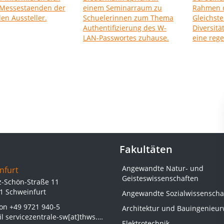
Fakultäten
Angewandte Natur- und
nfurt
Geisteswissenschaften
z-Schön-Straße 11
1 Schweinfurt
Angewandte Sozialwissenscha
fon
+49 9721 940-5
Architektur und Bauingenieu
il
servicezentrale-sw[at]thws.de
Elektrotechnik