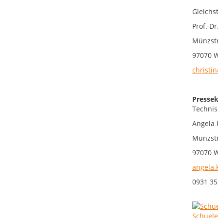
Gleichs
Prof. Dr
Münzstr
97070 
christin
Pressek
Technis
Angela 
Münzstr
97070 
angela.
0931 35