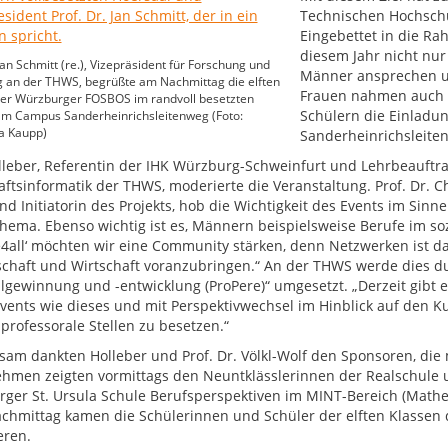
Technischen Hochschu
Eingebettet in die Ra
diesem Jahr nicht nur
 Jan Schmitt (re.), Vizepräsident für Forschung und
Männer ansprechen un
 an der THWS, begrüßte am Nachmittag die elften
Frauen nahmen auch 
der Würzburger FOSBOS im randvoll besetzten
Schülern die Einladu
am Campus Sanderheinrichsleitenweg (Foto:
 Kaupp)
Sanderheinrichsleite
olleber, Referentin der IHK Würzburg-Schweinfurt und Lehrbeauftra
aftsinformatik der THWS, moderierte die Veranstaltung. Prof. Dr. Ch
 Initiatorin des Projekts, hob die Wichtigkeit des Events im Sinne 
hema. Ebenso wichtig ist es, Männern beispielsweise Berufe im so
e4all‘ möchten wir eine Community stärken, denn Netzwerken ist das
chaft und Wirtschaft voranzubringen.“ An der THWS werde dies du
lgewinnung und -entwicklung (ProPere)“ umgesetzt. „Derzeit gibt 
vents wie dieses und mit Perspektivwechsel im Hinblick auf den Ku
 professorale Stellen zu besetzen.“
am dankten Holleber und Prof. Dr. Völkl-Wolf den Sponsoren, die 
hmen zeigten vormittags den Neuntklässlerinnen der Realschule 
ger St. Ursula Schule Berufsperspektiven im MINT-Bereich (Mathem
chmittag kamen die Schülerinnen und Schüler der elften Klassen
eren.