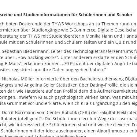
sreihe und Studieninformationen für Schülerinnen und Schüler
ich boten Dozierende der THWS Workshops an zu Themen rund um R
ormierten über Studiengänge wie E-Commerce, Digitale Gesellscha
beratung der THWS mit Studienberaterin Monika Hahn und Hannah 
ule mit den Schülerinnen und Schülern teilten und ein Quiz run
r. Sebastian Biedermann, Leiter des Technologietransferzentrums f
rte über „How hacking works“. Unter anderem erklärte er den Schü
ng-E-Mails“, erkennen können. „70 Prozent der digitalen Angriffe b
sites registriert und ihre Daten angegeben haben.“
r. Nicholas Müller informierte über den Bachelorstudiengang Digita
ngres und Angelina Seiler Statistiken über Dating-Profile, die sie mit
ten dar, wie Haustiere auf den Profilbildern die Aufmerksamkeit st
ringen, inwiefern KI auch psychologisch wirken kann. Was mit Chat 
Lisa Grummet vor und erklärte, wie sich KI als Ergänzung zu den 
r. Dorrit Borrmann vom Center Robotik (CERI) der Fakultät Elektrote
Roboter intelligent?“. Die Schülerinnen lernten Wege der laserbasie
cht, wie interessiert die Schülerinnen sind und welche cleveren Fra
e Schülerinnen mit der Idee auseinander, einen Algorithmus zu ent
g bewegen und Aufgaben erledigen kann.