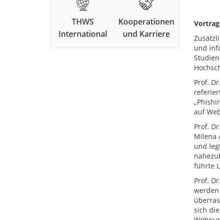
THWS
Kooperationen
Vortrag
International
und Karriere
Zusätzl
und inf
Studien
Hochsch
Prof. D
referie
„Phishi
auf Web
Prof. D
Milena A
und leg
nahezub
führte 
Prof. D
werden 
überras
sich di
Wohnun