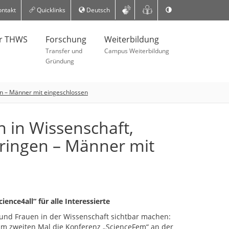
ntakt
Quicklinks
Deutsch
er THWS
Forschung
Weiterbildung
Transfer und
Campus Weiterbildung
Gründung
en – Männer mit eingeschlossen
n in Wissenschaft,
ringen – Männer mit
nce4all“ für alle Interessierte
 und Frauen in der Wissenschaft sichtbar machen:
um zweiten Mal die Konferenz „ScienceFem“ an der