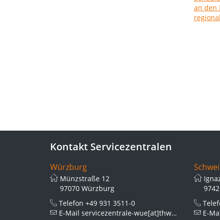
Kontakt Servicezentralen
Würzburg
Schwei
Münzstraße 12
Igna
97070 Würzburg
9742
Telefon
+49 931 3511-0
Tele
E-Mail
servicezentrale-wue[at]thws.de
E-Ma