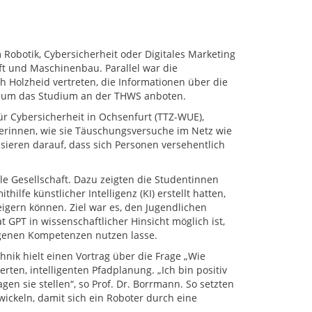
obotik, Cybersicherheit oder Digitales Marketing
ft und Maschinenbau. Parallel war die
Holzheid vertreten, die Informationen über die
d um das Studium an der THWS anboten.
ür Cybersicherheit in Ochsenfurt (TTZ-WUE),
lerinnen, wie sie Täuschungsversuche im Netz wie
asieren darauf, dass sich Personen versehentlich
le Gesellschaft. Dazu zeigten die Studentinnen
hilfe künstlicher Intelligenz (KI) erstellt hatten,
eigern können. Ziel war es, den Jugendlichen
GPT in wissenschaftlicher Hinsicht möglich ist,
eigenen Kompetenzen nutzen lasse.
chnik hielt einen Vortrag über die Frage „Wie
rten, intelligenten Pfadplanung. „Ich bin positiv
gen sie stellen“, so Prof. Dr. Borrmann. So setzten
wickeln, damit sich ein Roboter durch eine