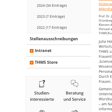
2024 (34 Einträge)
2023 (7 Einträge)
Prof. Dr.
Gründung
Klassen 
2022 (17 Einträge)
Hörsaal 
THWS/Eva
Stellenausschreibungen
Julia H
Wirtsch
Intranet
THWS und
Frauent
,Scienc
THWS Store
Wissens
Persona
Durch E
Frauen,
Gemeins
Studien-
Beratung
Unterne
interessierte
und Service
Würzbur
– am Na
informi