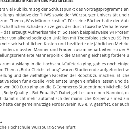
rtschaftliche Kosten des Patriarchats
rs viel Publikum zog der Schlusspunkt des Vortragsprogramms an:
tellungsinitiative der THWS sowie der Würzburger Universität und 
zum Thema „Was Männer kosten“. Für seine Bücher hatte der Autor
rtschaftlichen Schaden zu zeigen, der durch toxische Verhaltenswe
d – das erzeugt Aufmerksamkeit“. So seien beispielsweise 94 Prozen
cher von alkoholbedingten Unfällen mit Todesfolge seien zu 95 Pr
n volkswirtschaftlichen Kosten und bezifferte die jährlichen Mehr
u finden, müssten Männer und Frauen zusammenarbeiten, so der Au
tellungsorientierte Männerpolitik, die Männer gleichzeitig fordere 
s zum Ausklang in die Hochschul-Cafeteria ging, gab es noch einige
m Thema „Bot x Gleichstellung“ waren Studierende aufgefordert wo
tellung und die vielfältigen Facetten der Robotik zu machen. Etl
ative Ideen für aktuelle Problemstellungen einfallen lassen und daz
ld von 300 Euro ging an die E-Commerce-Studentinnen Michelle Sch
 „Body Quality – Bot Equality“: Dabei geht es um einen Nanobot, d
, damit nicht mehr automatisch der männliche Körper als medizini
o hatte der gemeinnützige Förderverein ICS e. V. gestiftet, der au
:
che Hochschule Würzburg-Schweinfurt