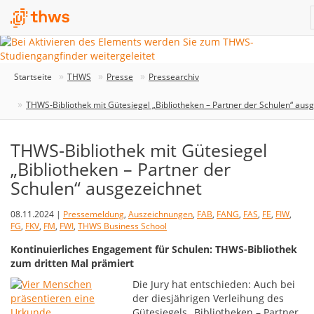
Startseite
THWS
Presse
Pressearchiv
THWS-Bibliothek mit Gütesiegel „Bibliotheken – Partner der Schulen“ aus
THWS-Bibliothek mit Gütesiegel
„Bibliotheken – Partner der
Schulen“ ausgezeichnet
08.11.2024 |
Pressemeldung
,
Auszeichnungen
,
FAB
,
FANG
,
FAS
,
FE
,
FIW
,
FG
,
FKV
,
FM
,
FWI
,
THWS Business School
Kontinuierliches Engagement für Schulen: THWS-Bibliothek
zum dritten Mal prämiert
Die Jury hat entschieden: Auch bei
der diesjährigen Verleihung des
Gütesiegels „Bibliotheken – Partner