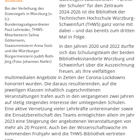
der Schulen“ für den Zeitraum
Bei der Verleihung des
2024-2026 ist die Bibliothek der
Gütesiegels in Würzburg (v.
Technischen Hochschule Würzburg-
li.):
Schweinfurt (THWS) ganz vorne mit
Bundestagsabgeordneter
Paul Lehrieder, THWS-
dabei – und das bereits zum dritten
Mitarbeiterin Selina
Mal in Folge.
Göttemann,
Staatsministerin Anna Stolz
In den Jahren 2020 und 2022 durfte
und die Würzburger
sich das Schulungsteam der beiden
Bürgermeisterin Judith Roth-
Bibliotheksstandorte Würzburg und
Jörg (Foto: Johannes Kiefer)
Schweinfurt über die Auszeichnung
freuen, als ihre vielfältigen
multimedialen Angebote in Zeiten der Corona-Lockdowns
honoriert wurden. Die daraus resultierenden, auf die
jeweiligen Klassen inhaltlich zugeschnittenen
Veranstaltungen trafen auch in den vergangenen zwei Jahren
auf stetig steigendes Interesse der umliegenden Schulen.
Eine aktive Vernetzung vieler Lehrkräfte untereinander sowie
die Einsatzbereitschaft des Teams ermöglichten allein im Jahr
2023 eine Steigerung der angebotenen Veranstaltungen von
mehr als 20 Prozent. Auch bei der Wissenschaftswoche im
kommenden Frühjahr wird die THWS-Bibliothek vertreten
sein.