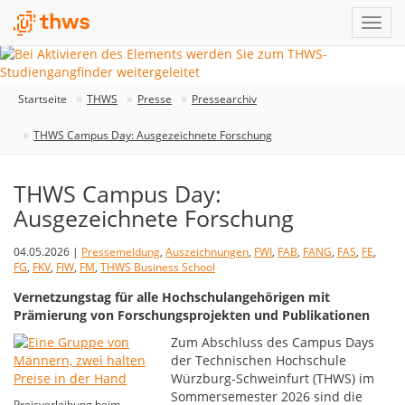
Startseite
THWS
Presse
Pressearchiv
THWS Campus Day: Ausgezeichnete Forschung
THWS Campus Day:
Ausgezeichnete Forschung
04.05.2026 |
Pressemeldung
,
Auszeichnungen
,
FWI
,
FAB
,
FANG
,
FAS
,
FE
,
FG
,
FKV
,
FIW
,
FM
,
THWS Business School
Vernetzungstag für alle Hochschulangehörigen mit
Prämierung von Forschungsprojekten und Publikationen
Zum Abschluss des Campus Days
der Technischen Hochschule
Würzburg-Schweinfurt (THWS) im
Sommersemester 2026 sind die
Preisverleihung beim