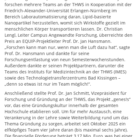
forschen mehrere Teams an der THWS in Kooperation mit der
Friedrich-Alexander-Universität Erlangen-Nürnberg im
Bereich Laborautomatisierung daran, Lipid-basierte
Nanopartikel herzustellen, womit sich Wirkstoffe gezielt im
menschlichen Körper transportieren lassen. Dr. Christian
Lengl, Leiter Campus Angewandte Forschung, überreichte den
Preis an EQUIP-Projektleiter Prof. Dr. Jan Hansmann.
„Forschen kann man nur, wenn man die Luft dazu hat“, sagte
Prof. Dr. Hansmann und dankte für seine
Forschungsentlastung von neun Semesterwochenstunden.
Außerdem dankte er seinen Projektpartnern, darunter die
Teams des Instituts für Medizintechnik an der THWS (IMES)
sowie des Technologietransferzentrums Bad Kissingen –
„denn so etwas ist nur im Team möglich!“.
Anschließend stellte Prof. Dr. Jan Schmitt, Vizepräsident für
Forschung und Gründung an der THWS, das Projekt „genes!s“
vor, das eine Gründungskultur innerhalb der gesamten
Hochschule etablieren soll. Um für mehr Austausch, eine
Verankerung in der Lehre sowie Weiterbildung rund um das
Thema Gründung zu sorgen, arbeitet seit Oktober 2025 ein
elfköpfiges Team vier Jahre daran (bis maximal sechs Jahre).
Die finanzielle Förderung beträgt 3,17 Mio. Euro, was bei einer