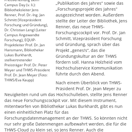
„Publikation des Jahres“ sowie das
Campus Day (v. li.):
„Forschungsprojekt des Jahres“
Bibliotheksleiter Jens
ausgezeichnet worden. Außerdem
Renner, Prof. Dr.-Ing. Jan
Schmitt (Vizepräsident
stellte der Leiter der Bibliothek, Jens
Forschung und Gründung),
Renner, das neue THWS-
Dr. Christian Lengl (Leiter
Forschungscockpit vor. Prof. Dr. Jan
Campus Angewandte
Schmitt, Vizepräsident Forschung
Forschung), EQUIP-
und Gründung, sprach über das
Projektleiter Prof. Dr. Jan
Hansmann, Bibliothekar
Projekt „genes!s“, das die
Lukas Burkhardt,
Gründungskultur an der THWS
stellvertretender
fördern soll. Hanna Holzheid vom
Preisträger Prof. Dr. Peter
Hochschulservice Kommunikation
Meyer und THWS-Präsident
führte durch den Abend.
Prof. Dr. Jean Meyer (Foto:
THWS/Eva Kaupp)
Nach einem Überblick von THWS-
Präsident Prof. Dr. Jean Meyer zu
Neuigkeiten rund um das Hochschulleben, stellte Jens Renner
das neue Forschungscockpit vor. Mit diesem Instrument,
mitentworfen von Bibliothekar Lukas Burkhardt, gibt es nun
einen einheitlichen Platz für das
Forschungsdatenmanagement an der THWS. So könnten nicht
nur sehr große Datenmengen aufbewahrt werden, die für die
THWS-Cloud zu klein sei, so Jens Renner. Auch die