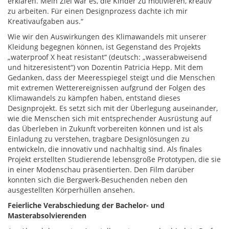
erklären. Mein Ziel war es, die Kinder zu motivieren, kreativ
zu arbeiten. Für einen Designprozess dachte ich mir
Kreativaufgaben aus.“
Wie wir den Auswirkungen des Klimawandels mit unserer
Kleidung begegnen können, ist Gegenstand des Projekts
„waterproof X heat resistant“ (deutsch: „wasserabweisend
und hitzeresistent“) von Dozentin Patricia Hepp. Mit dem
Gedanken, dass der Meeresspiegel steigt und die Menschen
mit extremen Wetterereignissen aufgrund der Folgen des
Klimawandels zu kämpfen haben, entstand dieses
Designprojekt. Es setzt sich mit der Überlegung auseinander,
wie die Menschen sich mit entsprechender Ausrüstung auf
das Überleben in Zukunft vorbereiten können und ist als
Einladung zu verstehen, tragbare Designlösungen zu
entwickeln, die innovativ und nachhaltig sind. Als finales
Projekt erstellten Studierende lebensgroße Prototypen, die sie
in einer Modenschau präsentierten. Den Film darüber
konnten sich die Bergwerk-Besuchenden neben den
ausgestellten Körperhüllen ansehen.
Feierliche Verabschiedung der Bachelor- und
Masterabsolvierenden