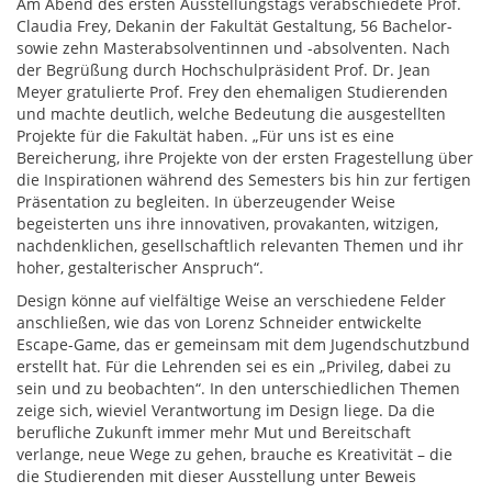
Am Abend des ersten Ausstellungstags verabschiedete Prof.
Claudia Frey, Dekanin der Fakultät Gestaltung, 56 Bachelor-
sowie zehn Masterabsolventinnen und -absolventen. Nach
der Begrüßung durch Hochschulpräsident Prof. Dr. Jean
Meyer gratulierte Prof. Frey den ehemaligen Studierenden
und machte deutlich, welche Bedeutung die ausgestellten
Projekte für die Fakultät haben. „Für uns ist es eine
Bereicherung, ihre Projekte von der ersten Fragestellung über
die Inspirationen während des Semesters bis hin zur fertigen
Präsentation zu begleiten. In überzeugender Weise
begeisterten uns ihre innovativen, provakanten, witzigen,
nachdenklichen, gesellschaftlich relevanten Themen und ihr
hoher, gestalterischer Anspruch“.
Design könne auf vielfältige Weise an verschiedene Felder
anschließen, wie das von Lorenz Schneider entwickelte
Escape-Game, das er gemeinsam mit dem Jugendschutzbund
erstellt hat. Für die Lehrenden sei es ein „Privileg, dabei zu
sein und zu beobachten“. In den unterschiedlichen Themen
zeige sich, wieviel Verantwortung im Design liege. Da die
berufliche Zukunft immer mehr Mut und Bereitschaft
verlange, neue Wege zu gehen, brauche es Kreativität – die
die Studierenden mit dieser Ausstellung unter Beweis