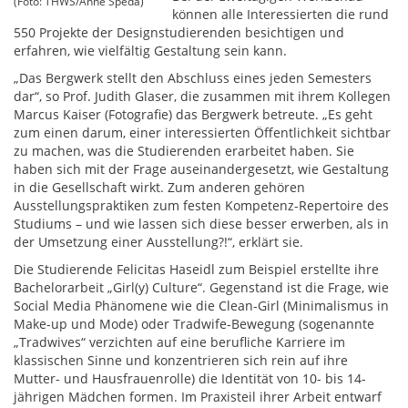
(Foto: THWS/Anne Speda)
können alle Interessierten die rund
550 Projekte der Designstudierenden besichtigen und
erfahren, wie vielfältig Gestaltung sein kann.
„Das Bergwerk stellt den Abschluss eines jeden Semesters
dar“, so Prof. Judith Glaser, die zusammen mit ihrem Kollegen
Marcus Kaiser (Fotografie) das Bergwerk betreute. „Es geht
zum einen darum, einer interessierten Öffentlichkeit sichtbar
zu machen, was die Studierenden erarbeitet haben. Sie
haben sich mit der Frage auseinandergesetzt, wie Gestaltung
in die Gesellschaft wirkt. Zum anderen gehören
Ausstellungspraktiken zum festen Kompetenz-Repertoire des
Studiums – und wie lassen sich diese besser erwerben, als in
der Umsetzung einer Ausstellung?!“, erklärt sie.
Die Studierende Felicitas Haseidl zum Beispiel erstellte ihre
Bachelorarbeit „Girl(y) Culture“. Gegenstand ist die Frage, wie
Social Media Phänomene wie die Clean-Girl (Minimalismus in
Make-up und Mode) oder Tradwife-Bewegung (sogenannte
„Tradwives“ verzichten auf eine berufliche Karriere im
klassischen Sinne und konzentrieren sich rein auf ihre
Mutter- und Hausfrauenrolle) die Identität von 10- bis 14-
jährigen Mädchen formen. Im Praxisteil ihrer Arbeit entwarf