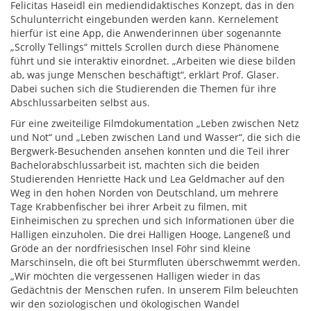
Felicitas Haseidl ein mediendidaktisches Konzept, das in den
Schulunterricht eingebunden werden kann. Kernelement
hierfür ist eine App, die Anwenderinnen über sogenannte
„Scrolly Tellings“ mittels Scrollen durch diese Phänomene
führt und sie interaktiv einordnet. „Arbeiten wie diese bilden
ab, was junge Menschen beschäftigt“, erklärt Prof. Glaser.
Dabei suchen sich die Studierenden die Themen für ihre
Abschlussarbeiten selbst aus.
Für eine zweiteilige Filmdokumentation „Leben zwischen Netz
und Not“ und „Leben zwischen Land und Wasser“, die sich die
Bergwerk-Besuchenden ansehen konnten und die Teil ihrer
Bachelorabschlussarbeit ist, machten sich die beiden
Studierenden Henriette Hack und Lea Geldmacher auf den
Weg in den hohen Norden von Deutschland, um mehrere
Tage Krabbenfischer bei ihrer Arbeit zu filmen, mit
Einheimischen zu sprechen und sich Informationen über die
Halligen einzuholen. Die drei Halligen Hooge, Langeneß und
Gröde an der nordfriesischen Insel Föhr sind kleine
Marschinseln, die oft bei Sturmfluten überschwemmt werden.
„Wir möchten die vergessenen Halligen wieder in das
Gedächtnis der Menschen rufen. In unserem Film beleuchten
wir den soziologischen und ökologischen Wandel