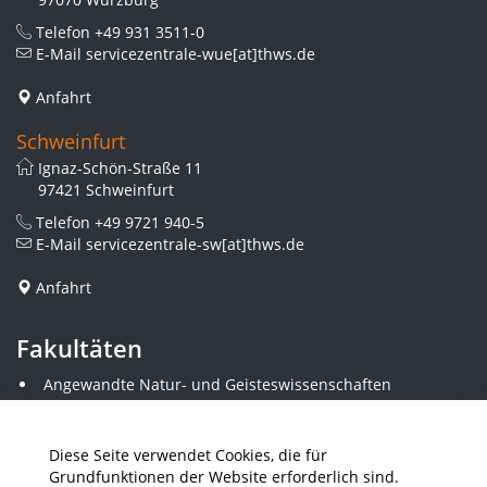
Telefon
+49 931 3511-0
E-Mail
servicezentrale-wue[at]thws.de
Anfahrt
Schweinfurt
Ignaz-Schön-Straße 11
97421 Schweinfurt
Telefon
+49 9721 940-5
E-Mail
servicezentrale-sw[at]thws.de
Anfahrt
Fakultäten
Angewandte Natur- und Geisteswissenschaften
Angewandte Sozialwissenschaften
Architektur und Bauingenieurwesen
Elektrotechnik
Diese Seite verwendet Cookies, die für
Gestaltung
Grundfunktionen der Website erforderlich sind.