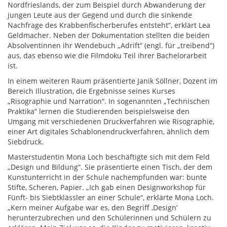
Nordfrieslands, der zum Beispiel durch Abwanderung der
jungen Leute aus der Gegend und durch die sinkende
Nachfrage des Krabbenfischerberufes entsteht“, erklärt Lea
Geldmacher. Neben der Dokumentation stellten die beiden
Absolventinnen ihr Wendebuch „Adrift“ (engl. für „treibend“)
aus, das ebenso wie die Filmdoku Teil ihrer Bachelorarbeit
ist.
In einem weiteren Raum präsentierte Janik Söllner, Dozent im
Bereich Illustration, die Ergebnisse seines Kurses
„Risographie und Narration“. In sogenannten „Technischen
Praktika“ lernen die Studierenden beispielsweise den
Umgang mit verschiedenen Druckverfahren wie Risographie,
einer Art digitales Schablonendruckverfahren, ähnlich dem
Siebdruck.
Masterstudentin Mona Loch beschäftigte sich mit dem Feld
„Design und Bildung“. Sie präsentierte einen Tisch, der dem
Kunstunterricht in der Schule nachempfunden war: bunte
Stifte, Scheren, Papier. „Ich gab einen Designworkshop für
Fünft- bis Siebtklässler an einer Schule“, erklärte Mona Loch.
„Kern meiner Aufgabe war es, den Begriff ,Designʼ
herunterzubrechen und den Schülerinnen und Schülern zu