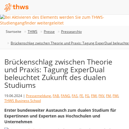
Startseite
THWS
Presse
Pressearchiv
Brückenschlag zwischen Theorie und Praxis: Tagung ExperDual beleuchte
Brückenschlag zwischen Theorie
und Praxis: Tagung ExperDual
beleuchtet Zukunft des dualen
Studiums
19.06.2024 |
Pressemeldung
,
FAB
,
FANG
,
FAS
,
FE
,
FG
,
FIW
,
FKV
,
FM
,
FWI
,
THWS Business School
Erster bundesweiter Austausch zum dualen Studium für
Expertinnen und Experten aus Hochschulen und
Unternehmen