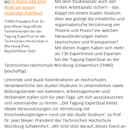
Mit dem Studienplatz auch den
ersten Arbeitsplatz sichern – das
klappt mit einem dualen Studium.
Aber wie gelingt die inhaltliche und
THWS-Präsident Prof. Dr.
organisatorische Verzahnung von
Jean Meyer begrüßt die
Theorie und Praxis? Vor welchen
Teilnehmenden bei der
Herausforderungen stehen
Tagung ExperDual an der
Technischen Hochschule in
Hochschulen und Praxispartner?
Würzburg (Foto:
Mit diesen Fragen haben sich mehr
BayZiel/Oliver Giel)
als 130 Expertinnen und Experten
bei der Tagung ExperDual an der
Technischen Hochschule Würzburg-Schweinfurt (THWS)
beschäftigt.
Lehrende und duale Koordinatoren an Hochschulen,
Verantwortliche des dualen Studiums in Unternehmen sowie
Bildungsberater von Kammern, Arbeitsagenturen und
Verbänden trafen sich für zwei Tage, um sich auszutauschen
und voneinander zu lernen. „Die Tagung ExperDual bietet
ideale Voraussetzungen zur Vernetzung mit
Entscheidungsträgern rund um das duale Studium“, so Prof.
Dr. Jean Meyer, Präsident der Technischen Hochschule
Würzburg Schweinfurt. „Wir sind stolz darauf, dieses Event an