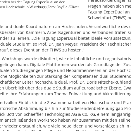
Herausforderungen st
enden bei der Tagung ExperDual an der
Fragen haben sich me
en Hochschule in Würzburg (Foto: BayZiel/Oliver
Tagung ExperDual an
Schweinfurt (THWS) be
e und duale Koordinatoren an Hochschulen, Verantwortliche des
sberater von Kammern, Arbeitsagenturen und Verbänden trafen si
nder zu lernen. „Die Tagung ExperDual bietet ideale Voraussetzu
duale Studium“, so Prof. Dr. Jean Meyer, Präsident der Technisch
arauf, dieses Event an der THWS zu hosten.“
s Workshops wurde diskutiert, wie die inhaltliche und organisato
 gelingen kann. Digitale Plattformen wurden als Grundlage der Zusa
dualen Studiengängen Pflege und Hebammenwesen an der Hochsc
sche Möglichkeiten zur Stärkung der Kompetenzen dual Studierende
chaftlicher Leiter hochschule dual. Prof. Dr. Doris Nitsche-Ruhl
en Überblick über das duale Studium auf europäischer Ebene. Ew
 teilte ihre Erfahrungen zum Thema Entwicklung und Akkreditierun
ertvollen Einblick in die Zusammenarbeit von Hochschule und Praxi
atorische Abstimmung bis hin zur Studierendenbetreuung gab Pro
rick Bott von Schaeffler Technologies AG & Co. KG, einem langjähr
em anschließenden Workshop haben wir zusammen mit den Teilne
er wieder erstaunlich, wie viele neue Ideen und Vorschläge sich 