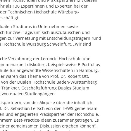
ehen Hochschulen und Praxispartner? Mit diesen
hr als 130 Expertinnen und Experten bei der
 der Technischen Hochschule Würzburg-
schäftigt.
 dualen Studiums in Unternehmen sowie
ch für zwei Tage, um sich auszutauschen und
ngen zur Vernetzung mit Entscheidungsträgern rund
en Hochschule Würzburg Schweinfurt. „Wir sind
rische Verzahnung der Lernorte Hochschule und
mmenarbeit diskutiert, beispielsweise E-Portfolios
hule für angewandte Wissenschaften in Hamburg.
r waren das Thema von Prof. Dr. Robert Ott,
and von der Dualen Hochschule Baden-Württemberg
a Tränkner, Geschäftsführung Duales Studium
g von dualen Studiengängen.
spartnern, von der Akquise über die inhaltlich-
f. Dr. Sebastian Leitsch von der THWS gemeinsam
igen und engagierten Praxispartner der Hochschule.
hmern Best-Practice-Ideen zusammengetragen. Es
in einer gemeinsamen Diskussion ergeben können“,