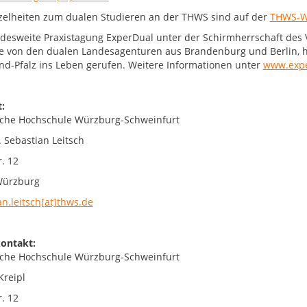
nzelheiten zum dualen Studieren an der THWS sind auf der
THWS-W
desweite Praxistagung ExperDual unter der Schirmherrschaft des
e von den dualen Landesagenturen aus Brandenburg und Berlin, 
nd-Pfalz ins Leben gerufen. Weitere Informationen unter
www.expe
:
che Hochschule Würzburg-Schweinfurt
. Sebastian Leitsch
. 12
Würzburg
an.leitsch[at]thws.de
ontakt:
che Hochschule Würzburg-Schweinfurt
Kreipl
. 12