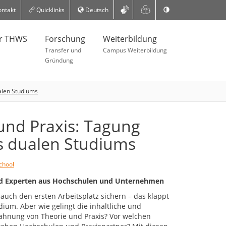
ntakt
Quicklinks
Deutsch
er THWS
Forschung
Weiterbildung
Transfer und
Campus Weiterbildung
Gründung
alen Studiums
und Praxis: Tagung
s dualen Studiums
chool
nd Experten aus Hochschulen und Unternehmen
auch den ersten Arbeitsplatz sichern – das klappt
ium. Aber wie gelingt die inhaltliche und
zahnung von Theorie und Praxis? Vor welchen