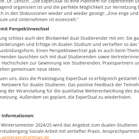
rof. Dr. Leitsch. „Die ExperDual ist eine Plattform für Expertinnen
gend organisiert ist und die perfekte Möglichkeit zur Vernetzung bie
ch in den Diskussionen wieder und wieder gezeigt: „Eine enge un
ule und Unternehmen ist essenziell.“
mit Perspektivwechsel
ung schloss auch den Blickwinkel dual Studierender mit ein: Sie ga
orderungen und Erfolge im dualen Studium und vertieften so das 
Ausbildungsform. Einen Perspektivwechsel gab es auch beim Them
menden tauschten sich mit dual Studierenden sowie Vertreterinne
 Hochschulen zur Gewinnung von Studierenden, Praxispartnern 
elten gemeinsam neue Ideen.
uen uns, dass die Praxistagung ExperDual so erfolgreich gestartet i
 Netzwerk für duales Studieren. Das positive Feedback der Teiln
ng der Veranstaltung für die qualitative Weiterentwicklung des d
netzung. Außerdem sei geplant, die ExperDual zu wiederholen.
 Informationen:
Wintersemester 2024/25 wird das Angebot zum dualen Studieren a
studiengang Soziale Arbeit mit vertiefter Praxis. Ansprechpartnerin
a.wintergerst[at]thws.de