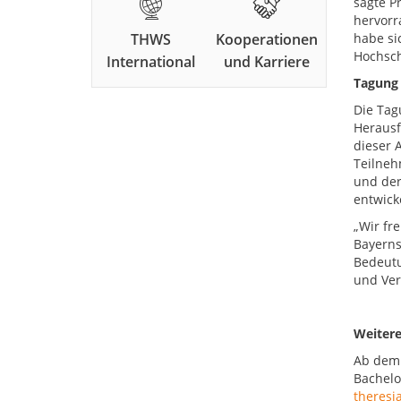
sagte P
hervorra
THWS
Kooperationen
habe si
Hochsch
International
und Karriere
Tagung 
Die Tag
Herausf
dieser 
Teilneh
und der
entwick
„Wir fre
Bayerns
Bedeutu
und Ver
Weitere
Ab dem 
Bachelor
theresi