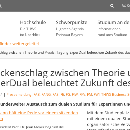
t
Ko
Hochschule
Schwerpunkte
Studium an d
Die THWS
Hightech Agenda
Informationen
im Überblick
Freistaat Bayern
rund ums Studium
hlag zwischen Theorie und Praxis: Tagung ExperDual beleuchtet Zukunft des du
ckenschlag zwischen Theorie 
erDual beleuchtet Zukunft de
24 |
Pressemeldung
,
FAB
,
FANG
,
FAS
,
FE
,
FG
,
FIW
,
FKV
,
FM
,
FWI
,
THWS Business S
bundesweiter Austausch zum dualen Studium für Expertinnen u
Mit dem Studienplatz 
mit einem dualen Stud
organisatorische Ver
ident Prof. Dr. Jean Meyer begrüßt die