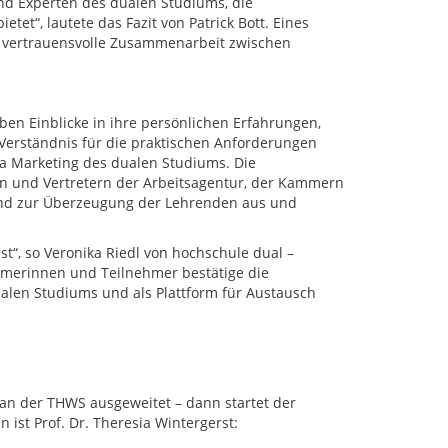
 und Experten des dualen Studiums, die
tet“, lautete das Fazit von Patrick Bott. Eines
d vertrauensvolle Zusammenarbeit zwischen
ben Einblicke in ihre persönlichen Erfahrungen,
Verständnis für die praktischen Anforderungen
a Marketing des dualen Studiums. Die
n und Vertretern der Arbeitsagentur, der Kammern
und zur Überzeugung der Lehrenden aus und
st“, so Veronika Riedl von hochschule dual –
ehmerinnen und Teilnehmer bestätige die
ualen Studiums und als Plattform für Austausch
n der THWS ausgeweitet – dann startet der
 ist Prof. Dr. Theresia Wintergerst: