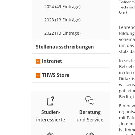
Teilnehm
2024 (49 Einträge)
Technisch
Giel)
2023 (13 Einträge)
Lehrend
2022 (13 Einträge)
Bildung
voneina
um das 
Stellenausschreibungen
stolz d
Intranet
In sech
Betrieb
in den 
THWS Store
Didakti
wissens
gab ein
Berlin,
Einen w
Studien-
Beratung
organis
mit Pat
interessierte
und Service
„In ein
ist imm