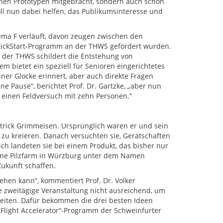
inen Prototypen mitgebracht, sondern auch schon
ll nun dabei helfen, das Publikumsinteresse und
ma F verläuft, davon zeugen zwischen den
 KickStart-Programm an der THWS gefördert wurden.
n der THWS schildert die Entstehung von
em bietet ein speziell für Senioren eingerichtetes
iner Glocke erinnert, aber auch direkte Fragen
e Pause“, berichtet Prof. Dr. Gartzke, „aber nun
einen Feldversuch mit zehn Personen.“
atrick Grimmeisen. Ursprünglich waren er und sein
 zu kreieren. Danach versuchten sie, Gerätschaften
ich landeten sie bei einem Produkt, das bisher nur
 eine Pilzfarm in Würzburg unter dem Namen
Zukunft schaffen.
sehen kann“, kommentiert Prof. Dr. Volker
e zweitägige Veranstaltung nicht ausreichend, um
eiten. Dafür bekommen die drei besten Ideen
Flight Accelerator“-Programm der Schweinfurter