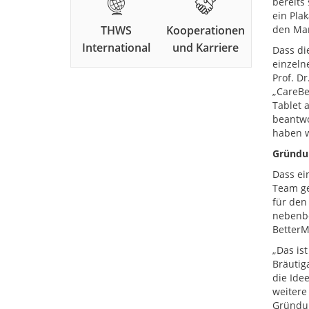
bereits
ein Pla
THWS
Kooperationen
den Mar
International
und Karriere
Dass di
einzeln
Prof. D
„CareBe
Tablet 
beantwo
haben w
Gründu
Dass ei
Team ge
für den
nebenbe
BetterM
„Das is
Bräutig
die Ide
weitere
Gründun