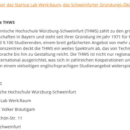
er das Startup Lab Werk:Raum
,
das Schweinfurter Gründungs-Ök
ie THWS
hnische Hochschule Würzburg-Schweinfurt (THWS) zählt zu den g
chaften in Bayern und steht seit ihrer Gründung im Jahr 1971 fü
d 9.100 Studierenden, einem breit gefächerten Angebot von mehr 
onszentren deckt die THWS ein weites Spektrum ab, das von Techni
prache bis hin zu Gestaltung reicht. Die THWS ist nicht nur region
nternational ausgerichtet, was sich in zahlreichen Kooperationen
 in einem vielseitigen englischsprachigen Studienangebot widerspie
:
che Hochschule Würzburg-Schweinfurt
-Lab Werk:Raum
r. Volker Bräutigam
chön-Str. 11
chweinfurt