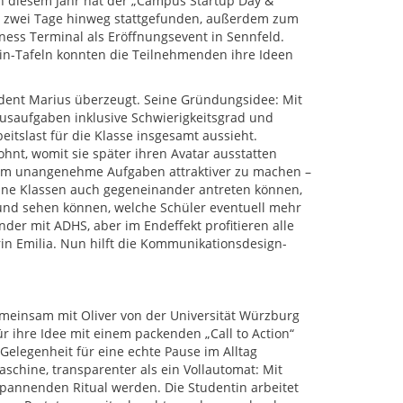
n diesem Jahr hat der „Campus Startup Day &
 zwei Tage hinweg stattgefunden, außerdem zum
ness Terminal als Eröffnungsevent in Sennfeld.
-in-Tafeln konnten die Teilnehmenden ihre Ideen
ent Marius überzeugt. Seine Gründungsidee: Mit
usaufgaben inklusive Schwierigkeitsgrad und
eitslast für die Klasse insgesamt aussieht.
hnt, womit sie später ihren Avatar ausstatten
, um unangenehme Aufgaben attraktiver zu machen –
lne Klassen auch gegeneinander antreten können,
 und sehen können, welche Schüler eventuell mehr
nder mit ADHS, aber im Endeffekt profitieren alle
in Emilia. Nun hilft die Kommunikationsdesign-
meinsam mit Oliver von der Universität Würzburg
r ihre Idee mit einem packenden „Call to Action“
elegenheit für eine echte Pause im Alltag
aschine, transparenter als ein Vollautomat: Mit
pannenden Ritual werden. Die Studentin arbeitet