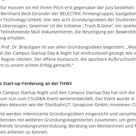
für müssen sie mit ihrem Pitch erst gegenüber der Jury bestehen:
, Bernhard Beck (Gründer der BELECTRIC-Firmengruppe), Gastgeber
 Technology GmbH). Von den acht Gründungsideen der Studierend
z) überzeugen. Gewinner ist die Initiative „Trash.B.Gone“, ein spie
Teilnehmende Müll dokumentieren, die Beseitigung per Beweisfot
ng erhalten.
or Prof. Dr. Bräutigam ist von allen Gründungsideen begeistert: „Wa
l! Der Campus Startup Day & Night hat eindrucksvoll gezeigt, wie 
 Region stecken. Der offene Austausch, die spürbare Aufbruchsst
nt zu einem echten Erfolg gemacht.“
e Start-up-Förderung an der THWS
e Campus Startup Night und den Campus Startup Day hat sich di
um nun zum CSUD&N-Event weiterentwickelt. Das Event wurde in K
alen Akteuren wie der Startbahn27, Synapsion GmbH, nineseven Cl
eld werden interessante Gründungsideen eingereicht und vorsortie
benden mit weiteren Gründungsbegeisterten zusammen, um gemei
chende Gründungsunterstützung, Beratung von Mentorinnen und 
pen arbeiten zu können.