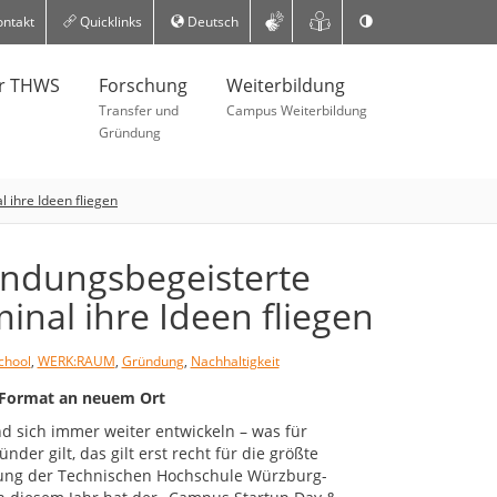
ntakt
Quicklinks
Deutsch
er THWS
Forschung
Weiterbildung
Transfer und
Campus Weiterbildung
Gründung
 ihre Ideen fliegen
ündungsbegeisterte
inal ihre Ideen fliegen
chool
,
WERK:RAUM
,
Gründung
,
Nachhaltigkeit
 Format an neuem Ort
d sich immer weiter entwickeln – was für
er gilt, das gilt erst recht für die größte
ung der Technischen Hochschule Würzburg-