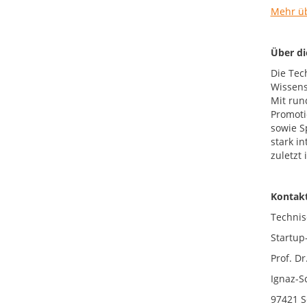
Mehr üb
Über d
Die Tec
Wissens
Mit run
Promoti
sowie S
stark i
zuletzt
Kontakt
Technis
Startup
Prof. D
Ignaz-S
97421 S