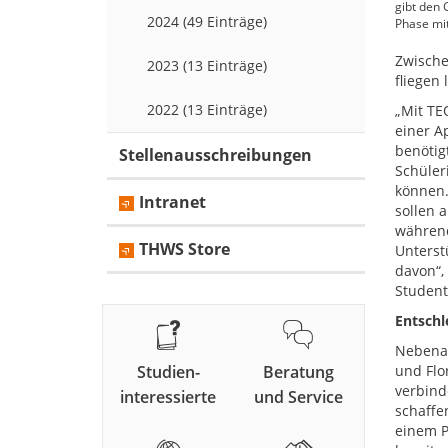
gibt den 
2024 (49 Einträge)
Phase mi
Zwische
2023 (13 Einträge)
fliegen 
2022 (13 Einträge)
„Mit TE
einer A
benötig
Stellenausschreibungen
Schüler
können.
Intranet
sollen 
während
THWS Store
Unterst
davon“,
Student
Entschl
Nebenan
Studien-
Beratung
und Flo
verbind
interessierte
und Service
schaffe
einem P