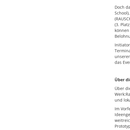
Doch da
School)
(RAUSCH
(3. Plat
können 
Belohnu
Initiat
Termina
unserer
das Eve
Über di
Über di
Werk:Ra
und lok
Im Vorf
Ideenge
weitrei
Prototy