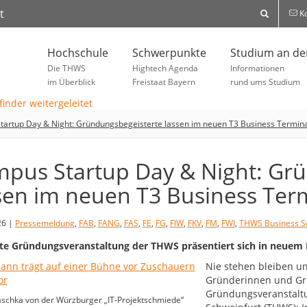
t
Ko
Hochschule
Schwerpunkte
Studium an d
Die THWS
Hightech Agenda
Informationen
im Überblick
Freistaat Bayern
rund ums Studium
artup Day & Night: Gründungsbegeisterte lassen im neuen T3 Business Terminal
pus Startup Day & Night: Gr
sen im neuen T3 Business Term
26 |
Pressemeldung
,
FAB
,
FANG
,
FAS
,
FE
,
FG
,
FIW
,
FKV
,
FM
,
FWI
,
THWS Business S
e Gründungsveranstaltung der THWS präsentiert sich in neuem
Nie stehen bleiben un
Gründerinnen und Gründ
Gründungsveranstalt
aschka von der Würzburger „IT-Projektschmiede“