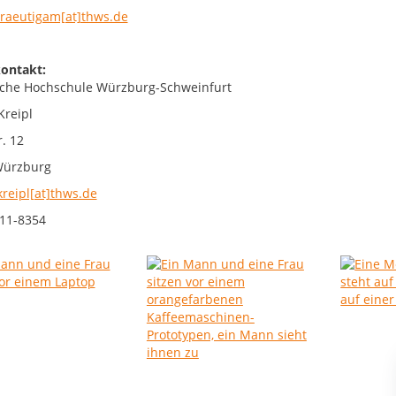
braeutigam[at]thws.de
ontakt:
che Hochschule Würzburg-Schweinfurt
Kreipl
. 12
Würzburg
kreipl[at]thws.de
11-8354