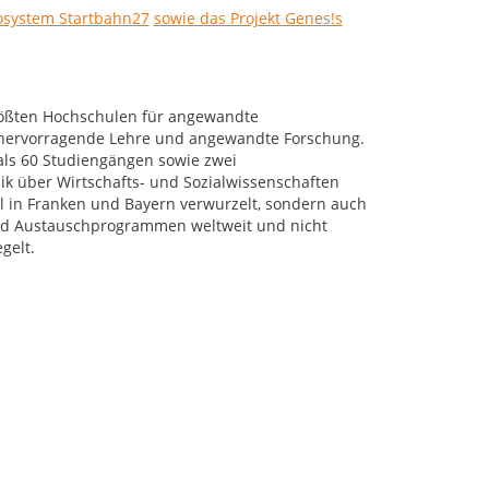
osystem Startbahn27
sowie das Projekt Genes!s
rößten Hochschulen für angewandte
r hervorragende Lehre und angewandte Forschung.
als 60 Studiengängen sowie zwei
k über Wirtschafts- und Sozialwissenschaften
al in Franken und Bayern verwurzelt, sondern auch
 und Austauschprogrammen weltweit und nicht
gelt.