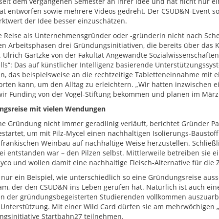
 seit dem vergangenen Semester an ihrer Idee und hat nicht nur e
kat entworfen sowie mehrere Videos gedreht. Der CSUD&N-Event so
ktwert der Idee besser einzuschätzen.
e Reise als Unternehmensgründer oder -gründerin nicht nach Sche
en Arbeitsphasen drei Gründungsinitiativen, die bereits über das
r. Ulrich Gartzke von der Fakultät Angewandte Sozialwissenschafte
lls“: Das auf künstlicher Intelligenz basierende Unterstützungssyst
an, das beispielsweise an die rechtzeitige Tabletteneinnahme mit e
rten kann, um den Alltag zu erleichtern. „Wir hatten inzwischen ein
ir Funding von der Vogel-Stiftung bekommen und planen im März 
ngsreise mit vielen Wendungen
ne Gründung nicht immer geradlinig verläuft, berichtet Gründer P
startet, um mit Pilz-Mycel einen nachhaltigen Isolierungs-Baustoff
 fränkischen Weinbau auf nachhaltige Weise herzustellen. Schließl
i entstanden war – den Pilzen selbst. Mittlerweile betreiben sie
yco und wollen damit eine nachhaltige Fleisch-Alternative für die 
t nur ein Beispiel, wie unterschiedlich so eine Gründungsreise aus
am, der den CSUD&N ins Leben gerufen hat. Natürlich ist auch ein
en der gründungsbegeisterten Studierenden vollkommen auszuarb
 Unterstützung. Mit einer Wild Card dürfen sie am mehrwöchigen „
gsinitiative Startbahn27 teilnehmen.