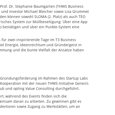
 Prof. Dr. Stephanie Baumgarten (THWS Business
 und Investor Michael Bleicher sowie Lisa Grummet
en können sowohl SLOMA (2. Platz) als auch TEO
lerisches System zur Müllbeseitigung: Über eine App
o bestätigen und über ein Punkte-System eine
s für zwei inspirierende Tage im T3 Business
viel Energie, Ideenreichtum und Gründergeist in
immung und die bunte Vielfalt der Ansätze haben
e Gründungsförderung im Rahmen des Startup Labs
ooperation mit der neuen THWS-Initiative Genes!s
ub und opting Value Consulting durchgeführt.
rt, während des Events finden sich die
nsam daran zu arbeiten. Zu gewinnen gibt es
Mentoren sowie Zugang zu Werkstätten, um an