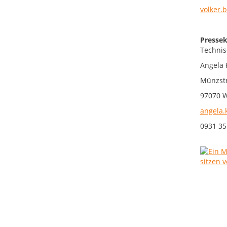
volker.
Pressek
Technis
Angela 
Münzstr
97070 
angela.
0931 35