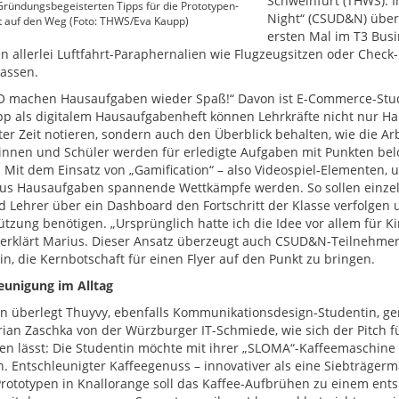
Schweinfurt (THWS): I
Gründungsbegeisterten Tipps für die Prototypen-
Night“ (CSUD&N) über
t auf den Weg (Foto: THWS/Eva Kaupp)
ersten Mal im T3 Busi
n allerlei Luftfahrt-Paraphernalien wie Flugzeugsitzen oder Check
lassen.
O machen Hausaufgaben wieder Spaß!“ Davon ist E-Commerce-Stud
pp als digitalem Hausaufgabenheft können Lehrkräfte nicht nur Ha
ter Zeit notieren, sondern auch den Überblick behalten, wie die Arb
innen und Schüler werden für erledigte Aufgaben mit Punkten belo
 Mit dem Einsatz von „Gamification“ – also Videospiel-Elementen
aus Hausaufgaben spannende Wettkämpfe werden. So sollen einze
 Lehrer über ein Dashboard den Fortschritt der Klasse verfolgen
ützung benötigen. „Ursprünglich hatte ich die Idee vor allem für Ki
 erklärt Marius. Dieser Ansatz überzeugt auch CSUD&N-Teilnehmer
in, die Kernbotschaft für einen Flyer auf den Punkt zu bringen.
eunigung im Alltag
 überlegt Thuyvy, ebenfalls Kommunikationsdesign-Studentin, ge
rian Zaschka von der Würzburger IT-Schmiede, wie sich der Pitch fü
en lässt: Die Studentin möchte mit ihrer „SLOMA“-Kaffeemaschine G
n. Entschleunigter Kaffeegenuss – innovativer als eine Siebträgerm
rototypen in Knallorange soll das Kaffee-Aufbrühen zu einem ents