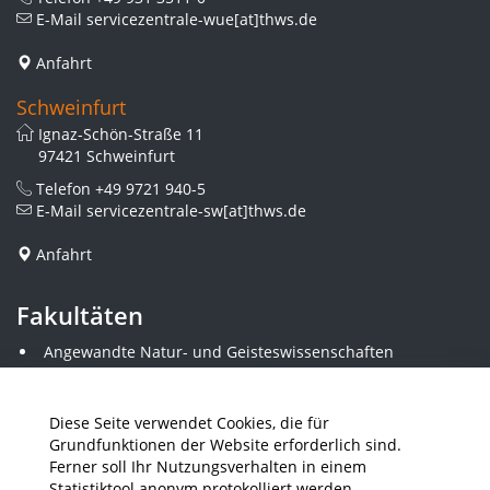
E-Mail
servicezentrale-wue[at]thws.de
Anfahrt
Schweinfurt
Ignaz-Schön-Straße 11
97421 Schweinfurt
Telefon
+49 9721 940-5
E-Mail
servicezentrale-sw[at]thws.de
Anfahrt
Fakultäten
Angewandte Natur- und Geisteswissenschaften
Angewandte Sozialwissenschaften
Architektur und Bauingenieurwesen
Elektrotechnik
Diese Seite verwendet Cookies, die für
Gestaltung
Grundfunktionen der Website erforderlich sind.
Informatik und Wirtschaftsinformatik
Ferner soll Ihr Nutzungsverhalten in einem
Kunststofftechnik und Vermessung
Statistiktool anonym protokolliert werden.