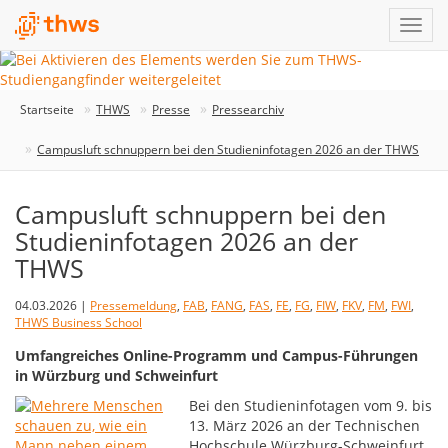
Startseite
THWS
Presse
Pressearchiv
Campusluft schnuppern bei den Studieninfotagen 2026 an der THWS
Campusluft schnuppern bei den
Studieninfotagen 2026 an der
THWS
04.03.2026 |
Pressemeldung
,
FAB
,
FANG
,
FAS
,
FE
,
FG
,
FIW
,
FKV
,
FM
,
FWI
,
THWS Business School
Umfangreiches Online-Programm und Campus-Führungen
in Würzburg und Schweinfurt
Bei den Studieninfotagen vom 9. bis
13. März 2026 an der Technischen
Hochschule Würzburg-Schweinfurt