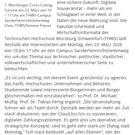
eine sichere Zukunft: Digitale
1. Würzburger Cross-Cutting
Souveränität – mehr als ein
Summit am 23. März von 10
Schlagwort in einer Welt, in der
– 17 Uhr am THWS-Campus
Daten die neue Währung sind. Die
Sanderheinrichtsleitenweg
(Foto: THWS/Simone Friese)
Fakultät Informatik und
Wirtschaftsinformatik der
Technischen Hochschule Würzburg-Schweinfurt (THWS) lädt
deshalb alle Interessierten am Montag, den 23. März 2026
von 10 bis 17 Uhr an den Campus Sanderheinrichtsleitenweg
ein, um das Thema aus technischer, politischer, staatlicher,
volkswirtschaftlicher und unternehmerischer Seite zu
beleuchten.
„Es ist uns wichtig, mit diesem Event ,grenzenlosʼ zu agieren,
das heißt, Hochschulen, Unternehmen und Behören,
Studierende sowie interessierte Bürgerinnen und Bürger
gleichermaßen mit einzubeziehen“, so Prof. Dr. Michael
Müßig. Prof. Dr. Tobias Fertig ergänzt: „Die Veranstaltung
führen wir als Team durch. Deshalb werden wir mehr als ,full
stackʼ diskutieren, von der Cloud bis hin zu souveränen,
digitalen Zahlungssystemen. Es geht also um operative und
strategische Konzepte. Und es geht sehr stark um Dialog statt
Monolog.“ Full stack bedeutet „auf allen Ebenen“, von der