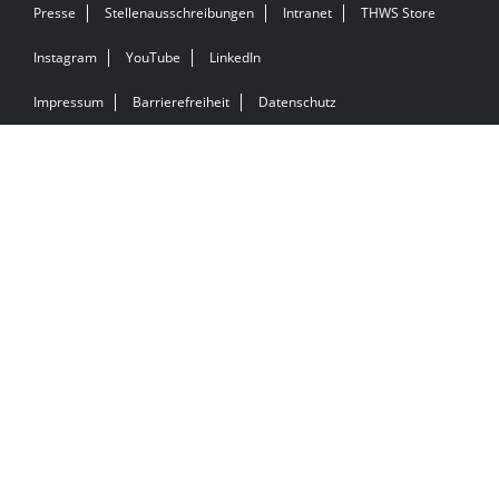
Presse
Stellenausschreibungen
Intranet
THWS Store
Instagram
YouTube
LinkedIn
Impressum
Barrierefreiheit
Datenschutz