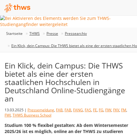
Startseite
THWS
Presse
Pressearchiv
Ein Klick, dein Campus: Die THWS bietet als eine der ersten staatlichen 
Ein Klick, dein Campus: Die THWS
bietet als eine der ersten
staatlichen Hochschulen in
Deutschland Online-Studiengänge
an
13.03.2025 |
Pressemeldung
,
FAB
,
FAB
,
FANG
,
FAS
,
FE
,
FG
,
FIW
,
FKV
,
FM
,
FWI
,
THWS Business School
Studium 100 % flexibel gestalten: Ab dem Wintersemester
2025/26 ist es möglich, online an der THWS zu studieren