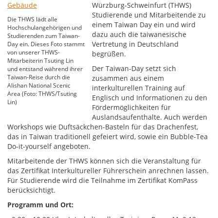
Würzburg-Schweinfurt (THWS)
Studierende und Mitarbeitende zu
Die THWS lädt alle
einem Taiwan Day ein und wird
Hochschulangehörigen und
dazu auch die taiwanesische
Studierenden zum Taiwan-
Vertretung in Deutschland
Day ein. Dieses Foto stammt
von unserer THWS-
begrüßen.
Mitarbeiterin Tsuting Lin
Der Taiwan-Day setzt sich
und entstand während ihrer
Taiwan-Reise durch die
zusammen aus einem
Alishan National Scenic
interkulturellen Training auf
Area (Foto: THWS/Tsuting
Englisch und Informationen zu den
Lin)
Fördermöglichkeiten für
Auslandsaufenthalte. Auch werden
Workshops wie Duftsäckchen-Basteln für das Drachenfest,
das in Taiwan traditionell gefeiert wird, sowie ein Bubble-Tea
Do-it-yourself angeboten.
Mitarbeitende der THWS können sich die Veranstaltung für
das Zertifikat Interkultureller Führerschein anrechnen lassen.
Für Studierende wird die Teilnahme im Zertifikat KomPass
berücksichtigt.
Programm und Ort: