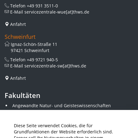
Telefon
+49 931 3511-0
E-Mail
servicezentrale-wue[at]thws.de
Anfahrt
Schweinfurt
Ignaz-Schön-Straße 11
97421 Schweinfurt
Telefon
+49 9721 940-5
E-Mail
servicezentrale-sw[at]thws.de
Anfahrt
Fakultäten
Angewandte Natur- und Geisteswissenschaften
Angewandte Sozialwissenschaften
Architektur und Bauingenieurwesen
Elektrotechnik
Diese Seite verwendet Cookies, die für
Gestaltung
Grundfunktionen der Website erforderlich sind.
Informatik und Wirtschaftsinformatik
Ferner soll Ihr Nutzungsverhalten in einem