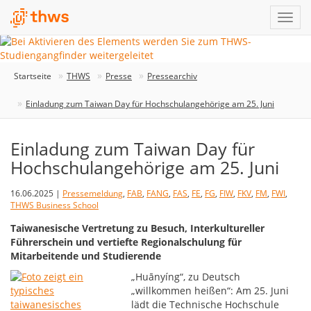
Startseite
THWS
Presse
Pressearchiv
Einladung zum Taiwan Day für Hochschulangehörige am 25. Juni
Einladung zum Taiwan Day für
Hochschulangehörige am 25. Juni
16.06.2025 |
Pressemeldung
,
FAB
,
FANG
,
FAS
,
FE
,
FG
,
FIW
,
FKV
,
FM
,
FWI
,
THWS Business School
Taiwanesische Vertretung zu Besuch, Interkultureller
Führerschein und vertiefte Regionalschulung für
Mitarbeitende und Studierende
„Huānyíng“, zu Deutsch
„willkommen heißen“: Am 25. Juni
lädt die Technische Hochschule