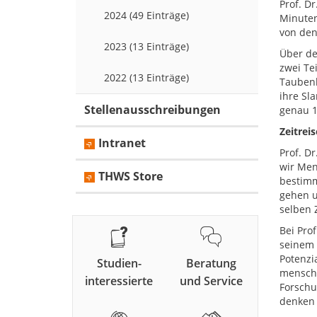
Prof. D
2024 (49 Einträge)
Minuten
von den
2023 (13 Einträge)
Über de
zwei Te
2022 (13 Einträge)
Taubenb
ihre Sl
Stellenausschreibungen
genau 1
Zeitrei
Intranet
Prof. D
wir Men
THWS Store
bestimm
gehen u
selben 
Bei Pro
seinem 
Potenzi
Studien-
Beratung
menschg
interessierte
und Service
Forschu
denken 