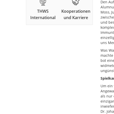
Den Auf
Alumnus
THWS
Kooperationen
Moss, J
International
und Karriere
zwische
und bes
komplex
Immunth
einzell
uns Men
Was Was
machte 
bot ein
widmete
ungünst
Spielkar
Um ein 
Angewan
als nur
einzigar
inwiefe
Dr. Joh