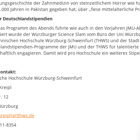
ungsgeschichte der Zahnmedizin von steinzeitlichem Horror wie 
.000 Jahren in Pakistan gegeben hat, über „fiese mittelalterliche P
ür Deutschlandstipendien
as Programm des Abends führte wie auch in den Vorjahren JMU-
iert wurde der Würzburger Science Slam vom Büro der Uni Würz
hnischen Hochschule Würzburg-Schweinfurt (THWS) und der Stadt W
landstipendien-Programme der JMU und der THWS für talentierte
chaftlich engagieren. Damit wird pro Hochschule ein weiteres Stipe
ontakt:
che Hochschule Würzburg-Schweinfurt
Kreipl
. 12
Würzburg
kreipl[at]thws.de
11-8354