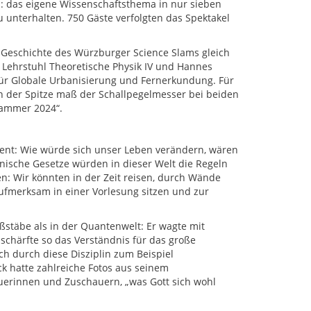
n: das eigene Wissenschaftsthema in nur sieben
unterhalten. 750 Gäste verfolgten das Spektakel
r Geschichte des Würzburger Science Slams gleich
 Lehrstuhl Theoretische Physik IV und Hannes
ür Globale Urbanisierung und Fernerkundung. Für
in der Spitze maß der Schallpegelmesser bei beiden
lammer 2024“.
ent: Wie würde sich unser Leben verändern, wären
ische Gesetze würden in dieser Welt die Regeln
n: Wir könnten in der Zeit reisen, durch Wände
aufmerksam in einer Vorlesung sitzen und zur
ßstäbe als in der Quantenwelt: Er wagte mit
schärfte so das Verständnis für das große
ch durch diese Disziplin zum Beispiel
hatte zahlreiche Fotos aus seinem
erinnen und Zuschauern, „was Gott sich wohl