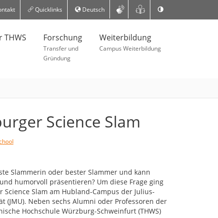
ntakt
Quicklinks
Deutsch
er THWS
Forschung
Weiterbildung
Transfer und
Campus Weiterbildung
Gründung
urger Science Slam
chool
ste Slammerin oder bester Slammer und kann
 und humorvoll präsentieren? Um diese Frage ging
r Science Slam am Hubland-Campus der Julius-
ät (JMU). Neben sechs Alumni oder Professoren der
hnische Hochschule Würzburg-Schweinfurt (THWS)