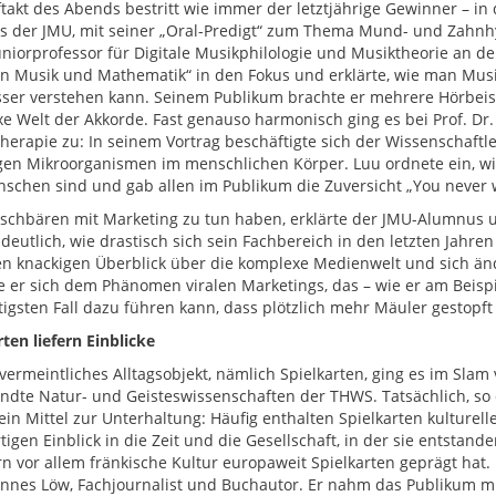
takt des Abends bestritt wie immer der letztjährige Gewinner – in
 der JMU, mit seiner „Oral-Predigt“ zum Thema Mund- und Zahnhy
uniorprofessor für Digitale Musikphilologie und Musiktheorie an d
n Musik und Mathematik“ in den Fokus und erklärte, wie man Musi
ser verstehen kann. Seinem Publikum brachte er mehrere Hörbeispie
e Welt der Akkorde. Fast genauso harmonisch ging es bei Prof. Dr.
erapie zu: In seinem Vortrag beschäftigte sich der Wissenschaftl
igen Mikroorganismen im menschlichen Körper. Luu ordnete ein, wie
schen sind und gab allen im Publikum die Zuversicht „You never w
chbären mit Marketing zu tun haben, erklärte der JMU-Alumnus u
deutlich, wie drastisch sich sein Fachbereich in den letzten Jahr
en knackigen Überblick über die komplexe Medienwelt und sich
 er sich dem Phänomen viralen Marketings, das – wie er am Beisp
igsten Fall dazu führen kann, dass plötzlich mehr Mäuler gestopft 
ten liefern Einblicke
vermeintliches Alltagsobjekt, nämlich Spielkarten, ging es im Slam 
dte Natur- und Geisteswissenschaften der THWS. Tatsächlich, so d
 ein Mittel zur Unterhaltung: Häufig enthalten Spielkarten kulturel
tigen Einblick in die Zeit und die Gesellschaft, in der sie entstand
rn vor allem fränkische Kultur europaweit Spielkarten geprägt hat
annes Löw, Fachjournalist und Buchautor. Er nahm das Publikum mit