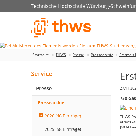
Technische Hochschule Würzburg-Schweinfur
Startseite
THWS
Presse
Pressearchiv
Erstmals 
Ers
Service
Presse
27.11.20
750 Gäs
Pressearchiv
2026 (46 Einträge)
THWS-Prof
ausverkau
JMU/Danie
2025 (58 Einträge)