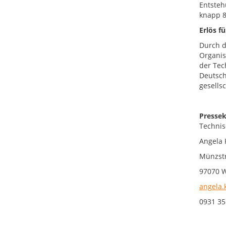
Entsteh
knapp 8
Erlös f
Durch d
Organis
der Tec
Deutsch
gesells
Pressek
Technis
Angela 
Münzstr
97070 
angela.
0931 35