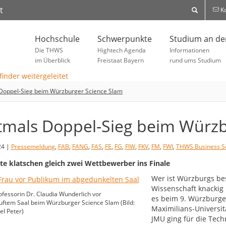
t
Ko
Hochschule
Schwerpunkte
Studium an d
Die THWS
Hightech Agenda
Informationen
im Überblick
Freistaat Bayern
rund ums Studium
Doppel-Sieg beim Würzburger Science Slam
tmals Doppel-Sieg beim Würzb
24 |
Pressemeldung
,
FAB
,
FANG
,
FAS
,
FE
,
FG
,
FIW
,
FKV
,
FM
,
FWI
,
THWS Business S
te klatschen gleich zwei Wettbewerber ins Finale
Wer ist Würzburgs be
Wissenschaft knackig
essorin Dr. Claudia Wunderlich vor
es beim 9. Würzburge
ftem Saal beim Würzburger Science Slam (Bild:
Maximilians-Universit
l Peter)
JMU ging für die Tec