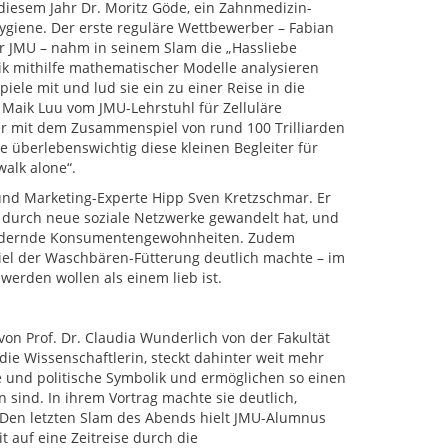
 diesem Jahr Dr. Moritz Göde, ein Zahnmedizin-
giene. Der erste reguläre Wettbewerber – Fabian
er JMU – nahm in seinem Slam die „Hassliebe
k mithilfe mathematischer Modelle analysieren
le mit und lud sie ein zu einer Reise in die
 Maik Luu vom JMU-Lehrstuhl für Zelluläre
er mit dem Zusammenspiel von rund 100 Trilliarden
 überlebenswichtig diese kleinen Begleiter für
alk alone“.
nd Marketing-Experte Hipp Sven Kretzschmar. Er
en durch neue soziale Netzwerke gewandelt hat, und
 ändernde Konsumentengewohnheiten. Zudem
iel der Waschbären-Fütterung deutlich machte – im
werden wollen als einem lieb ist.
von Prof. Dr. Claudia Wunderlich von der Fakultät
ie Wissenschaftlerin, steckt dahinter weit mehr
le und politische Symbolik und ermöglichen so einen
en sind. In ihrem Vortrag machte sie deutlich,
. Den letzten Slam des Abends hielt JMU-Alumnus
 auf eine Zeitreise durch die