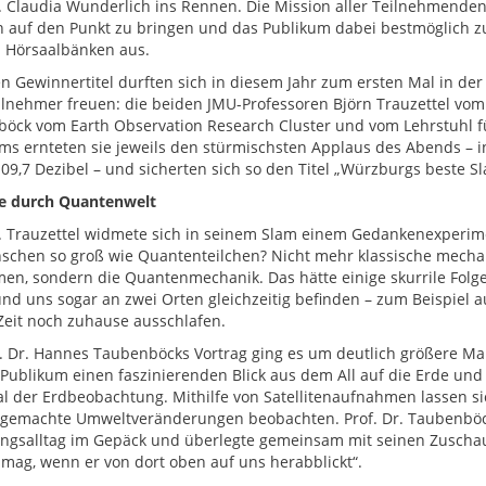
r. Claudia Wunderlich ins Rennen. Die Mission aller Teilnehmende
 auf den Punkt zu bringen und das Publikum dabei bestmöglich zu 
 Hörsaalbänken aus.
n Gewinnertitel durften sich in diesem Jahr zum ersten Mal in de
ilnehmer freuen: die beiden JMU-Professoren Björn Trauzettel vom
öck vom Earth Observation Research Cluster und vom Lehrstuhl f
ams ernteten sie jeweils den stürmischsten Applaus des Abends – 
09,7 Dezibel – und sicherten sich so den Titel „Würzburgs beste S
se durch Quantenwelt
r. Trauzettel widmete sich in seinem Slam einem Gedankenexperim
schen so groß wie Quantenteilchen? Nicht mehr klassische mechan
en, sondern die Quantenmechanik. Das hätte einige skurrile Folge
nd uns sogar an zwei Orten gleichzeitig befinden – zum Beispiel 
Zeit noch zuhause ausschlafen.
f. Dr. Hannes Taubenböcks Vortrag ging es um deutlich größere Ma
Publikum einen faszinierenden Blick aus dem All auf die Erde und 
al der Erdbeobachtung. Mithilfe von Satellitenaufnahmen lassen si
emachte Umweltveränderungen beobachten. Prof. Dr. Taubenböck 
ngsalltag im Gepäck und überlegte gemeinsam mit seinen Zuschau
mag, wenn er von dort oben auf uns herabblickt“.