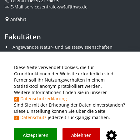
Telefon
+49 9721 940-5
E-Mail
servicezentrale-sw[at]thws.de
Anfahrt
Fakultäten
Angewandte Natur- und Geisteswissenschaften
Angewandte Sozialwissenschaften
Architektur und Bauingenieurwesen
Elektrotechnik
Diese Seite verwendet Cookies, die für
Gestaltung
Grundfunktionen der Website erforderlich sind.
Informatik und Wirtschaftsinformatik
Ferner soll Ihr Nutzungsverhalten in einem
Kunststofftechnik und Vermessung
Statistiktool anonym protokolliert werden.
Maschinenbau
Weitere Informationen finden Sie in unserer
THWS Business School
Datenschutzerklärung
.
Wirtschaftsingenieurwesen
Sind Sie mit der Erhebung der Daten einverstanden?
Diese Einstellung können Sie über die Seite
Datenschutz
jederzeit rückgängig machen.
Presse
Stellenausschreibungen
Intranet
THWS Store
Instagram
YouTube
LinkedIn
Akzeptieren
Ablehnen