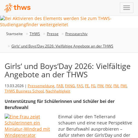
Startseite
THWS
Presse
Pressearchiv
Girls‘ und Boys‘Day 2026: Vielfältige Angebote an der THWS
Girls‘ und Boys‘Day 2026: Vielfältige
Angebote an der THWS
13.03.2026 |
Pressemeldung
,
FAB
,
FANG
,
FAS
,
FE
,
FG
,
FIW
,
FKV
,
FM
,
FWI
,
THWS Business School
,
Nachhaltigkeit
Unterstützung für Schülerinnen und Schüler bei der
Berufswahl
Einmal über den Tellerrand
schauen und eine neue Perspektive
zur Berufswahl ausprobieren –
dafür stehen der Girls‘Day und der