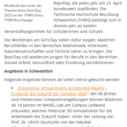
Boys‘Day, die jedes Jahr am 23. April
Windkraft war eines der
bundesweit stattfinden. Die
Themen beim Girls‘Day
Technische Hochschule Würzburg-
2025 an der THWS (Foto:
Schweinfurt (THWS) beteiligt sich in
THWS/Eva Kaupp)
diesem Jahr an beiden
Veranstaltungsreihen für Schülerinnen und Schüler.
Die Workshops am Girls’Day sollen dafür sorgen, Mädchen
Berufsfelder in den Bereichen Mathematik, Informatik,
Naturwissenschaften und Technik näher zu bringen. Der
Boys’Day soll wiederum Jungen für Berufe in den Bereichen
Soziale Arbeit, Gesundheit oder Erziehung sensibilisieren.
Angebote in Schweinfurt
Folgende Angebote können ab sofort online gebucht werden:
„
Ergonomie, Virtual Reality & Extended Reality –
Entdecke die Zukunft der digitalen Welt
“: Mit VR-Brillen
und immersiven Computerumgebungen können Mädchen
ab 14 Jahren im MAVEL-Lab am Campus Ledward
erkunden, welches Potenzial 3D-Simulationen für die
Arbeitswelt der Zukunft haben. Unter der Leitung von
Prof. Dr. Ulrich Deutschle von der Fakultät