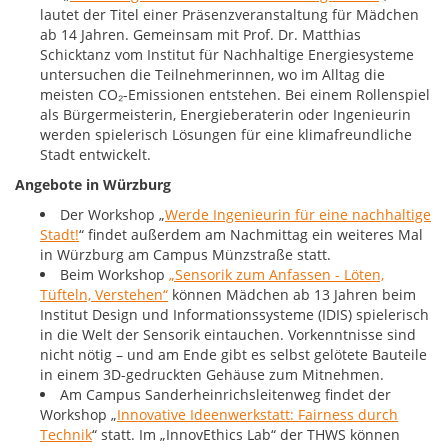
lautet der Titel einer Präsenzveranstaltung für Mädchen
ab 14 Jahren. Gemeinsam mit Prof. Dr. Matthias
Schicktanz vom Institut für Nachhaltige Energiesysteme
untersuchen die Teilnehmerinnen, wo im Alltag die
meisten CO₂-Emissionen entstehen. Bei einem Rollenspiel
als Bürgermeisterin, Energieberaterin oder Ingenieurin
werden spielerisch Lösungen für eine klimafreundliche
Stadt entwickelt.
Angebote in Würzburg
Der Workshop „
Werde Ingenieurin für eine nachhaltige
Stadt!
“ findet außerdem am Nachmittag ein weiteres Mal
in Würzburg am Campus Münzstraße statt.
Beim Workshop
„Sensorik zum Anfassen - Löten,
Tüfteln, Verstehen“
können Mädchen ab 13 Jahren beim
Institut Design und Informationssysteme (IDIS) spielerisch
in die Welt der Sensorik eintauchen. Vorkenntnisse sind
nicht nötig – und am Ende gibt es selbst gelötete Bauteile
in einem 3D-gedruckten Gehäuse zum Mitnehmen.
Am Campus Sanderheinrichsleitenweg findet der
Workshop „
Innovative Ideenwerkstatt: Fairness durch
Technik
“ statt. Im „InnovEthics Lab“ der THWS können