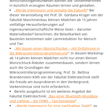
Wirtschaftsingenieurwesen können die Teilnehmerinnen
in künstlich erzeugten Räumen lernen und gestalten.
„
Werde Ingenieurin und gestalte die Zukunft!
“ Bei
dieser Veranstaltung mit Prof. Dr. Gordana Krüger von der
Fakultät Maschinenbau können Mädchen ab 15 Jahren
vielfältige Herausforderungen auf
ingenieurwissenschaftliche Weise lösen – darunter
Materialbedarf berechnen, die Belastbarkeit von
Bauteilen bestimmen oder Lärmreduktion für Mensch
und Tier.
„
Wir bauen einen Münzschlucker – mit Einführung in
die Mikrocontrollerprogrammierung
“: In diesem Workshop
ab 14 Jahren können Mädchen nicht nur einen kleinen
Münzschluck-Roboter zusammenbauen, sondern lernen
auch die Grundlagen der
Mikrocontrollerprogrammierung. Prof. Dr. Bettina
Brandenstein-Köth von der Fakultät Elektrotechnik stellt
die Freude am Ausprobieren in den Vordergrund,
Vorkenntnisse sind nicht erforderlich.
Bereits ausgebucht ist ein weiteres Angebot der
Fakultät Elektrotechnik: „
Bau einer Bluetooth-Musikbox
und LightUp – die THWS – Taschenlampe
“
„
Werde Ingenieurin für eine nachhaltige Stadt!
“, so