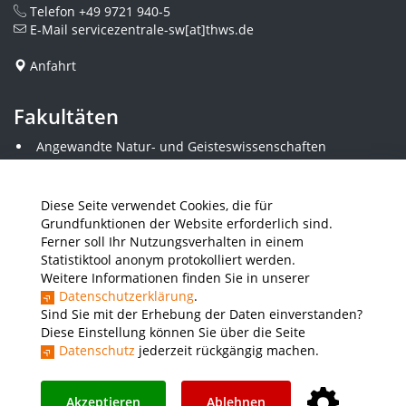
Telefon
+49 9721 940-5
E-Mail
servicezentrale-sw[at]thws.de
Anfahrt
Fakultäten
Angewandte Natur- und Geisteswissenschaften
Angewandte Sozialwissenschaften
Architektur und Bauingenieurwesen
Elektrotechnik
Diese Seite verwendet Cookies, die für
Gestaltung
Grundfunktionen der Website erforderlich sind.
Informatik und Wirtschaftsinformatik
Ferner soll Ihr Nutzungsverhalten in einem
Kunststofftechnik und Vermessung
Statistiktool anonym protokolliert werden.
Maschinenbau
Weitere Informationen finden Sie in unserer
THWS Business School
Datenschutzerklärung
.
Wirtschaftsingenieurwesen
Sind Sie mit der Erhebung der Daten einverstanden?
Diese Einstellung können Sie über die Seite
Datenschutz
jederzeit rückgängig machen.
Presse
Stellenausschreibungen
Intranet
THWS Store
Instagram
YouTube
LinkedIn
Akzeptieren
Ablehnen