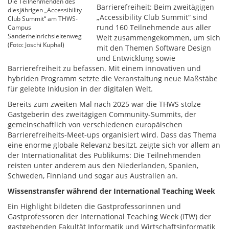
Die Teilnehmenden des
Barrierefreiheit: Beim zweitägigen
diesjährigen „Accessibility
„Accessibility Club Summit“ sind
Club Summit“ am THWS-
rund 160 Teilnehmende aus aller
Campus
Sanderheinrichsleitenweg
Welt zusammengekommen, um sich
(Foto: Joschi Kuphal)
mit den Themen Software Design
und Entwicklung sowie
Barrierefreiheit zu befassen. Mit einem innovativen und
hybriden Programm setzte die Veranstaltung neue Maßstäbe
für gelebte Inklusion in der digitalen Welt.
Bereits zum zweiten Mal nach 2025 war die THWS stolze
Gastgeberin des zweitägigen Community-Summits, der
gemeinschaftlich von verschiedenen europäischen
Barrierefreiheits-Meet-ups organisiert wird. Dass das Thema
eine enorme globale Relevanz besitzt, zeigte sich vor allem an
der Internationalität des Publikums: Die Teilnehmenden
reisten unter anderem aus den Niederlanden, Spanien,
Schweden, Finnland und sogar aus Australien an.
Wissenstransfer während der International Teaching Week
Ein Highlight bildeten die Gastprofessorinnen und
Gastprofessoren der International Teaching Week (ITW) der
gastgebenden Fakultät Informatik und Wirtschaftsinformatik