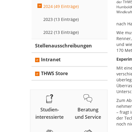
der THWS 
2024 (49 Einträge)
Humboldt
Windkraf
2023 (13 Einträge)
nach H
2022 (13 Einträge)
Wie mus
Renner,
und wie
Stellenausschreibungen
170 Met
Intranet
Experi
Mit ein
THWS Store
verschi
überlege
Überras
Untersc
Zum Abs
nehmen.
Studien-
Beratung
– fragt
interessierte
und Service
der Tec
noch ni