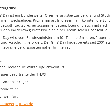
ntergrund
ls‘ Day ist ein bundesweiter Orientierungstag zur Berufs- und Stu
ahr ein wechselndes Programm an. In diesem Jahr konnten die Schü
luetooth-Lautsprecher zusammenbauen, löten und auch mit nach H
er den Karriereweg Professorin an einer Technischen Hochschule i
ls‘ Day wird vom Bundesministerium für Familie, Senioren, Fraue
und Forschung gefördert. Der Girls‘ Day findet bereits seit 2001 sta
h geprägte Berufssparten näher bringen soll.
:
che Hochschule Würzburg-Schweinfurt
 Frauenbeauftragte der THWS
r. Gordana Krüger
chön-Str. 11
chweinfurt
.krueger[at]thws.de