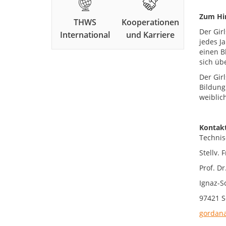
Zum Hi
THWS
Kooperationen
Der Gir
International
und Karriere
jedes J
einen B
sich üb
Der Gir
Bildung 
weiblic
Kontakt
Technis
Stellv.
Prof. D
Ignaz-S
97421 S
gordana