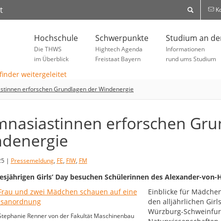
t
Ko
Hochschule
Schwerpunkte
Studium an d
Die THWS
Hightech Agenda
Informationen
im Überblick
Freistaat Bayern
rund ums Studium
stinnen erforschen Grundlagen der Windenergie
nasiastinnen erforschen Gru
denergie
25 |
Pressemeldung
,
FE
,
FIW
,
FM
esjährigen Girls’ Day besuchen Schülerinnen des Alexander-vo
Einblicke für Mädche
den alljährlichen Gir
Würzburg-Schweinfurt
 Stephanie Renner von der Fakultät Maschinenbau