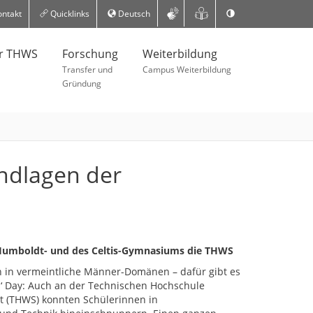
ntakt
Quicklinks
Deutsch
er THWS
Forschung
Weiterbildung
Transfer und
Campus Weiterbildung
Gründung
ndlagen der
n-Humboldt- und des Celtis-Gymnasiums die THWS
n in vermeintliche Männer-Domänen – dafür gibt es
ls‘ Day: Auch an der Technischen Hochschule
 (THWS) konnten Schülerinnen in