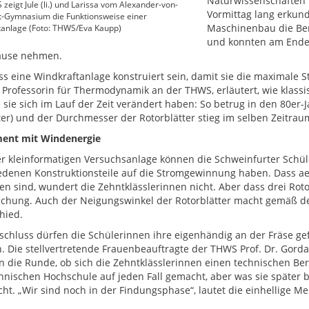
Naturwissenschaften 
zeigt Jule (li.) und Larissa vom Alexander-von-
Vormittag lang erkund
-Gymnasium die Funktionsweise einer
Maschinenbau die Ber
tanlage (Foto: THWS/Eva Kaupp)
und konnten am Ende 
ause nehmen.
s eine Windkraftanlage konstruiert sein, damit sie die maximale S
 Professorin für Thermodynamik an der THWS, erläutert, wie klas
 sie sich im Lauf der Zeit verändert haben: So betrug in den 80er
er) und der Durchmesser der Rotorblätter stieg im selben Zeitrau
ment mit Windenergie
er kleinformatigen Versuchsanlage können die Schweinfurter Schül
edenen Konstruktionsteile auf die Stromgewinnung haben. Dass ae
n sind, wundert die Zehntklässlerinnen nicht. Aber dass drei Rotorb
chung. Auch der Neigungswinkel der Rotorblätter macht gemäß d
hied.
chluss dürfen die Schülerinnen ihre eigenhändig an der Fräse ge
 Die stellvertretende Frauenbeauftragte der THWS Prof. Dr. Gorda
 in die Runde, ob sich die Zehntklässlerinnen einen technischen Be
hnischen Hochschule auf jeden Fall gemacht, aber was sie später 
cht. „Wir sind noch in der Findungsphase“, lautet die einhellige M