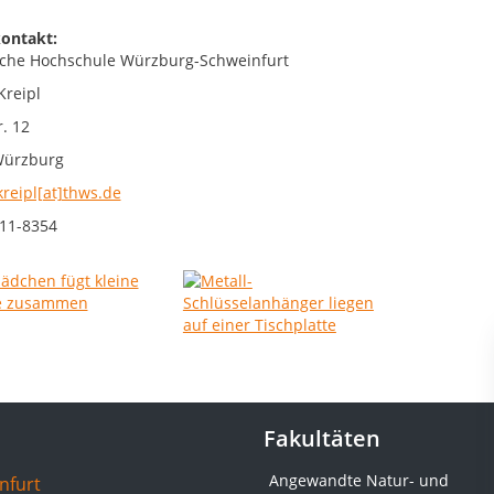
ontakt:
che Hochschule Würzburg-Schweinfurt
Kreipl
. 12
Würzburg
kreipl[at]thws.de
11-8354
Fakultäten
Angewandte Natur- und
nfurt