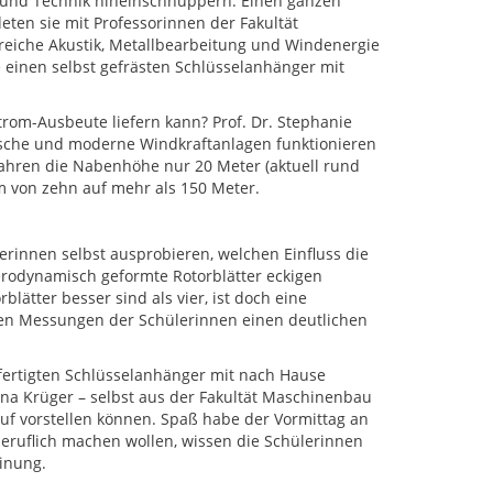
und Technik hineinschnuppern. Einen ganzen
eten sie mit Professorinnen der Fakultät
eiche Akustik, Metallbearbeitung und Windenergie
einen selbst gefrästen Schlüsselanhänger mit
trom-Ausbeute liefern kann? Prof. Dr. Stephanie
sische und moderne Windkraftanlagen funktionieren
-Jahren die Nabenhöhe nur 20 Meter (aktuell rund
m von zehn auf mehr als 150 Meter.
erinnen selbst ausprobieren, welchen Einfluss die
rodynamisch geformte Rotorblätter eckigen
lätter besser sind als vier, ist doch eine
en Messungen der Schülerinnen einen deutlichen
fertigten Schlüsselanhänger mit nach Hause
na Krüger – selbst aus der Fakultät Maschinenbau
ruf vorstellen können. Spaß habe der Vormittag an
beruflich machen wollen, wissen die Schülerinnen
einung.