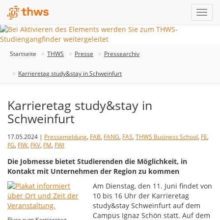
Startseite
THWS
Presse
Pressearchiv
Karrieretag study&stay in Schweinfurt
Karrieretag study&stay in
Schweinfurt
17.05.2024 |
Pressemeldung
,
FAB
,
FANG
,
FAS
,
THWS Business School
,
FE
,
FG
,
FIW
,
FKV
,
FM
,
FWI
Die Jobmesse bietet Studierenden die Möglichkeit, in
Kontakt mit Unternehmen der Region zu kommen
Am Dienstag, den 11. Juni findet von
10 bis 16 Uhr der Karrieretag
study&stay Schweinfurt auf dem
Campus Ignaz Schön statt. Auf dem
Flyer zum Karrieretag