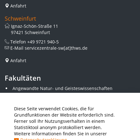
Anfahrt
Schweinfurt
Ignaz-Schön-Straße 11
97421 Schweinfurt
Telefon
+49 9721 940-5
E-Mail
servicezentrale-sw[at]thws.de
Anfahrt
Fakultäten
Angewandte Natur- und Geisteswissenschaften
Angewandte Sozialwissenschaften
Architektur und Bauingenieurwesen
Elektrotechnik
Diese Seite verwendet Cookies, die für
Gestaltung
Grundfunktionen der Website erforderlich sind.
Informatik und Wirtschaftsinformatik
Ferner soll Ihr Nutzungsverhalten in einem
Kunststofftechnik und Vermessung
Statistiktool anonym protokolliert werden.
Maschinenbau
Weitere Informationen finden Sie in unserer
THWS Business School
Datenschutzerklärung
.