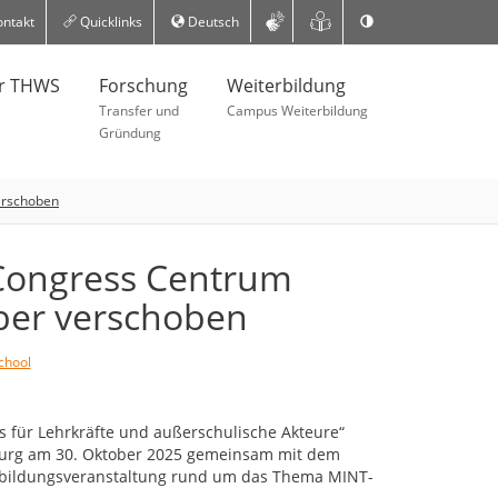
ntakt
Quicklinks
Deutsch
er THWS
Forschung
Weiterbildung
Transfer und
Campus Weiterbildung
Gründung
verschoben
 Congress Centrum
ber verschoben
chool
s für Lehrkräfte und außerschulische Akteure“
burg am 30. Oktober 2025 gemeinsam mit dem
rtbildungsveranstaltung rund um das Thema MINT-