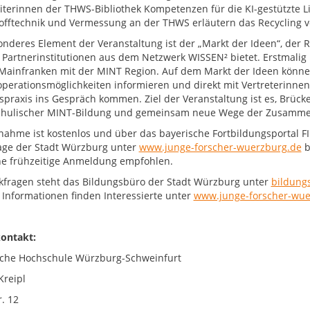
iterinnen der THWS-Bibliothek Kompetenzen für die KI-gestützte Li
offtechnik und Vermessung an der THWS erläutern das Recycling v
onderes Element der Veranstaltung ist der „Markt der Ideen“, der
 Partnerinstitutionen aus dem Netzwerk WISSEN² bietet. Erstmalig 
Mainfranken mit der MINT Region. Auf dem Markt der Ideen könne
perationsmöglichkeiten informieren und direkt mit Vertreterinne
spraxis ins Gespräch kommen. Ziel der Veranstaltung ist es, Brüc
hulischer MINT-Bildung und gemeinsam neue Wege der Zusammen
lnahme ist kostenlos und über das bayerische Fortbildungsportal 
ge der Stadt Würzburg unter
www.junge-forscher-wuerzburg.de
b
ne frühzeitige Anmeldung empfohlen.
kfragen steht das Bildungsbüro der Stadt Würzburg unter
bildung
 Informationen finden Interessierte unter
www.junge-forscher-wue
ontakt:
che Hochschule Würzburg-Schweinfurt
Kreipl
. 12