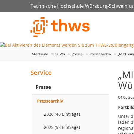
Technische Hochschule Würzburg-Schweinfur
Startseite
THWS
Presse
Pressearchiv
„MINTeina
„MI
Service
Wür
Presse
04.06.20
Pressearchiv
Fortbil
2026 (46 Einträge)
Unter d
laden d
2025 (58 Einträge)
regiona