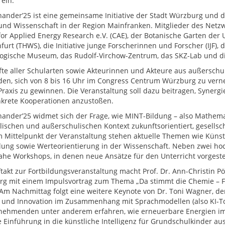
 ein.
ander’25 ist eine gemeinsame Initiative der Stadt Würzburg und d
und Wissenschaft in der Region Mainfranken. Mitglieder des Netzw
for Applied Energy Research e.V. (CAE), der Botanische Garten der
furt (THWS), die Initiative junge Forscherinnen und Forscher (IJF),
ogische Museum, das Rudolf-Virchow-Zentrum, das SKZ-Lab und di
fte aller Schularten sowie Akteurinnen und Akteure aus außerschuli
den, sich von 8 bis 16 Uhr im Congress Centrum Würzburg zu verne
Praxis zu gewinnen. Die Veranstaltung soll dazu beitragen, Synerg
krete Kooperationen anzustoßen.
ander’25 widmet sich der Frage, wie MINT-Bildung – also Mathemat
lischen und außerschulischen Kontext zukunftsorientiert, gesellsc
m Mittelpunkt der Veranstaltung stehen aktuelle Themen wie Künstli
lung sowie Werteorientierung in der Wissenschaft. Neben zwei hoc
ahe Workshops, in denen neue Ansätze für den Unterricht vorgest
takt zur Fortbildungsveranstaltung macht Prof. Dr. Ann-Christin Pö
g mit einem Impulsvortrag zum Thema „Da stimmt die Chemie – 
 Am Nachmittag folgt eine weitere Keynote von Dr. Toni Wagner, de
 und Innovation im Zusammenhang mit Sprachmodellen (also KI-To
lnehmenden unter anderem erfahren, wie erneuerbare Energien i
e Einführung in die künstliche Intelligenz für Grundschulkinder 