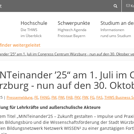
t
Ko
Hochschule
Schwerpunkte
Studium an d
Die THWS
Hightech Agenda
Informationen
im Überblick
Freistaat Bayern
rund ums Studium
nder ’25“ am 1. Juli im Congress Centrum Würzburg - nun auf den 30. Oktober 
NTeinander ’25“ am 1. Juli im
zburg - nun auf den 30. Okto
25 |
Pressemeldung
,
FE
,
FANG
,
FM
,
FWI
,
FAB
,
FKV
,
FIW
,
FG
,
FAS
,
THWS Business S
dung für Lehrkräfte und außerschulische Akteure
em Titel „MINTeinander’25 – Zukunft gestalten – Impulse und Praxi
as Bildungsbüro und die Wissenschaftsförderung der Stadt Würz
len Bildungsnetzwerk Netzwerk WISSEN² zu einer ganztägigen Fo