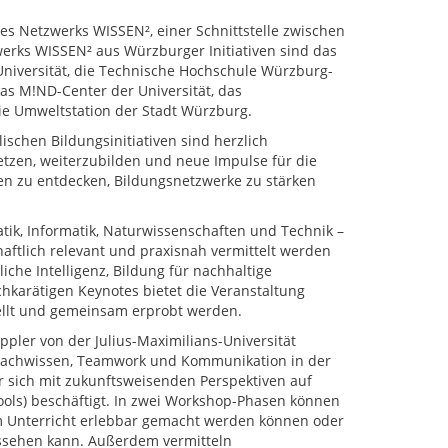
es Netzwerks WISSEN², einer Schnittstelle zwischen
erks WISSEN² aus Würzburger Initiativen sind das
 Universität, die Technische Hochschule Würzburg-
 das M!ND-Center der Universität, das
e Umweltstation der Stadt Würzburg.
schen Bildungsinitiativen sind herzlich
tzen, weiterzubilden und neue Impulse für die
ien zu entdecken, Bildungsnetzwerke zu stärken
ik, Informatik, Naturwissenschaften und Technik –
haftlich relevant und praxisnah vermittelt werden
che Intelligenz, Bildung für nachhaltige
hkarätigen Keynotes bietet die Veranstaltung
ellt und gemeinsam erprobt werden.
ppler von der Julius-Maximilians-Universität
Fachwissen, Teamwork und Kommunikation in der
r sich mit zukunftsweisenden Perspektiven auf
ols) beschäftigt. In zwei Workshop-Phasen können
m Unterricht erlebbar gemacht werden können oder
aussehen kann. Außerdem vermitteln