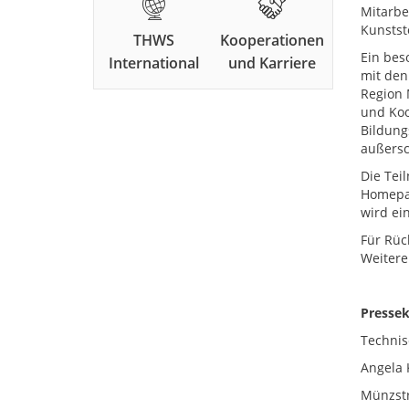
Mitarbe
Kunstst
THWS
Kooperationen
Ein bes
International
und Karriere
mit den
Region 
und Koo
Bildung
außersc
Die Tei
Homepa
wird ei
Für Rüc
Weitere
Pressek
Technis
Angela 
Münzstr