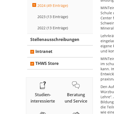
Bildung
2024 (49 Einträge)
MINTein
Schule 
2023 (13 Einträge)
Center 
Schwein
2022 (13 Einträge)
Mineral
Lehrkrä
Stellenausschreibungen
eingela
eigene 
Intranet
und kon
MINTein
THWS Store
im schu
kann. I
Entwick
praxisn
Den Auf
Würzbur
Studien-
Beratung
Lehre“.
interessierte
und Service
Bildung
die Tei
wie ein