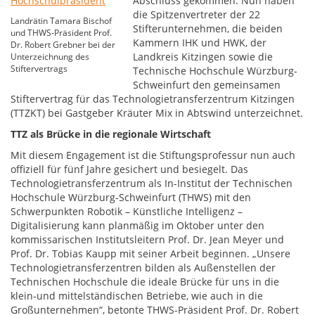
Abschluss gekommen: Nun haben
die Spitzenvertreter der 22
Landrätin Tamara Bischof
Stifterunternehmen, die beiden
und THWS-Präsident Prof.
Kammern IHK und HWK, der
Dr. Robert Grebner bei der
Landkreis Kitzingen sowie die
Unterzeichnung des
Stiftervertrags
Technische Hochschule Würzburg-
Schweinfurt den gemeinsamen
Stiftervertrag für das Technologietransferzentrum Kitzingen
(TTZKT) bei Gastgeber Kräuter Mix in Abtswind unterzeichnet.
TTZ als Brücke in die regionale Wirtschaft
Mit diesem Engagement ist die Stiftungsprofessur nun auch
offiziell für fünf Jahre gesichert und besiegelt. Das
Technologietransferzentrum als In-Institut der Technischen
Hochschule Würzburg-Schweinfurt (THWS) mit den
Schwerpunkten Robotik – Künstliche Intelligenz –
Digitalisierung kann planmäßig im Oktober unter den
kommissarischen Institutsleitern Prof. Dr. Jean Meyer und
Prof. Dr. Tobias Kaupp mit seiner Arbeit beginnen. „Unsere
Technologietransferzentren bilden als Außenstellen der
Technischen Hochschule die ideale Brücke für uns in die
klein-und mittelständischen Betriebe, wie auch in die
Großunternehmen“, betonte THWS-Präsident Prof. Dr. Robert