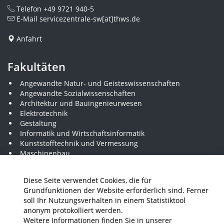
Telefon
+49 9721 940-5
E-Mail
servicezentrale-sw[at]thws.de
Anfahrt
Fakultäten
Angewandte Natur- und Geisteswissenschaften
Angewandte Sozialwissenschaften
Architektur und Bauingenieurwesen
Elektrotechnik
Gestaltung
Informatik und Wirtschaftsinformatik
Kunststofftechnik und Vermessung
Maschinenbau
THWS Business School
Wirtschaftsingenieurwesen
Diese Seite verwendet Cookies, die für
Grundfunktionen der Website erforderlich sind. Ferner
soll Ihr Nutzungsverhalten in einem Statistiktool
Presse
Stellenausschreibungen
Intranet
THWS Store
anonym protokolliert werden.
Weitere Informationen finden Sie in unserer
Instagram
YouTube
LinkedIn