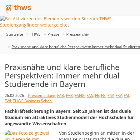
Startseite
THWS
Presse
Pressearchiv
Praxisnähe und klare berufliche Perspektiven: Immer mehr dual Studiere
Praxisnähe und klare berufliche
Perspektiven: Immer mehr dual
Studierende in Bayern
26.02.2026 |
Pressemeldung
,
FAB
,
FAB
,
FANG
,
FAS
,
FE
,
FG
,
FIW
,
FKV
,
FM
,
FWI
,
THWS Business School
Fachkräftesicherung in Bayern: Seit 20 Jahren ist das duale
Studium ein attraktives Studienmodell der Hochschulen für
angewandte Wissenschaften
Von Studienbeginn an mitten in der
Praxis sein: Das macht die dualen