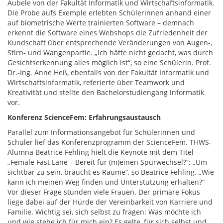
Aubele von der Fakultät Informatik und Wirtschaftsinformatik.
Die Probe aufs Exemple erlebten Schülerinnen anhand einer
auf biometrische Werte trainierten Software – demnach
erkennt die Software eines Webshops die Zufriedenheit der
Kundschaft über entsprechende Veränderungen von Augen-,
Stirn- und Wangenpartie. „Ich hätte nicht gedacht, was durch
Gesichtserkennung alles möglich ist“, so eine Schülerin. Prof.
Dr.-Ing. Anne Heß, ebenfalls von der Fakultät Informatik und
Wirtschaftsinformatik, referierte über Teamwork und
Kreativität und stellte den Bachelorstudiengang Informatik
vor.
Konferenz ScienceFem: Erfahrungsaustausch
Parallel zum Informationsangebot für Schülerinnen und
Schüler lief das Konferenzprogramm der ScienceFem. THWS-
Alumna Beatrice Fehling hielt die Keynote mit dem Titel
„Female Fast Lane – Bereit für (m)einen Spurwechsel?“: „Um
sichtbar zu sein, braucht es Räume“, so Beatrice Fehling. „Wie
kann ich meinen Weg finden und Unterstützung erhalten?“
Vor dieser Frage stünden viele Frauen. Der primäre Fokus
liege dabei auf der Hürde der Vereinbarkeit von Karriere und
Familie. Wichtig sei, sich selbst zu fragen: Was möchte ich
und wie stehe ich für mich ein? Es gelte, für sich selbst und