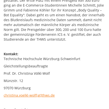
gestaltet. Der erste Platz mit einem Preisgeld von 300 Euro
ging an die E-Commerce-Studentinnen Michelle Schmitt, Jolie
Grimm und Fabienne Köhler für ihr Konzept „Body Quality –
Bot Equality“: Dabei geht es um einen Nanobot, der innerhalb
des Blutkreislaufs medizinische Daten sammelt, damit nicht
mehr automatisch der männliche Körper als medizinische
Norm gilt. Die Preisgelder über 300, 200 und 100 Euro hatte
der gemeinnützige Förderverein ICS e. V. gestiftet, der auch
Studierende an der THWS unterstützt.
Kontakt:
Technische Hochschule Würzburg-Schweinfurt
Gleichstellungsbeauftragte
Prof. Dr. Christina Völkl-Wolf
Münzstr. 12
97070 Würzburg
christina.voelkl-wolf[at]thws.de