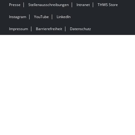
Presse
Stellenausschreibungen
Intranet
THWS Store
Instagram
YouTube
LinkedIn
Impressum
Barrierefreiheit
Datenschutz