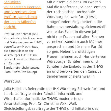
Mit diesem Ziel hat zum zweiten
Mal die Konferenz „ScienceFem“ an
der Technischen Hochschule
Würzburg-Schweinfurt (THWS)
stattgefunden. Eingebettet in die
Rahmenveranstaltung „Science4all“
wollte das Event in diesem Jahr
Prof. Dr. Jan Schmitt (re.),
nicht nur Frauen auf allen Ebenen
Vizepräsident für Forschung
vernetzen, sondern auch Männer
und Gründung an der THWS,
ansprechen und für mehr Parität
begrüßte am Nachmittag
die elften Klassen der
sorgen. Neben berufstätigen
Würzburger FOSBOS im
Frauen nahmen auch Hunderte von
randvoll besetzten Hörsaal
Würzburger Schülerinnen und
am Campus
Schülern die Einladung der THWS
Sanderheinrichsleitenweg
an und bevölkerten den Campus
(Foto: THWS/Eva Kaupp)
Sanderheinrichsleitenweg in
Würzburg.
Julia Holleber, Referentin der IHK Würzburg-Schweinfurt und
Lehrbeauftragte an der Fakultät Informatik und
Wirtschaftsinformatik der THWS, moderierte die
Veranstaltung. Prof. Dr. Christina Völkl-Wolf,
Gleichstellungsbeauftragte der THWS und Initiatorin des