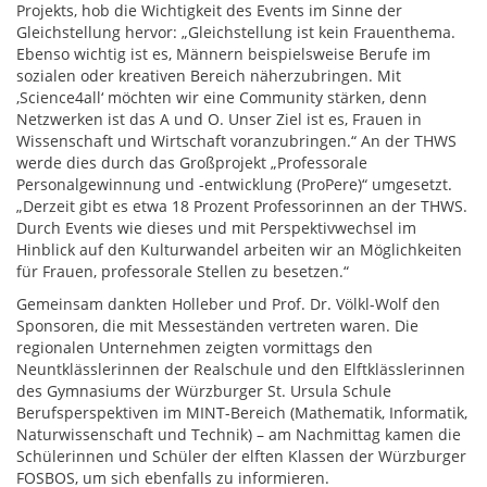
Projekts, hob die Wichtigkeit des Events im Sinne der
Gleichstellung hervor: „Gleichstellung ist kein Frauenthema.
Ebenso wichtig ist es, Männern beispielsweise Berufe im
sozialen oder kreativen Bereich näherzubringen. Mit
,Science4all‘ möchten wir eine Community stärken, denn
Netzwerken ist das A und O. Unser Ziel ist es, Frauen in
Wissenschaft und Wirtschaft voranzubringen.“ An der THWS
werde dies durch das Großprojekt „Professorale
Personalgewinnung und -entwicklung (ProPere)“ umgesetzt.
„Derzeit gibt es etwa 18 Prozent Professorinnen an der THWS.
Durch Events wie dieses und mit Perspektivwechsel im
Hinblick auf den Kulturwandel arbeiten wir an Möglichkeiten
für Frauen, professorale Stellen zu besetzen.“
Gemeinsam dankten Holleber und Prof. Dr. Völkl-Wolf den
Sponsoren, die mit Messeständen vertreten waren. Die
regionalen Unternehmen zeigten vormittags den
Neuntklässlerinnen der Realschule und den Elftklässlerinnen
des Gymnasiums der Würzburger St. Ursula Schule
Berufsperspektiven im MINT-Bereich (Mathematik, Informatik,
Naturwissenschaft und Technik) – am Nachmittag kamen die
Schülerinnen und Schüler der elften Klassen der Würzburger
FOSBOS, um sich ebenfalls zu informieren.