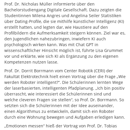
Prof. Dr. Nicholas Müller informierte über den
Bachelorstudiengang Digitale Gesellschaft. Dazu zeigten die
Studentinnen Milena Angres und Angelina Seiler Statistiken
über Dating-Profile, die sie mithilfe künstlicher Intelligenz (KI)
erstellt hatten, und legten dar, wie Haustiere auf den
Profilbildern die Aufmerksamkeit steigern können. Ziel war es,
den Jugendlichen nahezubringen, inwiefern KI auch
psychologisch wirken kann. Was mit Chat GPT in
wissenschaftlicher Hinsicht möglich ist, führte Lisa Grummet
vor und erklärte, wie sich KI als Ergänzung zu den eigenen
Kompetenzen nutzen lasse.
Prof. Dr. Dorrit Borrmann vom Center Robotik (CERI) der
Fakultät Elektrotechnik hielt einen Vortrag über die Frage „Wie
werden Roboter intelligent?“. Die Schülerinnen lernten Wege
der laserbasierten, intelligenten Pfadplanung. „Ich bin positiv
überrascht, wie interessiert die Schülerinnen sind und
welche cleveren Fragen sie stellen“, so Prof. Dr. Borrmann. So
setzten sich die Schülerinnen mit der Idee auseinander,
einen Algorithmus zu entwickeln, damit sich ein Roboter
durch eine Wohnung bewegen und Aufgaben erledigen kann.
„Emotionen messen“ hieß der Vortrag von Prof. Dr. Tobias