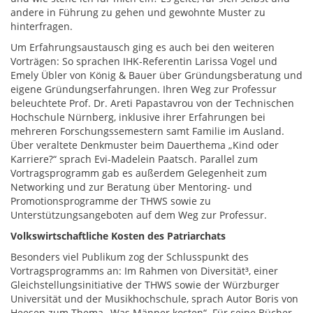
andere in Führung zu gehen und gewohnte Muster zu
hinterfragen.
Um Erfahrungsaustausch ging es auch bei den weiteren
Vorträgen: So sprachen IHK-Referentin Larissa Vogel und
Emely Übler von König & Bauer über Gründungsberatung und
eigene Gründungserfahrungen. Ihren Weg zur Professur
beleuchtete Prof. Dr. Areti Papastavrou von der Technischen
Hochschule Nürnberg, inklusive ihrer Erfahrungen bei
mehreren Forschungssemestern samt Familie im Ausland.
Über veraltete Denkmuster beim Dauerthema „Kind oder
Karriere?“ sprach Evi-Madelein Paatsch. Parallel zum
Vortragsprogramm gab es außerdem Gelegenheit zum
Networking und zur Beratung über Mentoring- und
Promotionsprogramme der THWS sowie zu
Unterstützungsangeboten auf dem Weg zur Professur.
Volkswirtschaftliche Kosten des Patriarchats
Besonders viel Publikum zog der Schlusspunkt des
Vortragsprogramms an: Im Rahmen von Diversität³, einer
Gleichstellungsinitiative der THWS sowie der Würzburger
Universität und der Musikhochschule, sprach Autor Boris von
Heesen zum Thema „Was Männer kosten“. Für seine Bücher