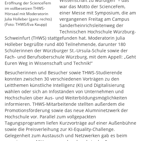
Wissenschaft zu würdigen“ – das
Eröffnung der ScienceFem
war das Motto der ScienceFem,
im vollbesetzen THWS-
einer Messe mit Symposium, die am
Hörsaal mit Moderatorin
vergangenen Freitag am Campus
Julia Holleber (ganz rechts)
(Foto: THWS/Eva Kaupp)
Sanderheinrichsleitenweg der
Technischen Hochschule Würzburg-
Schweinfurt (THWS) stattgefunden hat. Moderatorin Julia
Holleber begrüßte rund 400 Teilnehmende, darunter 180
Schülerinnen der Würzburger St.-Ursula-Schule sowie der
Fach- und Berufsoberschule Würzburg, mit dem Appell: „Geht
Euren Weg in Wissenschaft und Technik!“
Besucherinnen und Besucher sowie THWS-Studierende
konnten zwischen 30 verschiedenen Vorträgen zu den
Leitthemen künstliche Intelligenz (KI) und Digitalisierung
wählen oder sich an Infoständen von Unternehmen und
Hochschulen über Aus- und Weiterbildungsmöglichkeiten
informieren. THWS-Mitarbeitende stellten außerdem die
Promotionsförderung sowie das neue Alumninetzwerk der
Hochschule vor. Parallel zum vollgepackten
Tagungsprogramm liefen Kurzvorträge auf einer Außenbühne
sowie die Preisverleihung zur KI-Equality-Challenge.
Gelegenheit zum Austausch und Netzwerken gab es beim