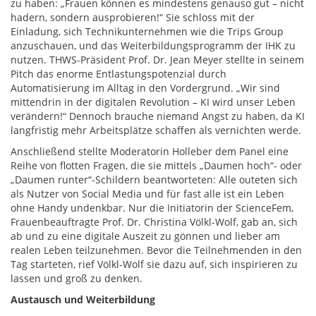
zu haben: „Frauen können es mindestens genauso gut – nicht
hadern, sondern ausprobieren!“ Sie schloss mit der
Einladung, sich Technikunternehmen wie die Trips Group
anzuschauen, und das Weiterbildungsprogramm der IHK zu
nutzen. THWS-Präsident Prof. Dr. Jean Meyer stellte in seinem
Pitch das enorme Entlastungspotenzial durch
Automatisierung im Alltag in den Vordergrund. „Wir sind
mittendrin in der digitalen Revolution – KI wird unser Leben
verändern!“ Dennoch brauche niemand Angst zu haben, da KI
langfristig mehr Arbeitsplätze schaffen als vernichten werde.
Anschließend stellte Moderatorin Holleber dem Panel eine
Reihe von flotten Fragen, die sie mittels „Daumen hoch“- oder
„Daumen runter“-Schildern beantworteten: Alle outeten sich
als Nutzer von Social Media und für fast alle ist ein Leben
ohne Handy undenkbar. Nur die Initiatorin der ScienceFem,
Frauenbeauftragte Prof. Dr. Christina Völkl-Wolf, gab an, sich
ab und zu eine digitale Auszeit zu gönnen und lieber am
realen Leben teilzunehmen. Bevor die Teilnehmenden in den
Tag starteten, rief Völkl-Wolf sie dazu auf, sich inspirieren zu
lassen und groß zu denken.
Austausch und Weiterbildung