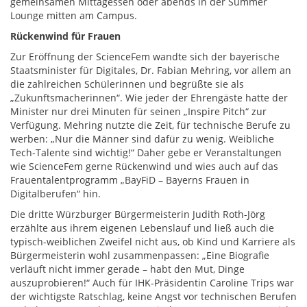
gemeinsamen Mittagessen oder abends in der Summer
Lounge mitten am Campus.
Rückenwind für Frauen
Zur Eröffnung der ScienceFem wandte sich der bayerische
Staatsminister für Digitales, Dr. Fabian Mehring, vor allem an
die zahlreichen Schülerinnen und begrüßte sie als
„Zukunftsmacherinnen“. Wie jeder der Ehrengäste hatte der
Minister nur drei Minuten für seinen „Inspire Pitch“ zur
Verfügung. Mehring nutzte die Zeit, für technische Berufe zu
werben: „Nur die Männer sind dafür zu wenig. Weibliche
Tech-Talente sind wichtig!“ Daher gebe er Veranstaltungen
wie ScienceFem gerne Rückenwind und wies auch auf das
Frauentalentprogramm „BayFiD – Bayerns Frauen in
Digitalberufen“ hin.
Die dritte Würzburger Bürgermeisterin Judith Roth-Jörg
erzählte aus ihrem eigenen Lebenslauf und ließ auch die
typisch-weiblichen Zweifel nicht aus, ob Kind und Karriere als
Bürgermeisterin wohl zusammenpassen: „Eine Biografie
verläuft nicht immer gerade – habt den Mut, Dinge
auszuprobieren!“ Auch für IHK-Präsidentin Caroline Trips war
der wichtigste Ratschlag, keine Angst vor technischen Berufen