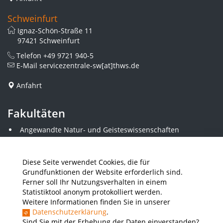
Schweinfurt
Ignaz-Schön-Straße 11
97421 Schweinfurt
Telefon
+49 9721 940-5
E-Mail
servicezentrale-sw[at]thws.de
Anfahrt
Fakultäten
Angewandte Natur- und Geisteswissenschaften
Angewandte Sozialwissenschaften
Architektur und Bauingenieurwesen
Elektrotechnik
Diese Seite verwendet Cookies, die für
Gestaltung
Grundfunktionen der Website erforderlich sind.
Informatik und Wirtschaftsinformatik
Ferner soll Ihr Nutzungsverhalten in einem
Kunststofftechnik und Vermessung
Statistiktool anonym protokolliert werden.
Maschinenbau
Weitere Informationen finden Sie in unserer
THWS Business School
Datenschutzerklärung
.
Wirtschaftsingenieurwesen
Sind Sie mit der Erhebung der Daten einverstanden?