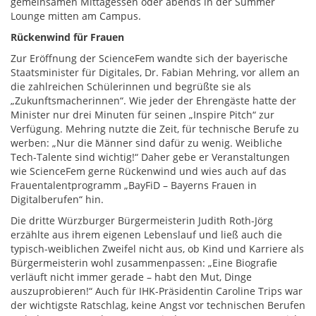
gemeinsamen Mittagessen oder abends in der Summer
Lounge mitten am Campus.
Rückenwind für Frauen
Zur Eröffnung der ScienceFem wandte sich der bayerische
Staatsminister für Digitales, Dr. Fabian Mehring, vor allem an
die zahlreichen Schülerinnen und begrüßte sie als
„Zukunftsmacherinnen“. Wie jeder der Ehrengäste hatte der
Minister nur drei Minuten für seinen „Inspire Pitch“ zur
Verfügung. Mehring nutzte die Zeit, für technische Berufe zu
werben: „Nur die Männer sind dafür zu wenig. Weibliche
Tech-Talente sind wichtig!“ Daher gebe er Veranstaltungen
wie ScienceFem gerne Rückenwind und wies auch auf das
Frauentalentprogramm „BayFiD – Bayerns Frauen in
Digitalberufen“ hin.
Die dritte Würzburger Bürgermeisterin Judith Roth-Jörg
erzählte aus ihrem eigenen Lebenslauf und ließ auch die
typisch-weiblichen Zweifel nicht aus, ob Kind und Karriere als
Bürgermeisterin wohl zusammenpassen: „Eine Biografie
verläuft nicht immer gerade – habt den Mut, Dinge
auszuprobieren!“ Auch für IHK-Präsidentin Caroline Trips war
der wichtigste Ratschlag, keine Angst vor technischen Berufen