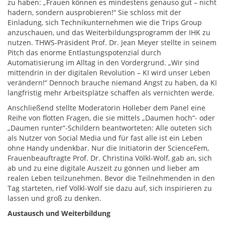
zu haben: „Frauen können es mindestens genauso gut – nicht
hadern, sondern ausprobieren!“ Sie schloss mit der
Einladung, sich Technikunternehmen wie die Trips Group
anzuschauen, und das Weiterbildungsprogramm der IHK zu
nutzen. THWS-Präsident Prof. Dr. Jean Meyer stellte in seinem
Pitch das enorme Entlastungspotenzial durch
Automatisierung im Alltag in den Vordergrund. „Wir sind
mittendrin in der digitalen Revolution – KI wird unser Leben
verändern!“ Dennoch brauche niemand Angst zu haben, da KI
langfristig mehr Arbeitsplätze schaffen als vernichten werde.
Anschließend stellte Moderatorin Holleber dem Panel eine
Reihe von flotten Fragen, die sie mittels „Daumen hoch“- oder
„Daumen runter“-Schildern beantworteten: Alle outeten sich
als Nutzer von Social Media und für fast alle ist ein Leben
ohne Handy undenkbar. Nur die Initiatorin der ScienceFem,
Frauenbeauftragte Prof. Dr. Christina Völkl-Wolf, gab an, sich
ab und zu eine digitale Auszeit zu gönnen und lieber am
realen Leben teilzunehmen. Bevor die Teilnehmenden in den
Tag starteten, rief Völkl-Wolf sie dazu auf, sich inspirieren zu
lassen und groß zu denken.
Austausch und Weiterbildung