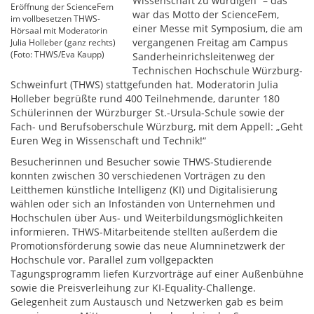
Wissenschaft zu würdigen“ – das
Eröffnung der ScienceFem
war das Motto der ScienceFem,
im vollbesetzen THWS-
einer Messe mit Symposium, die am
Hörsaal mit Moderatorin
vergangenen Freitag am Campus
Julia Holleber (ganz rechts)
(Foto: THWS/Eva Kaupp)
Sanderheinrichsleitenweg der
Technischen Hochschule Würzburg-
Schweinfurt (THWS) stattgefunden hat. Moderatorin Julia
Holleber begrüßte rund 400 Teilnehmende, darunter 180
Schülerinnen der Würzburger St.-Ursula-Schule sowie der
Fach- und Berufsoberschule Würzburg, mit dem Appell: „Geht
Euren Weg in Wissenschaft und Technik!“
Besucherinnen und Besucher sowie THWS-Studierende
konnten zwischen 30 verschiedenen Vorträgen zu den
Leitthemen künstliche Intelligenz (KI) und Digitalisierung
wählen oder sich an Infoständen von Unternehmen und
Hochschulen über Aus- und Weiterbildungsmöglichkeiten
informieren. THWS-Mitarbeitende stellten außerdem die
Promotionsförderung sowie das neue Alumninetzwerk der
Hochschule vor. Parallel zum vollgepackten
Tagungsprogramm liefen Kurzvorträge auf einer Außenbühne
sowie die Preisverleihung zur KI-Equality-Challenge.
Gelegenheit zum Austausch und Netzwerken gab es beim