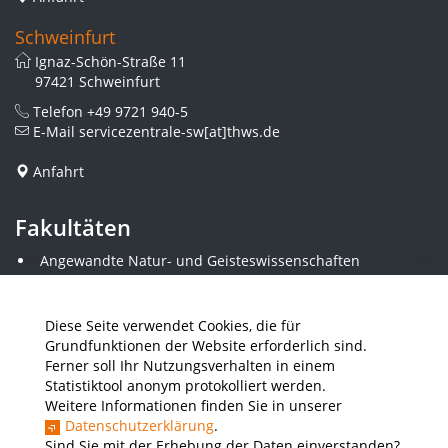
Schweinfurt
Ignaz-Schön-Straße 11
97421 Schweinfurt
Telefon
+49 9721 940-5
E-Mail
servicezentrale-sw[at]thws.de
Anfahrt
Fakultäten
Angewandte Natur- und Geisteswissenschaften
Angewandte Sozialwissenschaften
Architektur und Bauingenieurwesen
Elektrotechnik
Diese Seite verwendet Cookies, die für
Gestaltung
Grundfunktionen der Website erforderlich sind.
Informatik und Wirtschaftsinformatik
Ferner soll Ihr Nutzungsverhalten in einem
Kunststofftechnik und Vermessung
Statistiktool anonym protokolliert werden.
Maschinenbau
Weitere Informationen finden Sie in unserer
THWS Business School
Datenschutzerklärung
.
Wirtschaftsingenieurwesen
Sind Sie mit der Erhebung der Daten einverstanden?