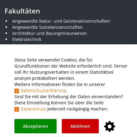
Fakultäten
Angewandte Natur- und Geisteswissenschaften
Angewandte Sozialwissenschaften
Architektur und Bauingenieurwesen
Elektrotechnik
Gestaltung
Informatik und Wirtschaftsinformatik
Kunststofftechnik und Vermessung
Diese Seite verwendet Cookies, die für
Maschinenbau
Grundfunktionen der Website erforderlich sind. Ferner
THWS Business School
soll Ihr Nutzungsverhalten in einem Statistiktool
Wirtschaftsingenieurwesen
anonym protokolliert werden.
Weitere Informationen finden Sie in unserer
Datenschutzerklärung
.
Presse
Stellenausschreibungen
Intranet
THWS Store
Sind Sie mit der Erhebung der Daten einverstanden?
Diese Einstellung können Sie über die Seite
Instagram
YouTube
LinkedIn
Datenschutz
jederzeit rückgängig machen.
Impressum
Barrierefreiheit
Datenschutz
Akzeptieren
Ablehnen