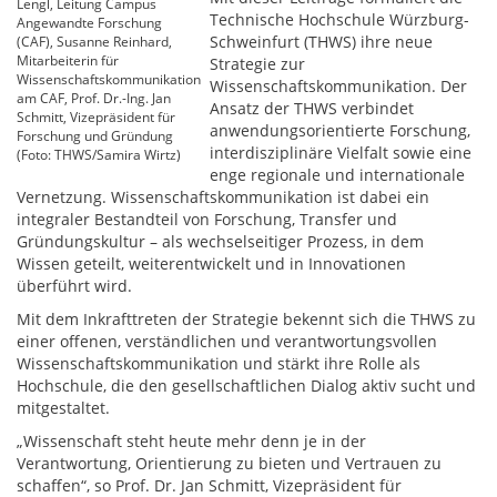
Lengl, Leitung Campus
Technische Hochschule Würzburg-
Angewandte Forschung
Schweinfurt (THWS) ihre neue
(CAF), Susanne Reinhard,
Mitarbeiterin für
Strategie zur
Wissenschaftskommunikation
Wissenschaftskommunikation. Der
am CAF, Prof. Dr.-Ing. Jan
Ansatz der THWS verbindet
Schmitt, Vizepräsident für
anwendungsorientierte Forschung,
Forschung und Gründung
interdisziplinäre Vielfalt sowie eine
(Foto: THWS/Samira Wirtz)
enge regionale und internationale
Vernetzung. Wissenschaftskommunikation ist dabei ein
integraler Bestandteil von Forschung, Transfer und
Gründungskultur – als wechselseitiger Prozess, in dem
Wissen geteilt, weiterentwickelt und in Innovationen
überführt wird.
Mit dem Inkrafttreten der Strategie bekennt sich die THWS zu
einer offenen, verständlichen und verantwortungsvollen
Wissenschaftskommunikation und stärkt ihre Rolle als
Hochschule, die den gesellschaftlichen Dialog aktiv sucht und
mitgestaltet.
„Wissenschaft steht heute mehr denn je in der
Verantwortung, Orientierung zu bieten und Vertrauen zu
schaffen“, so Prof. Dr. Jan Schmitt, Vizepräsident für