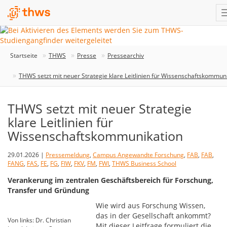
Startseite
THWS
Presse
Pressearchiv
THWS setzt mit neuer Strategie klare Leitlinien für Wissenschaftskommun
THWS setzt mit neuer Strategie
klare Leitlinien für
Wissenschaftskommunikation
29.01.2026 |
Pressemeldung
,
Campus Angewandte Forschung
,
FAB
,
FAB
,
FANG
,
FAS
,
FE
,
FG
,
FIW
,
FKV
,
FM
,
FWI
,
THWS Business School
Verankerung im zentralen Geschäftsbereich für Forschung,
Transfer und Gründung
Wie wird aus Forschung Wissen,
das in der Gesellschaft ankommt?
Von links: Dr. Christian
Mit dieser Leitfrage formuliert die